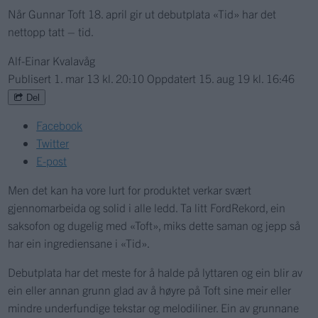
Når Gunnar Toft 18. april gir ut debutplata «Tid» har det
nettopp tatt – tid.
Alf-Einar Kvalavåg
Publisert
1. mar 13 kl. 20:10
Oppdatert
15. aug 19 kl. 16:46
Del
Facebook
Twitter
E-post
Men det kan ha vore lurt for produktet verkar svært
gjennomarbeida og solid i alle ledd. Ta litt FordRekord, ein
saksofon og dugelig med «Toft», miks dette saman og jepp så
har ein ingrediensane i «Tid».
Debutplata har det meste for å halde på lyttaren og ein blir av
ein eller annan grunn glad av å høyre på Toft sine meir eller
mindre underfundige tekstar og melodiliner. Ein av grunnane