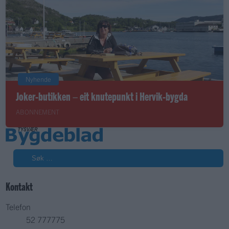
Nyhende
Joker-butikken – eit knutepunkt i Hervik-bygda
ABONNEMENT
Søk
Kontakt
Telefon
52 777775