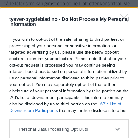
både låtar som kan girast opp og ned, alt etter konsertsal. Me
gleder oss.
tysver-bygdeblad.no -
Do Not Process My Personal
«Tid» har låtar som er klare seksarar og minst like klare firarar.
Information
Derfor landar plata på ein femmar hos oss.
If you wish to opt-out of the sale, sharing to third parties, or
Faktaboks
processing of your personal or sensitive information for
targeted advertising by us, please use the below opt-out
section to confirm your selection. Please note that after your
Tid
opt-out request is processed you may continue seeing
interest-based ads based on personal information utilized by
Gunnar Toft
us or personal information disclosed to third parties prior to
your opt-out. You may separately opt-out of the further
disclosure of your personal information by third parties on the
IAB’s list of downstream participants. This information may
Gunnar Toft – vokal og gitarer
also be disclosed by us to third parties on the
IAB’s List of
Downstream Participants
that may further disclose it to other
Jarle Strømsvold – gitarer og vokal
third parties.
Lars Eirik Støle – tangenter
Personal Data Processing Opt Outs