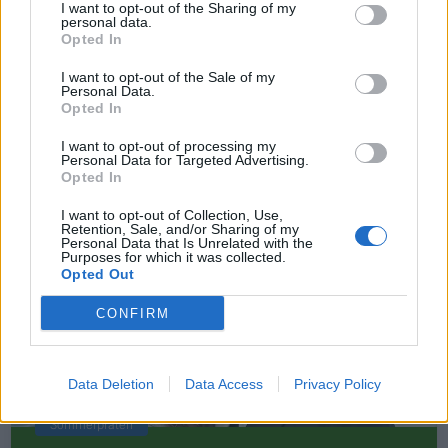
Yngve Askeland – basser
I want to opt-out of the Sharing of my
personal data.
Opted In
Karl Christian Grønhaug – blåseinstrumenter
I want to opt-out of the Sale of my
Øyvind Børgesen – slagverk
Personal Data.
Opted In
Kultur
I want to opt-out of processing my
Personal Data for Targeted Advertising.
Opted In
Mest lest siste syv dager
I want to opt-out of Collection, Use,
Retention, Sale, and/or Sharing of my
Personal Data that Is Unrelated with the
Purposes for which it was collected.
Opted Out
CONFIRM
Data Deletion
Data Access
Privacy Policy
Sommerpraten