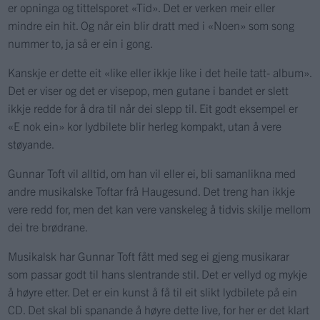
er opninga og tittelsporet «Tid». Det er verken meir eller
mindre ein hit. Og når ein blir dratt med i «Noen» som song
nummer to, ja så er ein i gong.
Kanskje er dette eit «like eller ikkje like i det heile tatt- album».
Det er viser og det er visepop, men gutane i bandet er slett
ikkje redde for å dra til når dei slepp til. Eit godt eksempel er
«E nok ein» kor lydbilete blir herleg kompakt, utan å vere
støyande.
Gunnar Toft vil alltid, om han vil eller ei, bli samanlikna med
andre musikalske Toftar frå Haugesund. Det treng han ikkje
vere redd for, men det kan vere vanskeleg å tidvis skilje mellom
dei tre brødrane.
Musikalsk har Gunnar Toft fått med seg ei gjeng musikarar
som passar godt til hans slentrande stil. Det er vellyd og mykje
å høyre etter. Det er ein kunst å få til eit slikt lydbilete på ein
CD. Det skal bli spanande å høyre dette live, for her er det klart