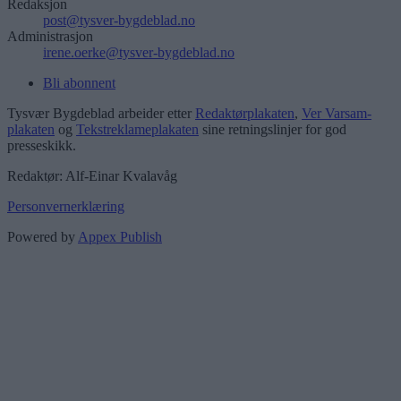
Redaksjon
post@tysver-bygdeblad.no
Administrasjon
irene.oerke@tysver-bygdeblad.no
Bli abonnent
Tysvær Bygdeblad arbeider etter
Redaktørplakaten
,
Ver Varsam-
plakaten
og
Tekstreklameplakaten
sine retningslinjer for god
presseskikk.
Redaktør: Alf-Einar Kvalavåg
Personvernerklæring
Powered by
Appex Publish