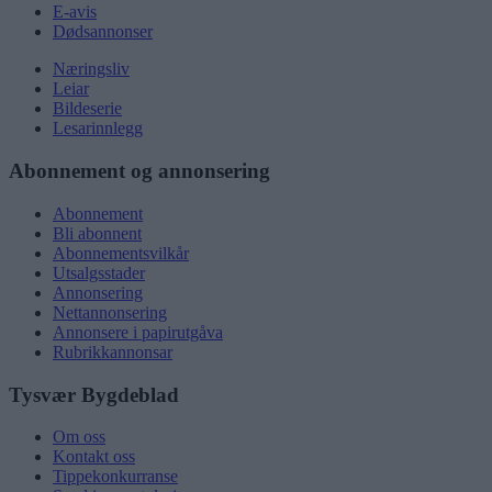
E-avis
Dødsannonser
Næringsliv
Leiar
Bildeserie
Lesarinnlegg
Abonnement og annonsering
Abonnement
Bli abonnent
Abonnementsvilkår
Utsalgsstader
Annonsering
Nettannonsering
Annonsere i papirutgåva
Rubrikkannonsar
Tysvær Bygdeblad
Om oss
Kontakt oss
Tippekonkurranse