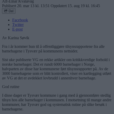
Alf-Einar Kvalavåg
Publisert
20. mar 13 kl. 13:51
Oppdatert
15. aug 19 kl. 16:45
Del
Facebook
Twitter
E-post
Av Karina Søvik
Fra i år kommer hun til å offentliggjøre tilsynsrapportene fra alle
barnehagene i Tysvær på kommunens nettsider.
Sist uke publiserte VG en rekke artikler om kritikkverdige forhold i
norske barnehager. Det er rundt 6000 barnehager i Norge,
halvparten av disse har kommunene ført tilsynsrapporter på. Av de
3000 barnehagene som er blitt kontrollert, viser en kartlegging utført
av VG at det er avdekket lovbrudd i annenhver barnehage.
God rutine
I disse dager er Tysvær kommune i gang med å gjennomføre stedlig
tilsyn hos alle barnehager i kommunen. I motsetning til mange andre
kommuner, har Tysvær god og systematisk rutine på slike besøk i
barnehagene.