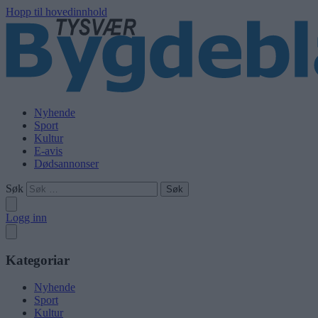
Hopp til hovedinnhold
Nyhende
Sport
Kultur
E-avis
Dødsannonser
Søk
Logg inn
Kategoriar
Nyhende
Sport
Kultur