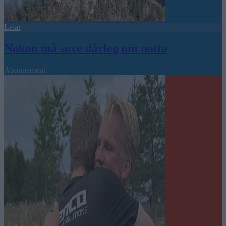
Leiar
Nokon må sove dårleg om natta
Abonnement