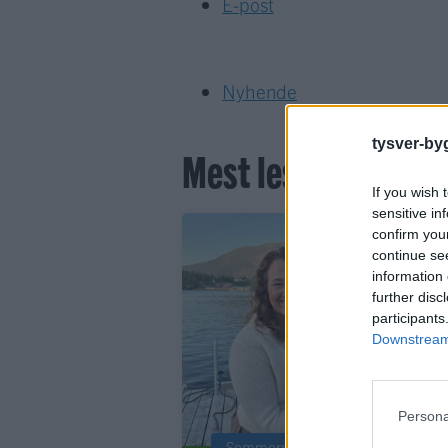
E-post
Nyhende
tysver-by
Mest lest siste syv
If you wish 
sensitive in
confirm you
continue se
information 
further disc
participants
Downstream 
Persona
Sommerpraten