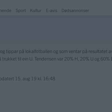
hende
Sport
Kultur
E-avis
Dødsannonser
g tippar på lokalfotballen og som ventar på resultatet
 trukket til ein U. Tendensen var 20% H, 20% U og 60% 
pdatert
15. aug 19 kl. 16:48