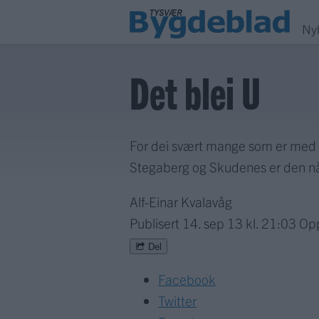
Ny
Det blei U
For dei svært mange som er med o
Stegaberg og Skudenes er den nå
Alf-Einar Kvalavåg
Publisert
14. sep 13 kl. 21:03
Op
Del
Facebook
Twitter