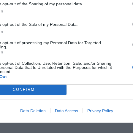
o opt-out of the Sharing of my personal data.
Nokon må sove
– Jeg liker folk s
In
dårleg om natta
har det kjekt og
o opt-out of the Sale of my Personal Data.
skryter og er
In
ABONNEMENT
fornøyd
to opt-out of processing my Personal Data for Targeted
ing.
In
ABONNEMENT
o opt-out of Collection, Use, Retention, Sale, and/or Sharing
ersonal Data that Is Unrelated with the Purposes for which it
lected.
Out
S
CONFIRM
Data Deletion
Data Access
Privacy Policy