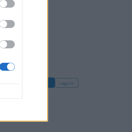
om
øk
Logg inn