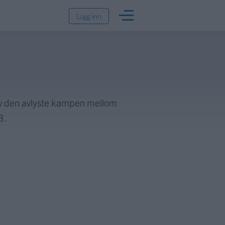
Logg inn
 av den avlyste kampen mellom
B.