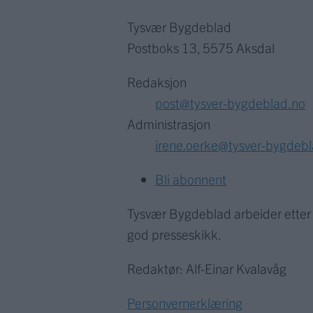
Tysvær Bygdeblad
Postboks 13, 5575 Aksdal
Redaksjon
post@tysver-bygdeblad.no
Administrasjon
irene.oerke@tysver-bygdeb
Bli abonnent
Tysvær Bygdeblad arbeider ette
god presseskikk.
Redaktør: Alf-Einar Kvalavåg
Personvernerklæring