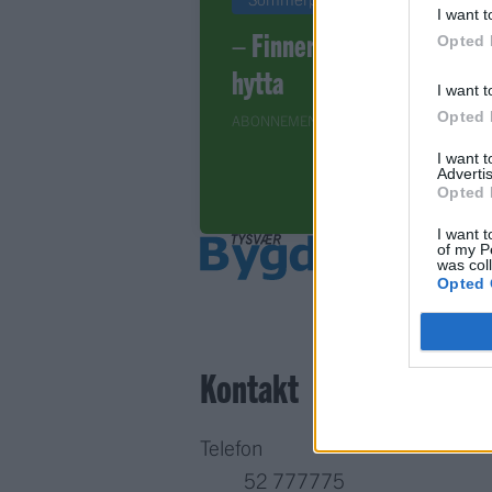
I want t
– Finner roen på
Opted 
hytta
I want t
Opted 
ABONNEMENT
I want 
Advertis
Opted 
I want t
of my P
was col
Opted 
Kontakt
Telefon
52 777775