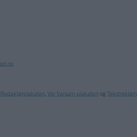
lad.no
r
Redaktørplakaten
,
Ver Varsam-plakaten
og
Tekstrekla