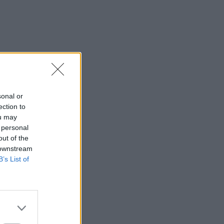
sonal or
ection to
ou may
 personal
out of the
 downstream
B’s List of