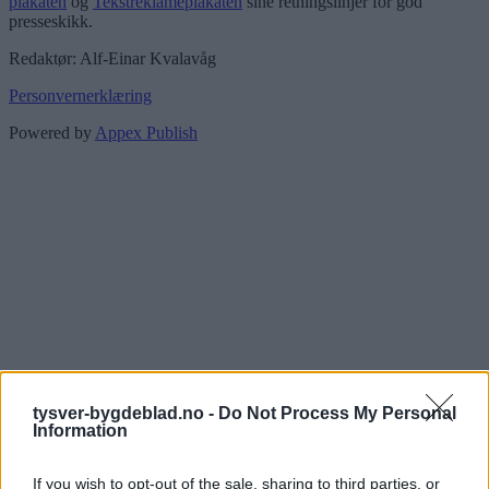
plakaten
og
Tekstreklameplakaten
sine retningslinjer for god
presseskikk.
Redaktør: Alf-Einar Kvalavåg
Personvernerklæring
Powered by
Appex Publish
tysver-bygdeblad.no -
Do Not Process My Personal
Information
If you wish to opt-out of the sale, sharing to third parties, or