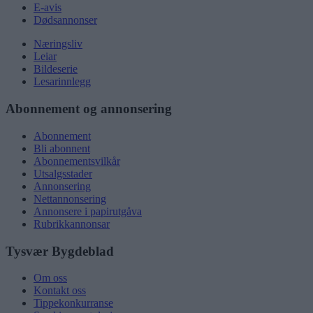
E-avis
Dødsannonser
Næringsliv
Leiar
Bildeserie
Lesarinnlegg
Abonnement og annonsering
Abonnement
Bli abonnent
Abonnementsvilkår
Utsalgsstader
Annonsering
Nettannonsering
Annonsere i papirutgåva
Rubrikkannonsar
Tysvær Bygdeblad
Om oss
Kontakt oss
Tippekonkurranse