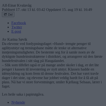
Alf-Einar Kvalavåg
Publisert
17. okt 13 kl. 03:42
Oppdatert
15. aug 19 kl. 16:49
Del
Facebook
Twitter
E-post
Av Karina Søvik
Da elevene ved fordypningsfaget «Hund» trengte penger til
agilityutstyr og treningsbane måtte de tenke ut alternative
inntjeningsmuligheter. De bestemte seg for å samle noen av de
dyktigste hundeinstruktørene i distriktet, og arrangerer nå den første
hundefestivalen i sitt slag på Haugalandet.
– Slik som tilfellet også er på mange andre skoler i dag, er det lite
penger i kassen til investering av nytt utstyr. Klassen hadde en
idémyldring og kom frem til denne festivalen. Det har vært travle
dager i det siste, og elevene har jobbet veldig hardt for å få alt på
plass. Nå har vi store forventninger, smiler Kjellaug Selsaas, lærer i
faget.
Les heile saka i papirutgåva.
Nyhende