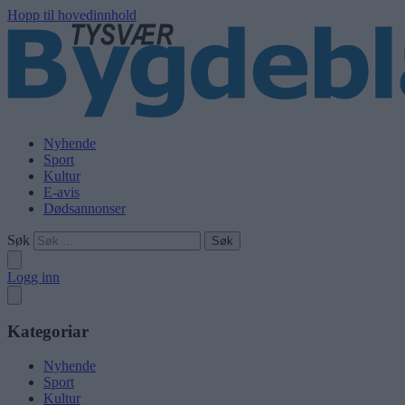
Hopp til hovedinnhold
Nyhende
Sport
Kultur
E-avis
Dødsannonser
Søk
Logg inn
Kategoriar
Nyhende
Sport
Kultur