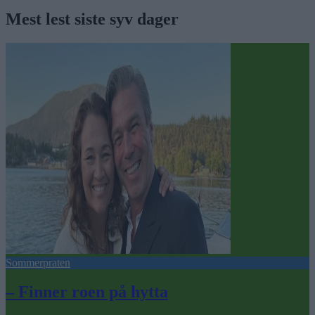
Mest lest siste syv dager
Sommerpraten
– Finner roen på hytta