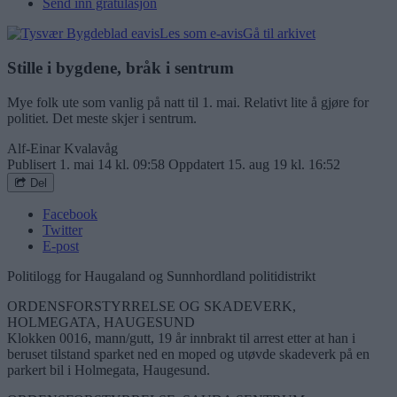
Send inn gratulasjon
Les som e-avis
Gå til arkivet
Stille i bygdene, bråk i sentrum
Mye folk ute som vanlig på natt til 1. mai. Relativt lite å gjøre for
politiet. Det meste skjer i sentrum.
Alf-Einar Kvalavåg
Publisert
1. mai 14 kl. 09:58
Oppdatert
15. aug 19 kl. 16:52
Del
Facebook
Twitter
E-post
Politilogg for Haugaland og Sunnhordland politidistrikt
ORDENSFORSTYRRELSE OG SKADEVERK,
HOLMEGATA, HAUGESUND
Klokken 0016, mann/gutt, 19 år innbrakt til arrest etter at han i
beruset tilstand sparket ned en moped og utøvde skadeverk på en
parkert bil i Holmegata, Haugesund.