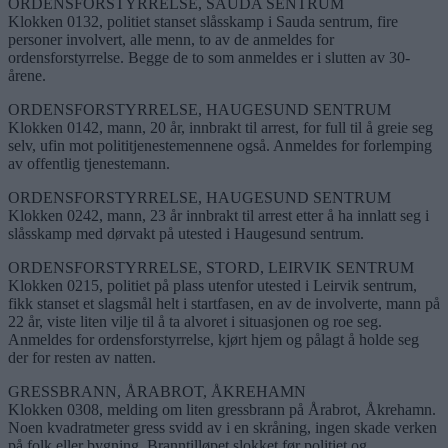
ORDENSFORSTYRRELSE, SAUDA SENTRUM
Klokken 0132, politiet stanset slåsskamp i Sauda sentrum, fire
personer involvert, alle menn, to av de anmeldes for
ordensforstyrrelse. Begge de to som anmeldes er i slutten av 30-
årene.
ORDENSFORSTYRRELSE, HAUGESUND SENTRUM
Klokken 0142, mann, 20 år, innbrakt til arrest, for full til å greie seg
selv, ufin mot polititjenestemennene også. Anmeldes for forlemping
av offentlig tjenestemann.
ORDENSFORSTYRRELSE, HAUGESUND SENTRUM
Klokken 0242, mann, 23 år innbrakt til arrest etter å ha innlatt seg i
slåsskamp med dørvakt på utested i Haugesund sentrum.
ORDENSFORSTYRRELSE, STORD, LEIRVIK SENTRUM
Klokken 0215, politiet på plass utenfor utested i Leirvik sentrum,
fikk stanset et slagsmål helt i startfasen, en av de involverte, mann på
22 år, viste liten vilje til å ta alvoret i situasjonen og roe seg.
Anmeldes for ordensforstyrrelse, kjørt hjem og pålagt å holde seg
der for resten av natten.
GRESSBRANN, ÅRABROT, ÅKREHAMN
Klokken 0308, melding om liten gressbrann på Årabrot, Åkrehamn.
Noen kvadratmeter gress svidd av i en skråning, ingen skade verken
på folk eller bygning. Branntilløpet slokket før politiet og