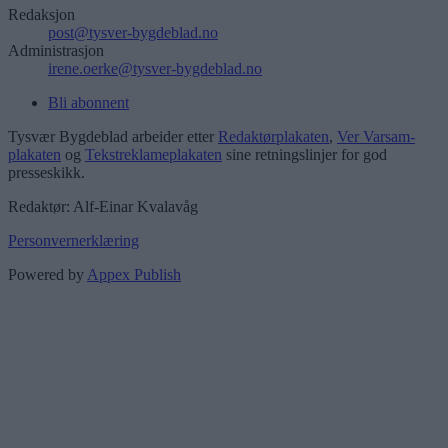
Redaksjon
post@tysver-bygdeblad.no
Administrasjon
irene.oerke@tysver-bygdeblad.no
Bli abonnent
Tysvær Bygdeblad arbeider etter
Redaktørplakaten
,
Ver Varsam-
plakaten
og
Tekstreklameplakaten
sine retningslinjer for god
presseskikk.
Redaktør: Alf-Einar Kvalavåg
Personvernerklæring
Powered by
Appex Publish