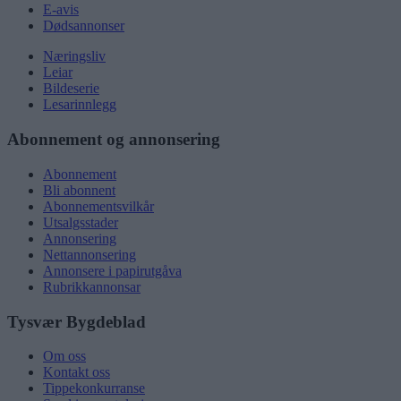
E-avis
Dødsannonser
Næringsliv
Leiar
Bildeserie
Lesarinnlegg
Abonnement og annonsering
Abonnement
Bli abonnent
Abonnementsvilkår
Utsalgsstader
Annonsering
Nettannonsering
Annonsere i papirutgåva
Rubrikkannonsar
Tysvær Bygdeblad
Om oss
Kontakt oss
Tippekonkurranse