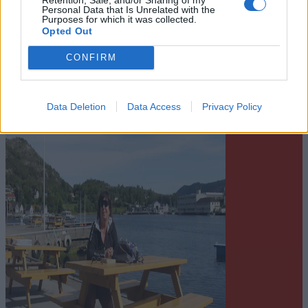
Personal Data that Is Unrelated with the
Purposes for which it was collected.
Sommerpraten
Opted Out
– Jeg liker folk som har det kjekt og
CONFIRM
skryter og er fornøyd
Abonnement
Data Deletion
Data Access
Privacy Policy