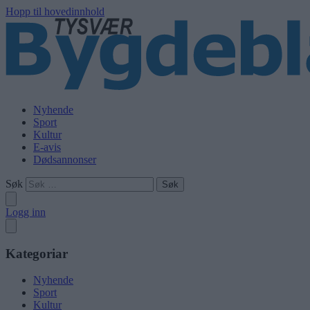
Hopp til hovedinnhold
Nyhende
Sport
Kultur
E-avis
Dødsannonser
Søk
Logg inn
Kategoriar
Nyhende
Sport
Kultur