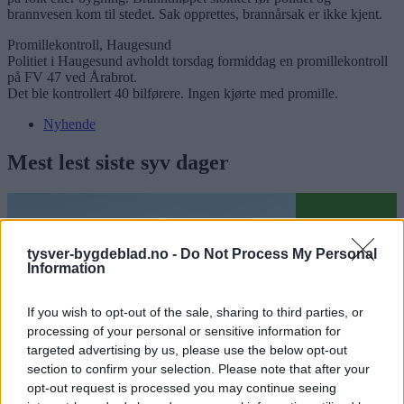
brannvesen kom til stedet. Sak opprettes, brannårsak er ikke kjent.
Promillekontroll, Haugesund
Politiet i Haugesund avholdt torsdag formiddag en promillekontroll
på FV 47 ved Årabrot.
Det ble kontrollert 40 bilførere. Ingen kjørte med promille.
Nyhende
Mest lest siste syv dager
tysver-bygdeblad.no -
Do Not Process My Personal
Information
If you wish to opt-out of the sale, sharing to third parties, or
processing of your personal or sensitive information for
targeted advertising by us, please use the below opt-out
section to confirm your selection. Please note that after your
opt-out request is processed you may continue seeing