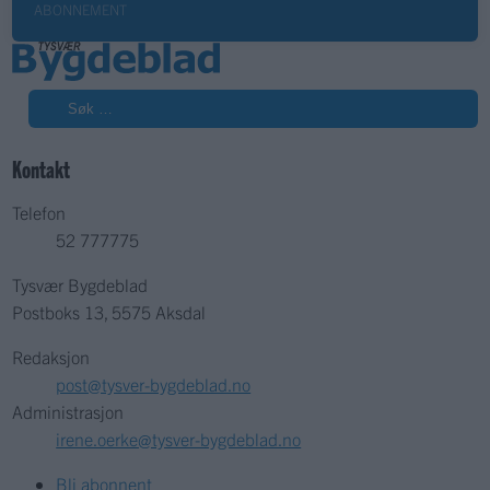
ABONNEMENT
Søk
Kontakt
Telefon
52 777775
Tysvær Bygdeblad
Postboks 13, 5575 Aksdal
Redaksjon
post@tysver-bygdeblad.no
Administrasjon
irene.oerke@tysver-bygdeblad.no
Bli abonnent