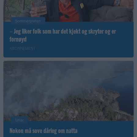
Sommerpraten
– Jeg liker folk som har det kjekt og skryter og er
fornøyd
ABONNEMENT
Leiar
Nokon må sove dårleg om natta