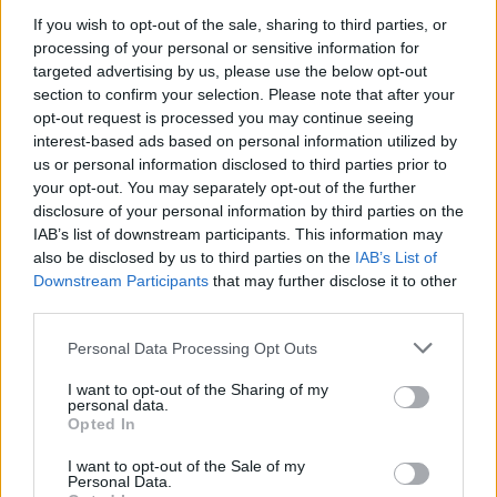
også slå pappa, kommenterer Ann-Elin smilande.
If you wish to opt-out of the sale, sharing to third parties, or
Også Vepro-sjefen sjølv Nils Stråtveit var både glad og
processing of your personal or sensitive information for
targeted advertising by us, please use the below opt-out
imponert etter sigeren på Frakkagjerd.
section to confirm your selection. Please note that after your
– Eg ante ikkje at dei var så gode til å spele fotball. Dette var
opt-out request is processed you may continue seeing
veldig gøy å sjå på – rett og slett. Eg er både stolt og glad no,
interest-based ads based on personal information utilized by
nikkar han.
us or personal information disclosed to third parties prior to
Då den fysiske biten var overstått, stod det grillmat på menyen.
your opt-out. You may separately opt-out of the further
disclosure of your personal information by third parties on the
Grillane hadde godgjort seg under kampen, og maten låg
IAB’s list of downstream participants. This information may
allereie klar då spelarane strøymde på.
also be disclosed by us to third parties on the
IAB’s List of
– No blir det godt med mat, nikka Gunnar idet han stilte seg i
Downstream Participants
that may further disclose it to other
matkøen.
third parties.
Les meir om kampen i papirutgåva.
Personal Data Processing Opt Outs
I want to opt-out of the Sharing of my
personal data.
Sport
Opted In
I want to opt-out of the Sale of my
Personal Data.
Mest lest siste syv dager