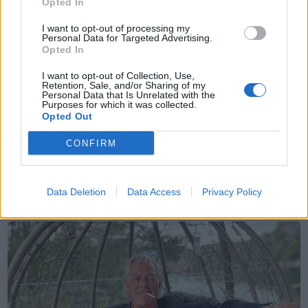
Opted In
I want to opt-out of processing my
Personal Data for Targeted Advertising.
Opted In
I want to opt-out of Collection, Use,
Retention, Sale, and/or Sharing of my
Personal Data that Is Unrelated with the
Purposes for which it was collected.
Opted Out
CONFIRM
Sommerpraten
– Finner roen på hytta
Data Deletion
Data Access
Privacy Policy
ABONNEMENT