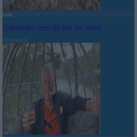
Leiar
Nokon må sove dårleg om natta
Abonnement