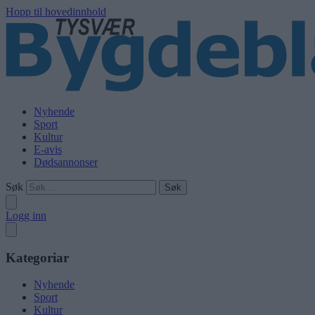
Hopp til hovedinnhold
Nyhende
Sport
Kultur
E-avis
Dødsannonser
Søk
Logg inn
Kategoriar
Nyhende
Sport
Kultur