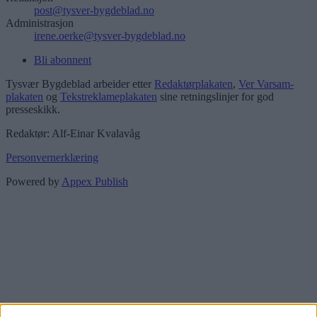
post@tysver-bygdeblad.no
Administrasjon
irene.oerke@tysver-bygdeblad.no
Bli abonnent
Tysvær Bygdeblad arbeider etter
Redaktørplakaten
,
Ver Varsam-
plakaten
og
Tekstreklameplakaten
sine retningslinjer for god
presseskikk.
Redaktør: Alf-Einar Kvalavåg
Personvernerklæring
Powered by
Appex Publish