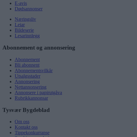
E-avis
Dødsannonser
Næringsliv
Leiar
Bildeserie
Lesarinnlegg
Abonnement og annonsering
Abonnement
Bli abonnent
Abonnementsvilkår
Utsalgsstader
Annonsering
Nettannonsering
Annonsere i papirutgåva
Rubrikkannonsar
Tysvær Bygdeblad
Om oss
Kontakt oss
Tippekonkurranse