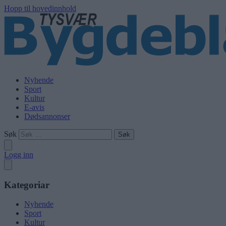
Hopp til hovedinnhold
Nyhende
Sport
Kultur
E-avis
Dødsannonser
Søk
Logg inn
Kategoriar
Nyhende
Sport
Kultur