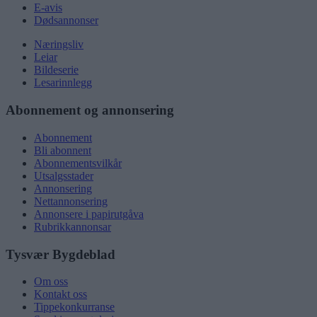
E-avis
Dødsannonser
Næringsliv
Leiar
Bildeserie
Lesarinnlegg
Abonnement og annonsering
Abonnement
Bli abonnent
Abonnementsvilkår
Utsalgsstader
Annonsering
Nettannonsering
Annonsere i papirutgåva
Rubrikkannonsar
Tysvær Bygdeblad
Om oss
Kontakt oss
Tippekonkurranse