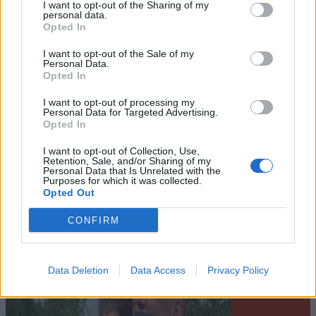
I want to opt-out of the Sharing of my
personal data.
Opted In
I want to opt-out of the Sale of my
Personal Data.
Opted In
I want to opt-out of processing my
Personal Data for Targeted Advertising.
Leiar
Opted In
Nokon må sove dårleg om natta
I want to opt-out of Collection, Use,
Retention, Sale, and/or Sharing of my
Personal Data that Is Unrelated with the
Abonnement
Purposes for which it was collected.
Opted Out
CONFIRM
Data Deletion
Data Access
Privacy Policy