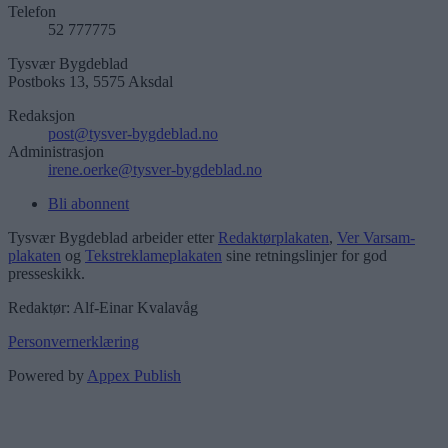
Telefon
52 777775
Tysvær Bygdeblad
Postboks 13, 5575 Aksdal
Redaksjon
post@tysver-bygdeblad.no
Administrasjon
irene.oerke@tysver-bygdeblad.no
Bli abonnent
Tysvær Bygdeblad arbeider etter
Redaktørplakaten
,
Ver Varsam-
plakaten
og
Tekstreklameplakaten
sine retningslinjer for god
presseskikk.
Redaktør: Alf-Einar Kvalavåg
Personvernerklæring
Powered by
Appex Publish