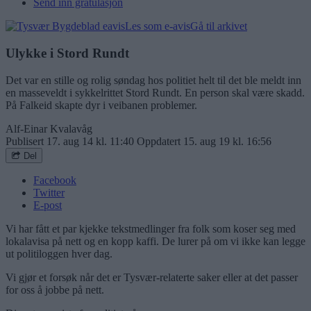
Send inn gratulasjon
Les som e-avis
Gå til arkivet
Ulykke i Stord Rundt
Det var en stille og rolig søndag hos politiet helt til det ble meldt inn
en masseveldt i sykkelrittet Stord Rundt. En person skal være skadd.
På Falkeid skapte dyr i veibanen problemer.
Alf-Einar Kvalavåg
Publisert
17. aug 14 kl. 11:40
Oppdatert
15. aug 19 kl. 16:56
Del
Facebook
Twitter
E-post
Vi har fått et par kjekke tekstmedlinger fra folk som koser seg med
lokalavisa på nett og en kopp kaffi. De lurer på om vi ikke kan legge
ut politiloggen hver dag.
Vi gjør et forsøk når det er Tysvær-relaterte saker eller at det passer
for oss å jobbe på nett.