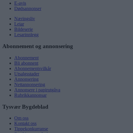
E-avis
Dødsannonser
Næringsliv
Leiar
Bildeserie
Lesarinnlegg
Abonnement og annonsering
Abonnement
Bli abonnent
Abonnementsvilkår
Utsalgsstader
Annonsering
Nettannonsering
Annonsere i papirutgåva
Rubrikkannonsar
Tysvær Bygdeblad
Om oss
Kontakt oss
Tippekonkurranse