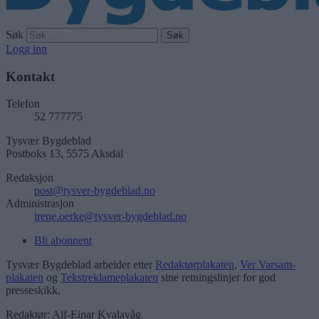
Søk
Logg inn
Kontakt
Telefon
52 777775
Tysvær Bygdeblad
Postboks 13, 5575 Aksdal
Redaksjon
post@tysver-bygdeblad.no
Administrasjon
irene.oerke@tysver-bygdeblad.no
Bli abonnent
Tysvær Bygdeblad arbeider etter
Redaktørplakaten
,
Ver Varsam-
plakaten
og
Tekstreklameplakaten
sine retningslinjer for god
presseskikk.
Redaktør: Alf-Einar Kvalavåg