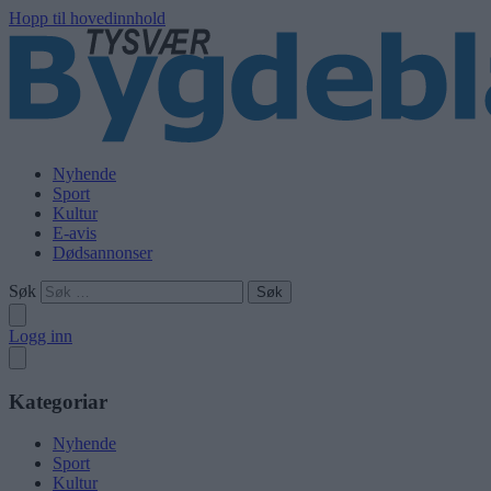
Hopp til hovedinnhold
Nyhende
Sport
Kultur
E-avis
Dødsannonser
Søk
Logg inn
Kategoriar
Nyhende
Sport
Kultur