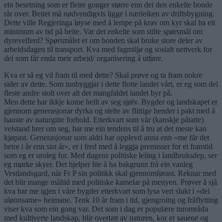
ein besetning som er fleire gonger større enn det den enkelte bonde
rår over. Beitet må nødvendigvis ligge i nærleiken av driftsbygning.
Dette ville Regjeringa løyse med å lempe på krav om kyr skal ha eit
minimum av tid på beite. Var det enkelte som stilte spørsmål om
dyrevelferd? Spørsmålet er om bonden skal bruke store deler av
arbeidsdagen til transport. Kva med fagmiljø og sosialt nettverk for
dei som får enda meir arbeid/ organisering å utføre.
Kva er så eg vil fram til med dette? Skal prøve og ta fram nokre
sider av dette. Som innbyggjar i dette flotte landet vårt, er eg som dei
fleste andre stolt over alt det mangfaldet landet byr på.
Men dette har ikkje kome heilt av seg sjølv. Bygder og landskapet er
gjennom generasjonar dyrka og stelte av flittige hender i pakt med å
hauste av naturgitte forhold. Etterkvart som vår (kanskje påtatte)
velstand brer om seg, har me ein tendens til å tru at det meste kan
kjøpast. Generasjonar som aldri har opplevd anna enn «me får det
betre i år enn sist år», er i fred med å leggja premisser for ei framtid
som eg er uroleg for. Med dagens politiske leiing i landbruksdep, ser
eg mørke skyer. Det hjelper lite å ha bakgrunn frå ein vanleg
Vestlandsgard, når Fr P sin politikk skal gjennomførast. Reknar med
det blir mange måltid med politiske kamelar på menyen. Prøver å sjå
kva har me igjen i våre bygder etterkvart som lysa vert slukt i «dei
ulønnsame» heimane. Tenk 10 år fram i tid, gjengroing og fråflytting
viser kva som ein gong var. Det som i dag er populære turområda
med kultiverte landskap, blir overtatt av naturen, kor er sauene og