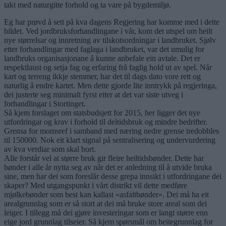
takt med naturgitte forhold og ta vare på bygdemiljø.
Eg har prøvd å sett på kva dagens Regjering har komme med i dette
bildet. Ved jordbruksforhandlingane i vår, kom det utspel om heilt
nye størrelsar og innretning av tilskotsordningar i landbruket. Sjølv
etter forhandlingar med faglaga i landbruket, var det umulig for
landbruks organisasjonane å kunne anbefale ein avtale. Det er
respektlaust og setja fag og erfaring frå faglig hold ut av spel. Når
kart og terreng ikkje stemmer, har det til dags dato vore rett og
naturlig å endre kartet. Men dette gjorde lite inntrykk på regjeringa,
dei justerte seg minimalt fyrst etter at det var siste utveg i
forhandlingar i Stortinget.
Så kjem forslaget om statsbudsjett for 2015, her ligger det nye
utfordringar og krav i forhold til deltidsbruk og mindre bedrifter.
Grensa for momsref i samband med næring nedre grense tredobbles
til 150000. Nok eit klart signal på sentralisering og undervurdering
av kva verdiar som skal bort.
Alle forstår vel at større bruk gir fleire heiltidsbønder. Dette har
bønder i alle år nytta seg av når det er anledning til å utvide bruka
sine, men har dei som foreslår desse grepa innsikt i utfordringane dei
skaper? Med utgangspunkt i vårt distrikt vil dette medføre
mjølkebønder som best kan kallast «asfaltbønder». Dei må ha eit
arealgrunnlag som er så stort at dei må bruke store areal som dei
leiger. I tillegg må dei gjøre investeringar som er langt større enn
eige jord grunnlag tilseier. Så kjem spørsmål om beitegrunnlag for