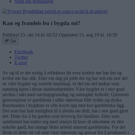
Send inn gratulasjon
Les som e-avis
Gå til arkivet
Kan eg framleis bu i bygda mi?
Publisert
23. okt 14 kl. 02:52
Oppdatert
15. aug 19 kl. 16:59
Del
Facebook
Twitter
E-post
Av og til er det nyttig å reflektera litt over korleis me har det og
kvifor me har slik. Etter ein dag på jobb der eg har sett ein stor del
av våre bygder og varierte landskap, er det ein del tankar som
naturleg kjem i desse statsbudsjettider. Våre bygder er i stor grad
utvikla i takt med næringsgrunnlag og naturgitte forhold. Gjennom
generasjonar er gardsbruk i ulike størrelsar blitt rydda og dyrka.
Busetnaden i bygdene er ofte knytt opp mot kor gardsbruka ligg.
Dei som har hatt muligheit til å utvida sin drift, har i stor grad gjort
det. Dette for å ha garden som leveveg for familien. Etter som
samfunnet har endra seg med omsyn til krav til utkomme av den
enkelte gard, har mange fleire arbeid utanom gardsbruka. For dei
fleste er dette eit val som viser interesse og ansvar for å produsere i