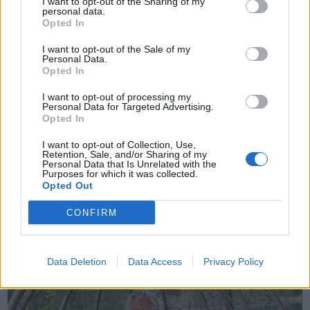
I want to opt-out of the Sharing of my
personal data.
ABONNEMENT
Opted In
I want to opt-out of the Sale of my
Personal Data.
Opted In
I want to opt-out of processing my
Personal Data for Targeted Advertising.
Opted In
I want to opt-out of Collection, Use,
Retention, Sale, and/or Sharing of my
Personal Data that Is Unrelated with the
Purposes for which it was collected.
Leiar
Opted Out
Nokon må sove dårleg om natta
CONFIRM
ABONNEMENT
Data Deletion
Data Access
Privacy Policy