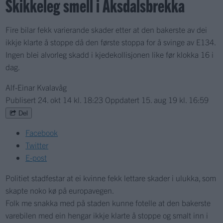
Skikkeleg smell i Aksdalsbrekka
Fire bilar fekk varierande skader etter at den bakerste av dei
ikkje klarte å stoppe då den første stoppa for å svinge av E134.
Ingen blei alvorleg skadd i kjedekollisjonen like før klokka 16 i
dag.
Alf-Einar Kvalavåg
Publisert
24. okt 14 kl. 18:23
Oppdatert
15. aug 19 kl. 16:59
Del
Facebook
Twitter
E-post
Politiet stadfestar at ei kvinne fekk lettare skader i ulukka, som
skapte noko kø på europavegen.
Folk me snakka med på staden kunne fotelle at den bakerste
varebilen med ein hengar ikkje klarte å stoppe og smalt inn i