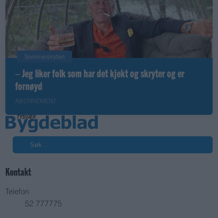
Sommerpraten
– Jeg liker folk som har det kjekt og skryter og er
fornøyd
ABONNEMENT
Søk
Kontakt
Telefon
52 777775