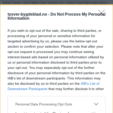
bilen foran, som igjen blei klemt inn i bilen framføre seg igjen.
Politiet tok seg av dirigering på staden og etter ein time gjekk
tysver-bygdeblad.no -
Do Not Process My Personal
fredagstrafikken som normalt.
Information
If you wish to opt-out of the sale, sharing to third parties, or
Nyhende
processing of your personal or sensitive information for
targeted advertising by us, please use the below opt-out
section to confirm your selection. Please note that after your
Mest lest siste syv dager
opt-out request is processed you may continue seeing
interest-based ads based on personal information utilized by
us or personal information disclosed to third parties prior to
your opt-out. You may separately opt-out of the further
disclosure of your personal information by third parties on the
IAB’s list of downstream participants. This information may
also be disclosed by us to third parties on the
IAB’s List of
Downstream Participants
that may further disclose it to other
third parties.
Sommerpraten
Personal Data Processing Opt Outs
– Finner roen på hytta