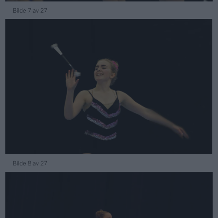
Bilde 7 av 27
Bilde 8 av 27