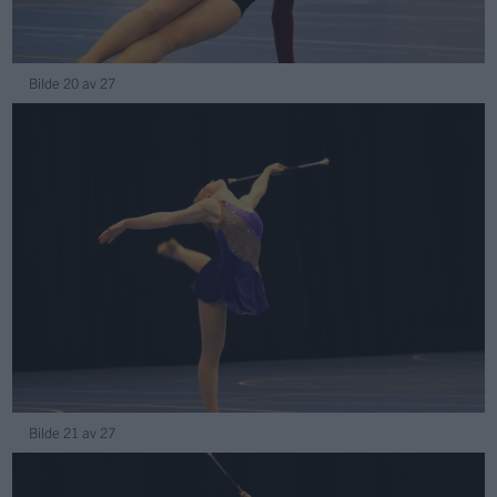
Bilde 20 av 27
Bilde 21 av 27