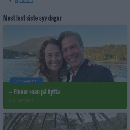
Mest lest siste syv dager
Sommerpraten
– Finner roen på hytta
ABONNEMENT