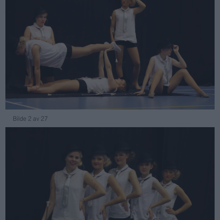
Bilde 2 av 27