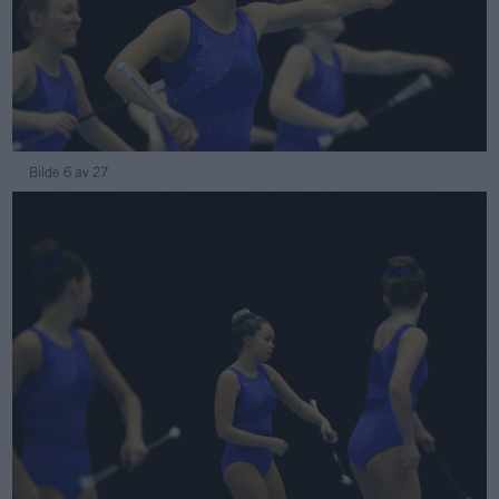
Bilde 6 av 27