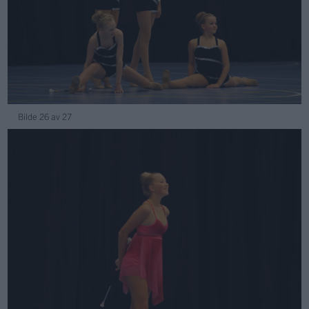
Bilde 26 av 27