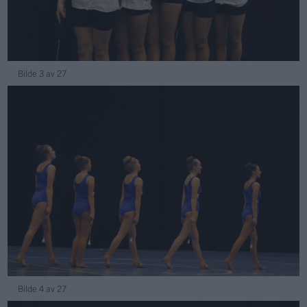
Bilde 3 av 27
Bilde 4 av 27