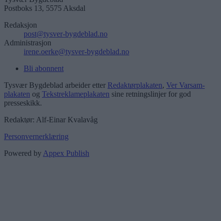
Postboks 13, 5575 Aksdal
Redaksjon
post@tysver-bygdeblad.no
Administrasjon
irene.oerke@tysver-bygdeblad.no
Bli abonnent
Tysvær Bygdeblad arbeider etter
Redaktørplakaten
,
Ver Varsam-
plakaten
og
Tekstreklameplakaten
sine retningslinjer for god
presseskikk.
Redaktør: Alf-Einar Kvalavåg
Personvernerklæring
Powered by
Appex Publish