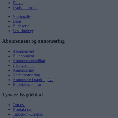
E-avis
Dødsannonser
Næringsliv
Leiar
Bildeserie
Lesarinnlegg
Abonnement og annonsering
Abonnement
Bli abonnent
Abonnementsvilkår
Utsalgsstader
Annonsering
Nettannonsering
Annonsere i papirutgåva
Rubrikkannonsar
Tysvær Bygdeblad
Om oss
Kontakt oss
Tippekonkurranse