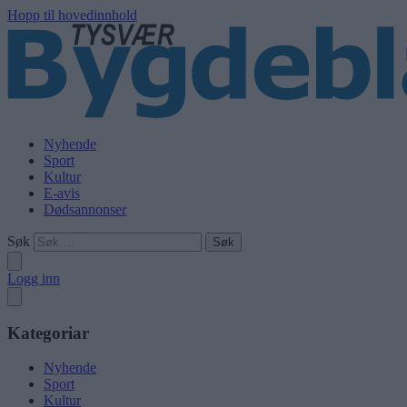
Hopp til hovedinnhold
Nyhende
Sport
Kultur
E-avis
Dødsannonser
Søk
Logg inn
Kategoriar
Nyhende
Sport
Kultur