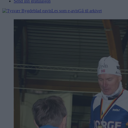
Send inn gratulasjon
Les som e-avis
Gå til arkivet