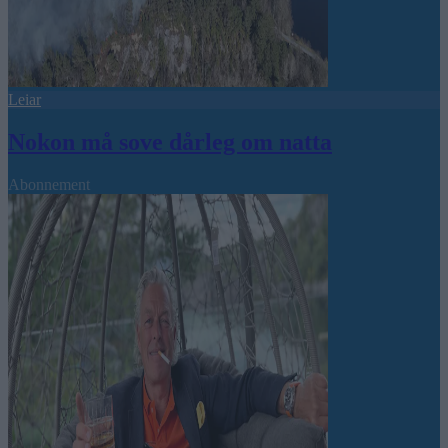
Leiar
Nokon må sove dårleg om natta
Abonnement