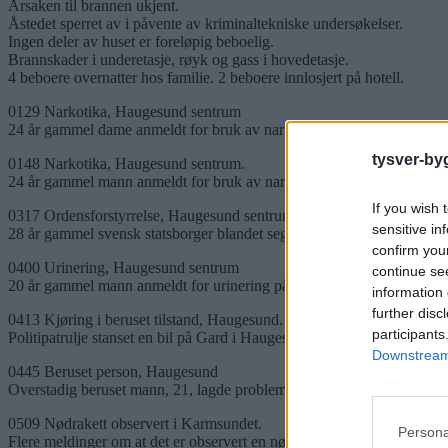
Årsaken til brannen ukjent.
Åstedet sperret av i påvente av kriminaltekniske undersøkelser.
Ingen deler av huset er foreløpig beboelig.
Brannskader i underetasje, røyk og gass i hovedetasje.
4 beboere overnatter hos familie. 2 beboere innlosjert på hotell.
0129 Narkotika, Haugesund sentrum
24 år gammel dame anmeldt for bruk av narkotika på utested i Hauge
tysver-by
0148 Narkotika, Haugesund sentrum.
24 år gammel mann anmeldt for bruk av narkotika på utested i Hauge
If you wish 
0317 Ordensforstyrrelse, Haugesund sentrum.
sensitive in
28 år gammel svensk statsborger blandet seg inn i politiet arbeid på in
confirm you
0400 Urinering, Haugesund sentrum
continue se
20 år gammel mann anmeldt for urinering på offentlig sted i Haugesun
information 
further disc
0413 Kjøring i beruset tilstand, Haugesund.
participants
Politipatrulje stanset en bil på Gard i Haugesund. Fører mistenkes for å
Downstream 
0445 Beruset person, Haugesund
Overstadig beruset mann, 21, lagde problemer på en privat fest i Hauge
0509 Nødrakett observert i Karmsundet.
Persona
Flere meldinger om at det er observert en nødrakett i Karmsundet no