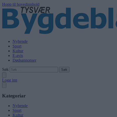
Hopp til hovedinnhold
Nyhende
Sport
Kultur
E-avis
Dødsannonser
Søk
Logg inn
Kategoriar
Nyhende
Sport
Kultur