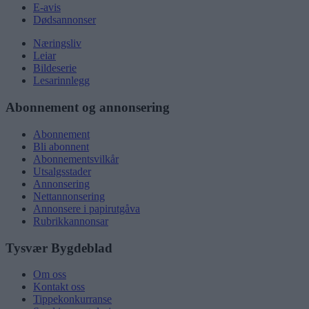
E-avis
Dødsannonser
Næringsliv
Leiar
Bildeserie
Lesarinnlegg
Abonnement og annonsering
Abonnement
Bli abonnent
Abonnementsvilkår
Utsalgsstader
Annonsering
Nettannonsering
Annonsere i papirutgåva
Rubrikkannonsar
Tysvær Bygdeblad
Om oss
Kontakt oss
Tippekonkurranse