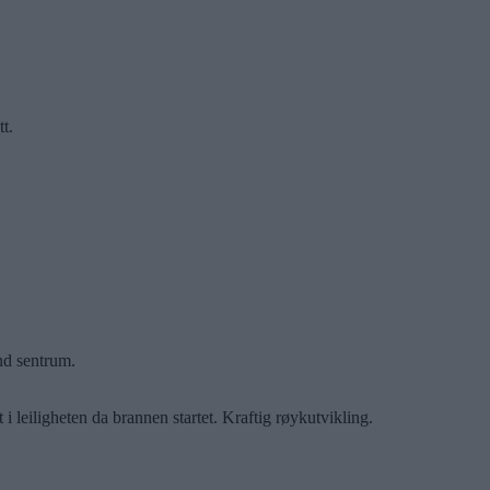
t.
nd sentrum.
et i leiligheten da brannen startet. Kraftig røykutvikling.