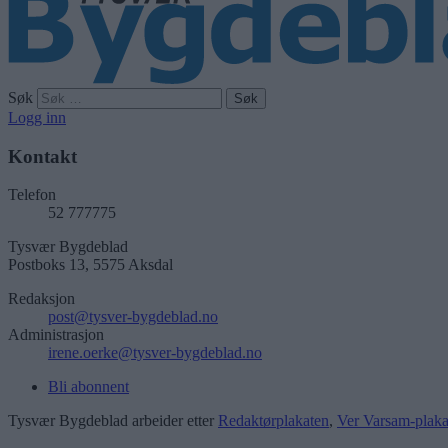
Søk
Logg inn
Kontakt
Telefon
52 777775
Tysvær Bygdeblad
Postboks 13, 5575 Aksdal
Redaksjon
post@tysver-bygdeblad.no
Administrasjon
irene.oerke@tysver-bygdeblad.no
Bli abonnent
Tysvær Bygdeblad arbeider etter
Redaktørplakaten
,
Ver Varsam-plaka