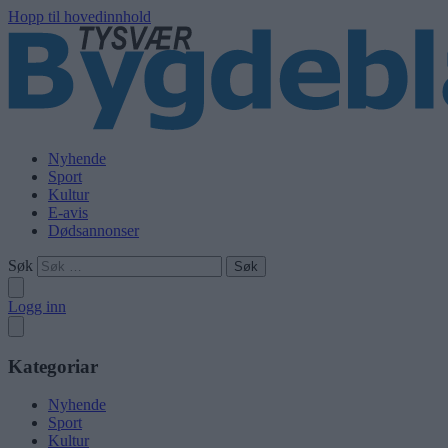
Hopp til hovedinnhold
Nyhende
Sport
Kultur
E-avis
Dødsannonser
Søk
Logg inn
Kategoriar
Nyhende
Sport
Kultur