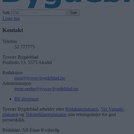
Søk
Logg inn
Kontakt
Telefon
52 777775
Tysvær Bygdeblad
Postboks 13, 5575 Aksdal
Redaksjon
post@tysver-bygdeblad.no
Administrasjon
irene.oerke@tysver-bygdeblad.no
Bli abonnent
Tysvær Bygdeblad arbeider etter
Redaktørplakaten
,
Ver Varsam-
plakaten
og
Tekstreklameplakaten
sine retningslinjer for god
presseskikk.
Redaktør: Alf-Einar Kvalavåg