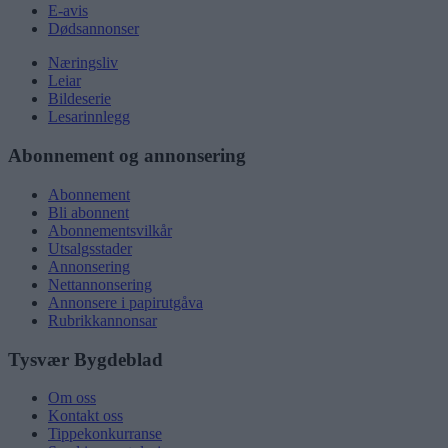
E-avis
Dødsannonser
Næringsliv
Leiar
Bildeserie
Lesarinnlegg
Abonnement og annonsering
Abonnement
Bli abonnent
Abonnementsvilkår
Utsalgsstader
Annonsering
Nettannonsering
Annonsere i papirutgåva
Rubrikkannonsar
Tysvær Bygdeblad
Om oss
Kontakt oss
Tippekonkurranse