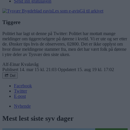
Send inn gratulasjon
Les som e-avis
Gå til arkivet
Tiggere
Politiet har lagt ut denne på Twitter: Politiet har mottatt mange
meldinger om tiggere/selgere på dørene i kveld. Vi er ute og ser etter
de. Ønsker tips hvis de observeres, 02800. Det er ikke opplyst om
hvor disse meldingene stammer fra, men det har vært folk på dørene
i ytre deler av Tysvær den siste uken.
Alf-Einar Kvalavåg
Publisert
14. mar 15 kl. 21:03
Oppdatert
15. aug 19 kl. 17:02
Del
Facebook
Twitter
E-post
Nyhende
Mest lest siste syv dager