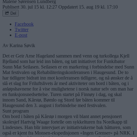
Malene Sørensen Lundberg
Publisert
30. jul 15 kl. 12:27
Oppdatert
15. aug 19 kl. 17:10
Del
Facebook
Twitter
E-post
Av Karina Søvik
Det er Geir Arne Hageland sammen med venn og turkollega Kjell
Bjelland som har leid inn båten, og tatt initiativet for Funkibator
Sunn Mat Seilasen. Seilasen er en markering i forbindelse med Sunn
Mat festivalen og Rehabiliteringskonferansen i Haugesund. De to
har tidligere bidratt inn mot konferansen tidligere, og nå ønsker de å
slå et slag for Friluftslivets år med aktiviteter om bord i båten, og i
anløpshavnene for å vise mulighetene i norsk natur selv om man har
en funksjonsnedsettelse. Turen startet på Finnøy i dag, og skal
innom Sand, Kårstø, Bømlo og Stord før båten kommer til
Haugesund den 3. august i forbindelse med festivalen.
Sunt program
Om bord i båten på Kårstø i morgen vil blant annet pensjonert
skolesjef Hartvig Waage fortelle om sykkelturen fra Nordkapp til
Lindesnes. Han blir intervjuet av initiativtakerne bak båtturen, som
også er kjent fra Monsen-ekspedisjonen «Ingen Grenser» på NRK. I