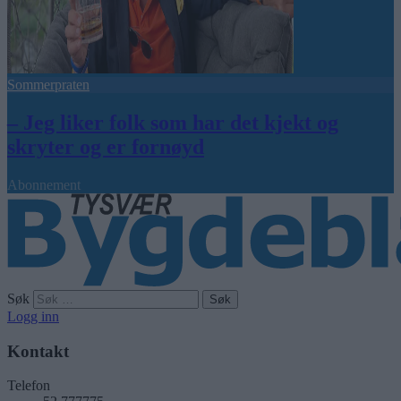
Sommerpraten
– Jeg liker folk som har det kjekt og
skryter og er fornøyd
Abonnement
Søk
Logg inn
Kontakt
Telefon