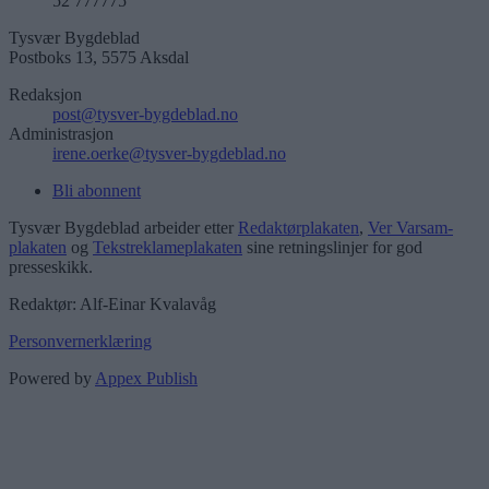
52 777775
Tysvær Bygdeblad
Postboks 13, 5575 Aksdal
Redaksjon
post@tysver-bygdeblad.no
Administrasjon
irene.oerke@tysver-bygdeblad.no
Bli abonnent
Tysvær Bygdeblad arbeider etter
Redaktørplakaten
,
Ver Varsam-
plakaten
og
Tekstreklameplakaten
sine retningslinjer for god
presseskikk.
Redaktør: Alf-Einar Kvalavåg
Personvernerklæring
Powered by
Appex Publish