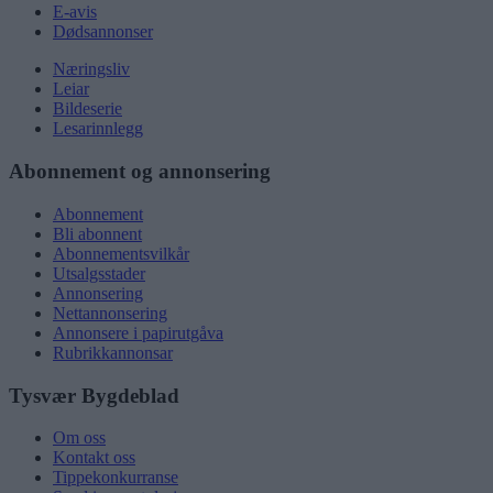
E-avis
Dødsannonser
Næringsliv
Leiar
Bildeserie
Lesarinnlegg
Abonnement og annonsering
Abonnement
Bli abonnent
Abonnementsvilkår
Utsalgsstader
Annonsering
Nettannonsering
Annonsere i papirutgåva
Rubrikkannonsar
Tysvær Bygdeblad
Om oss
Kontakt oss
Tippekonkurranse