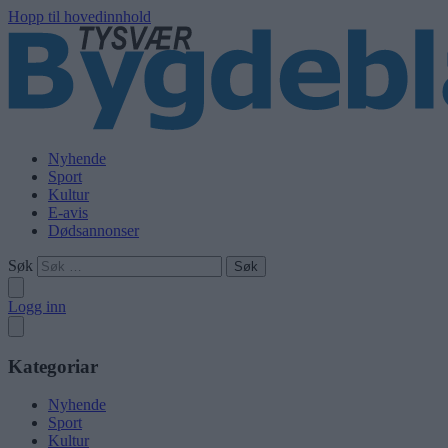
Hopp til hovedinnhold
Nyhende
Sport
Kultur
E-avis
Dødsannonser
Søk
Logg inn
Kategoriar
Nyhende
Sport
Kultur