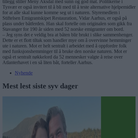
tillegg stiller Meny Aksdal med sunn og god mat. Politikerne i
Tysvær er også invitert til å bli med til å teste alternative hjelpemidler
for at alle skal kunne komme seg ut i naturen. Styremedlem i
Stiftelsen Emigrantskipet Restauration, Vidar Aarhus, er også på
plass under båtferden. Han skal fortelle om originalen som gikk fra
Stavanger for 190 år siden med 52 norske emigranter om bord.
– Jeg syns det e veldig bra at båten blir brukt i slike sammenhenger.
Dette er et flott tiltak som handler mye om å overvinne hemminger
ute i naturen. Mot er helt sentralt i arbeidet med å oppfordre folk
med funksjonshemminger til å bruke den norske naturen. Mot er
også et sentralt nøkkelord da 52 mennesker valgte å reise over
Atlanterhavet i en så liten båt, forteller Aarhus.
Nyhende
Mest lest siste syv dager