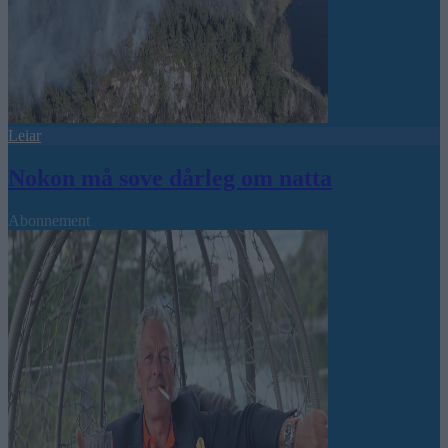
Leiar
Nokon må sove dårleg om natta
Abonnement