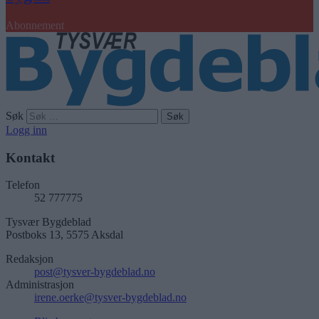
Abonnement
Søk
Logg inn
Kontakt
Telefon
52 777775
Tysvær Bygdeblad
Postboks 13, 5575 Aksdal
Redaksjon
post@tysver-bygdeblad.no
Administrasjon
irene.oerke@tysver-bygdeblad.no