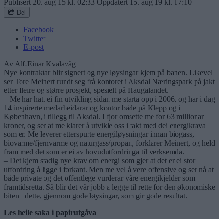
Publisert
20. aug 15 kl. 02:33
Oppdatert
15. aug 19 kl. 17:10
Del
Facebook
Twitter
E-post
Av Alf-Einar Kvalavåg
Nye kontraktar blir signert og nye løysingar kjem på banen. Likevel
ser Tore Meinert rundt seg frå kontoret i Aksdal Næringspark på jakt
etter fleire og større prosjekt, spesielt på Haugalandet.
– Me har hatt ei fin utvikling sidan me starta opp i 2006, og har i dag
14 inspirerte medarbeidarar og kontor både på Klepp og i
København, i tillegg til Aksdal. I fjor omsette me for 63 millionar
kroner, og ser at me klarer å utvikle oss i takt med dei energikrava
som er. Me leverer etterspurte energiløysningar innan biogass,
biovarme/fjernvarme og naturgass/propan, forklarer Meinert, og held
fram med det som er ei av hovudutfordringa til verksemda.
– Det kjem stadig nye krav om energi som gjer at det er ei stor
utfordring å ligge i forkant. Men me vel å vere offensive og ser nå at
både private og det offentlege vurderar våre energikjelder som
framtidsretta. Så blir det vår jobb å legge til rette for den økonomiske
biten i dette, gjennom gode løysingar, som gir gode resultat.
Les heile saka i papirutgåva