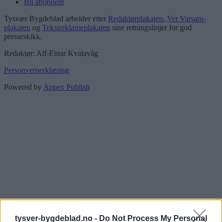
Bli abonnent
Tysvær Bygdeblad arbeider etter
Redaktørplakaten
,
Ver Varsam-
plakaten
og
Tekstreklameplakaten
sine retningslinjer for god
presseskikk.
Redaktør: Alf-Einar Kvalavåg
Personvernerklæring
Powered by
Appex Publish
tysver-bygdeblad.no -
Do Not Process My Personal