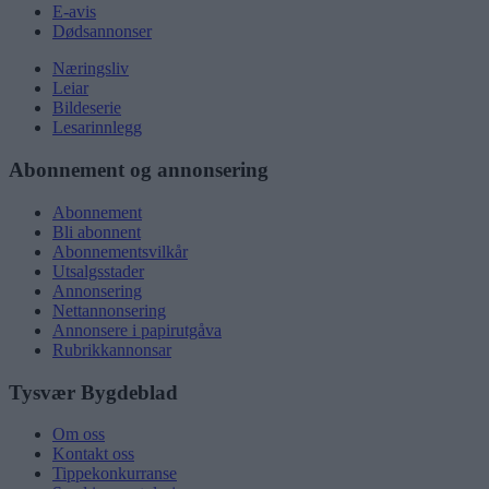
E-avis
Dødsannonser
Næringsliv
Leiar
Bildeserie
Lesarinnlegg
Abonnement og annonsering
Abonnement
Bli abonnent
Abonnementsvilkår
Utsalgsstader
Annonsering
Nettannonsering
Annonsere i papirutgåva
Rubrikkannonsar
Tysvær Bygdeblad
Om oss
Kontakt oss
Tippekonkurranse