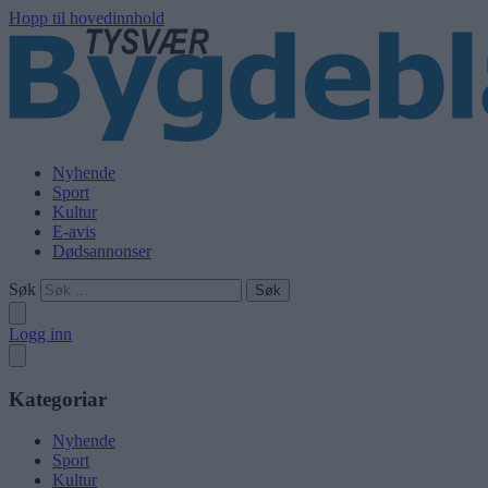
Hopp til hovedinnhold
Nyhende
Sport
Kultur
E-avis
Dødsannonser
Søk
Logg inn
Kategoriar
Nyhende
Sport
Kultur