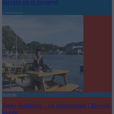
skryter og er fornøyd
Abonnement
Nyhende
Joker-butikken – eit knutepunkt i Hervik-
bygda