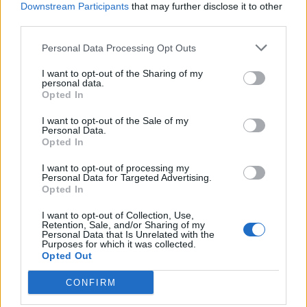
5. divisjon avd. 3
Downstream Participants
that may further disclose it to other
third parties.
Frakkagjerd kunstgras
1-0 Erik Frøyland (17)
Personal Data Processing Opt Outs
2-0 Vemund Eskevik (27)
I want to opt-out of the Sharing of my
3-0 Jan Reidar Tjøsvoll
personal data.
4-0 Vemund Eskevik (str. 58)
Opted In
5-0 Ådne Nærheim (62)
I want to opt-out of the Sale of my
6-0 Vemund Eskevik (68)
Personal Data.
Opted In
7-0 vemund Eskevik (83)
8-0 Vemund Eskevik (87)
I want to opt-out of processing my
Dommar: Andre Birkeland, Djerv 1919
Personal Data for Targeted Advertising.
Opted In
Tilskodarar: 60
I want to opt-out of Collection, Use,
Retention, Sale, and/or Sharing of my
Sport
Personal Data that Is Unrelated with the
Purposes for which it was collected.
Opted Out
Mest lest siste syv dager
CONFIRM