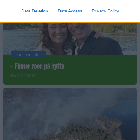
Data Deletion
Data Access
Privacy Policy
Sommerpraten
– Finner roen på hytta
ABONNEMENT