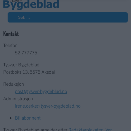
Søk
Kontakt
Telefon
52 777775
Tysvær Bygdeblad
Postboks 13, 5575 Aksdal
Redaksjon
post@tysver-bygdeblad.no
Administrasjon
irene.oerke@tysver-bygdeblad.no
Bli abonnent
Tysvær Bygdeblad arbeider etter
Redaktørplakaten
,
Ver