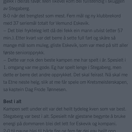
gjekk i deiras favør. Men likevel kom dei fullstendig i skuggen
av Stegaberg.
8-0 når det trengtest som mest. Fem mål og ny klubbrekord
med 37 seriemål totalt for Vemund Eskevik.
– Det blei frykteleg lett då dei fekk ein mann utvist (etter 57
min.). Etter kvart var det berre å sette full fart og skåre så
mange mål som muleg, gliste Eskevik, som var med på sitt aller
første senioropprykk.
– Dette var nok den beste kampen me har spelt i år. Spesielt i
1. omgang var me gode. Eg har spelt lenge i Stegaberg, men
dette er berre det andre opprykket. Det skal feirast. Nå skal me
ta Etne neste helg, slik at me får spele om Kretsmeisterskapen,
sa kaptein Dag Frode Tønnesen.
Best i alt
Kampen sett under eit var det heilt tydeleg kven som var best.
Stegaberg var best i alt. Spesielt når gjestane begynte å bruke
energi på dommaren blei det lett for Eskevik og kompani.
2-0 til pause blei til både fire og fem før dei gav heilt opp.