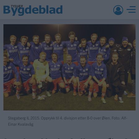
Stegaberg IL 2015. Opprykk til 4. divisjon etter 8-0 over Ølen. Foto: Alf-
Einar Kvalavåg