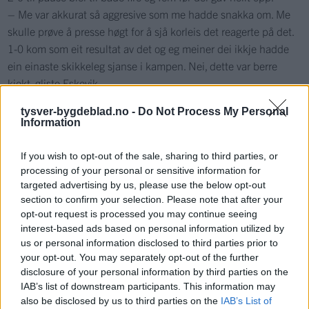
– Me var akkurat så aggresive som me hadde snakka om. Me
skulle prøve å presse høgt for å sjå korleis det reagerte på det.
1-0 kom som eit resultat av det og eg meiner dei ikkje hadde
ein einaste skikkeleg sjanse i kampen. Nei, dette var berre
kjekt, gliste Eskevik.
Han var sjølvsagt kampen sin store profil. Det same var Vegard
tysver-bygdeblad.no -
Do Not Process My Personal
Bøe på midtbanen, samt dei to kantspelarane Erik Frøyland og
Information
Kristoffer Askeland.
If you wish to opt-out of the sale, sharing to third parties, or
Med fyrverkeri og bølgen takka Stegaberg dei frammøtte og
processing of your personal or sensitive information for
kan invitere til 4. divisjonspel neste sesong. Mot tildømes
targeted advertising by us, please use the below opt-out
Skjold…
section to confirm your selection. Please note that after your
opt-out request is processed you may continue seeing
Sauda slo Etne 4-0 og er også klar for 4. divisjon.
interest-based ads based on personal information utilized by
us or personal information disclosed to third parties prior to
Stegaberg – Ølen
your opt-out. You may separately opt-out of the further
disclosure of your personal information by third parties on the
Stegaberg 8 (2)
IAB’s list of downstream participants. This information may
Ølen 0 (0)
also be disclosed by us to third parties on the
IAB’s List of