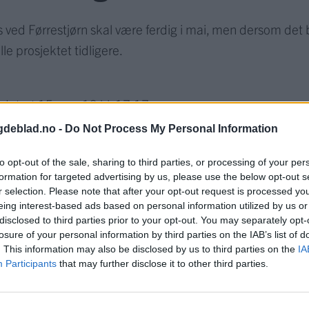
 ved Førrestjørn skal være ferdig i mai, men dersom det b
lle prosjektet tidligere.
datert
15. aug 19 kl. 17:17
gdeblad.no -
Do Not Process My Personal Information
to opt-out of the sale, sharing to third parties, or processing of your per
formation for targeted advertising by us, please use the below opt-out s
r selection. Please note that after your opt-out request is processed y
eing interest-based ads based on personal information utilized by us or
disclosed to third parties prior to your opt-out. You may separately opt-
losure of your personal information by third parties on the IAB’s list of
. This information may also be disclosed by us to third parties on the
IA
kke blir en altfor kald vinter, kan vi bli fortere ferdig, me
Participants
that may further disclose it to other third parties.
 gjør jobben vanskeligere, og da tar ting ofte litt lengre t