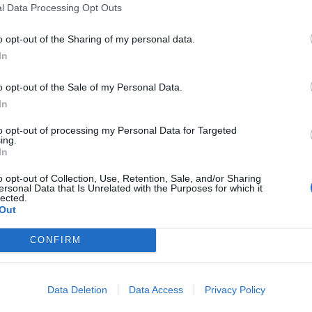
l Data Processing Opt Outs
 kjøp den her:
o opt-out of the Sharing of my personal data.
xt/pub.htm?pub=tysvarbygdeblad
In
o opt-out of the Sale of my Personal Data.
In
to opt-out of processing my Personal Data for Targeted
ing.
In
 dager
o opt-out of Collection, Use, Retention, Sale, and/or Sharing
ersonal Data that Is Unrelated with the Purposes for which it
lected.
Out
CONFIRM
Data Deletion
Data Access
Privacy Policy