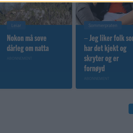
Leiar
Sommerpraten
Nokon må sove
– Jeg liker folk s
dårleg om natta
har det kjekt og
skryter og er
ABONNEMENT
fornøyd
ABONNEMENT
S