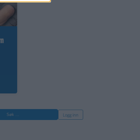
om
øk
Logg inn