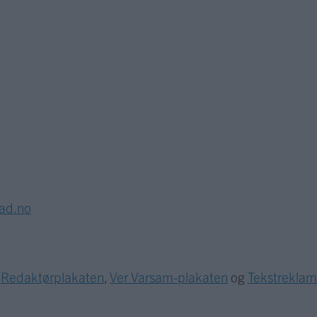
lad.no
r
Redaktørplakaten
,
Ver Varsam-plakaten
og
Tekstrekla