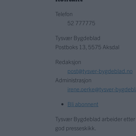
Telefon
52 777775
Tysvær Bygdeblad
Postboks 13, 5575 Aksdal
Redaksjon
post@tysver-bygdeblad.no
Administrasjon
irene.oerke@tysver-bygdeb
Bli abonnent
Tysvær Bygdeblad arbeider ette
god presseskikk.