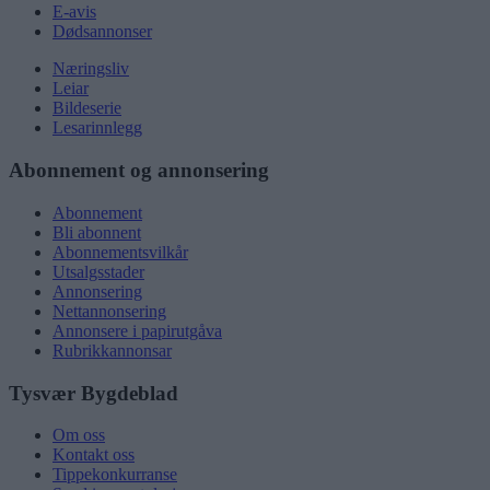
E-avis
Dødsannonser
Næringsliv
Leiar
Bildeserie
Lesarinnlegg
Abonnement og annonsering
Abonnement
Bli abonnent
Abonnementsvilkår
Utsalgsstader
Annonsering
Nettannonsering
Annonsere i papirutgåva
Rubrikkannonsar
Tysvær Bygdeblad
Om oss
Kontakt oss
Tippekonkurranse