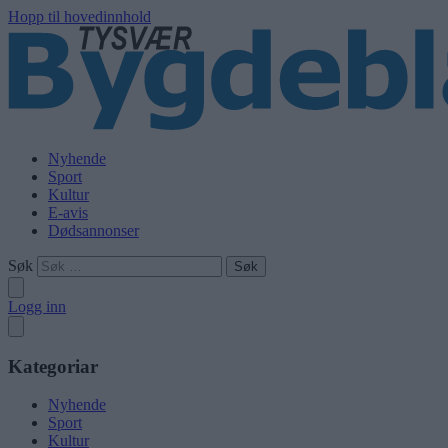
Hopp til hovedinnhold
Nyhende
Sport
Kultur
E-avis
Dødsannonser
Søk
Logg inn
Kategoriar
Nyhende
Sport
Kultur