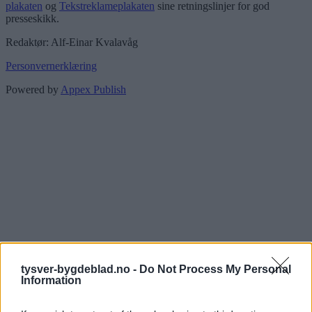
plakaten
og
Tekstreklameplakaten
sine retningslinjer for god
presseskikk.
Redaktør: Alf-Einar Kvalavåg
Personvernerklæring
Powered by
Appex Publish
tysver-bygdeblad.no -
Do Not Process My Personal
Information