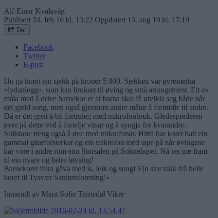
Alf-Einar Kvalavåg
Publisert
24. feb 16 kl. 13:22
Oppdatert
15. aug 19 kl. 17:19
Del
Facebook
Twitter
E-post
Ho ga koret ein sjekk på kroner 5.000. Sjekken var øyremerka
«lydanlegg», som kan brukast til øving og små arrangement. Eit av
måla med å drive barnekor er at barna skal få utvikla seg både når
det gjeld song, men også gjennom andre måtar å formidle til andre.
Då er det greit å bli fortruleg med mikrofonbruk. Gledesprederen
øver på dette ved å fortelje vitsar og å syngja for kvarandre.
Solistane treng også å øve med mikrofonar. Hittil har koret hatt ein
gammal gitarforsterkar og ein mikrofon med tape på når øvingane
har vore i andre rom enn Storsalen på Soknehuset. Nå ser me fram
til ein nyare og betre løysing!
Barnekoret feira gåva med is, leik og song! Ein stor takk frå heile
koret til Tysvær Sanitetsforening!»
Innsendt av Marit Sofie Teistedal Vikre