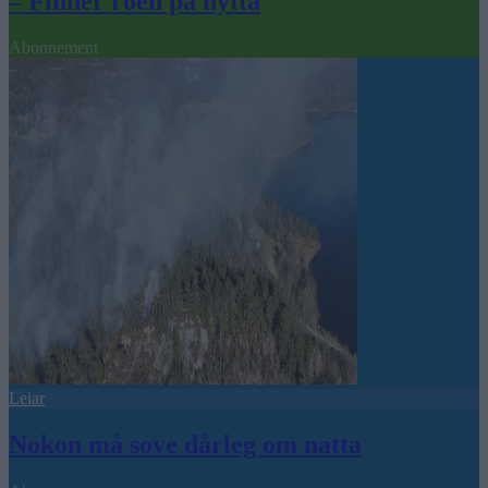
– Finner roen på hytta
Abonnement
Leiar
Nokon må sove dårleg om natta