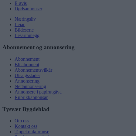
E-avis
Dødsannonser
Næringsliv
Leiar
Bildeserie
Lesarinnlegg
Abonnement og annonsering
Abonnement
Bli abonnent
Abonnementsvilkår
Utsalgsstader
Annonsering
Nettannonsering
Annonsere i papirutgåva
Rubrikkannonsar
Tysvær Bygdeblad
Om oss
Kontakt oss
Tippekonkurranse