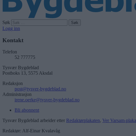
Søk
Logg inn
Kontakt
Telefon
52 777775
Tysvær Bygdeblad
Postboks 13, 5575 Aksdal
Redaksjon
post@tysver-bygdeblad.no
Administrasjon
irene.oerke@tysver-bygdeblad.no
Bli abonnent
Tysvær Bygdeblad arbeider etter
Redaktørplakaten
,
Ver Varsam-plaka
Redaktør: Alf-Einar Kvalavåg