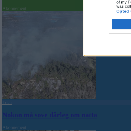
of my P
was col
Abonnement
Opted 
Leiar
Nokon må sove dårleg om natta
Abonnement