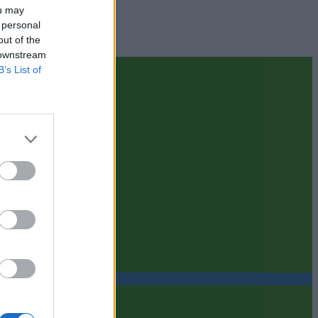
ou may
 personal
out of the
 downstream
B’s List of