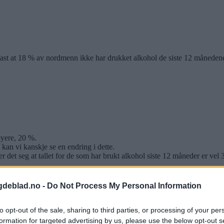
t fast at 18 % av nordmenn ikke har drukket alkohol de siste 12 måneden
øyere, 20 %.
kan vi kanskje se en endring i dette.
det seg at tallet for de som har brukt alkohol siste 12 måneder er vel 
del mennesker som ikke bruker alkohol eller andre rusmidler. Det er lett
gdeblad.no -
Do Not Process My Personal Information
to opt-out of the sale, sharing to third parties, or processing of your per
formation for targeted advertising by us, please use the below opt-out s