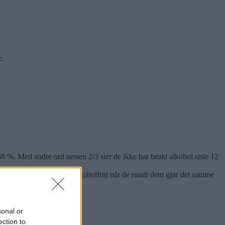
e.
38 %. Med andre ord nesten 2/3 sier de ikke har brukt alkohol siste 12
ere for de unge å velge alkoholfritt når de rundt dem gjør det samme
sonal or
ection to