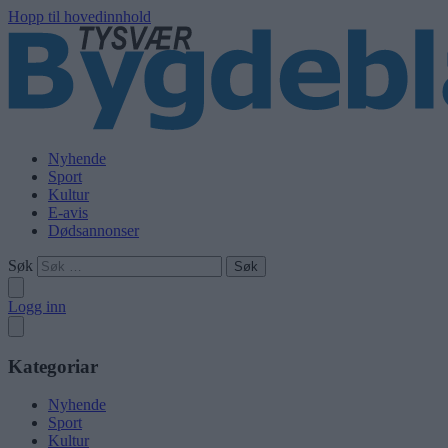
Hopp til hovedinnhold
Nyhende
Sport
Kultur
E-avis
Dødsannonser
Søk
Logg inn
Kategoriar
Nyhende
Sport
Kultur