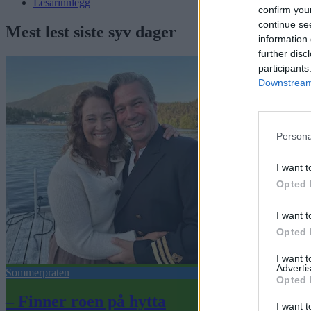
Lesarinnlegg
confirm you
continue se
Mest lest siste syv dager
information 
further disc
participants
Downstream 
Persona
I want t
Opted 
I want t
Opted 
I want 
Advertis
Sommerpraten
Opted 
– Finner roen på hytta
I want t