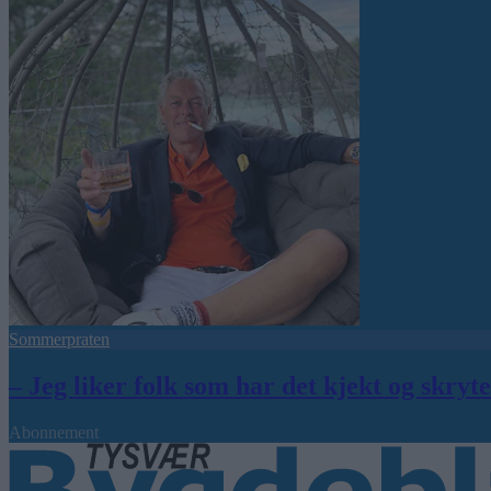
Sommerpraten
– Jeg liker folk som har det kjekt og skryt
Abonnement