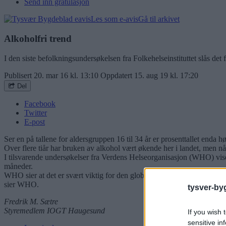
Send inn gratulasjon
Les som e-avis
Gå til arkivet
Alkoholfri trend
I den siste befolkningsundersøkelsen fra Folkehelseinstituttet slås de
Publisert
20. mar 16 kl. 13:10
Oppdatert
15. aug 19 kl. 17:20
Del
Facebook
Twitter
E-post
Ser en på tallene for aldersgruppen 16 til 34 år er prosenttallet enda h
Over flere tiår har bruken av alkohol vært økende her i landet, men nå 
I tilsvarende undersøkelser fra Verdens Helseorganisasjon (WHO) viser 
måneder.
WHO sier at det er svært viktig for den globale helsen å ha en høy an
sier WHO.
tysver-by
Fredrik M. Sætre
Styremedlem IOGT Haugesund
If you wish 
sensitive in