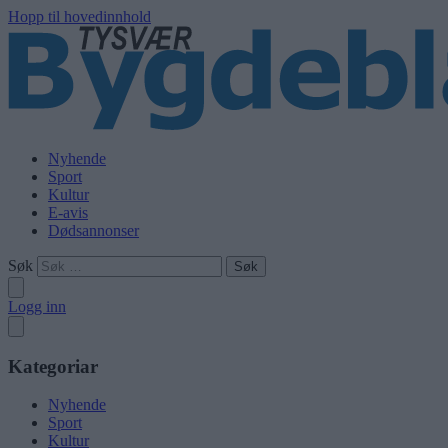
Hopp til hovedinnhold
Nyhende
Sport
Kultur
E-avis
Dødsannonser
Søk
Logg inn
Kategoriar
Nyhende
Sport
Kultur