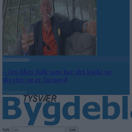
Sommerpraten
– Jeg liker folk som har det kjekt og
skryter og er fornøyd
Abonnement
Søk