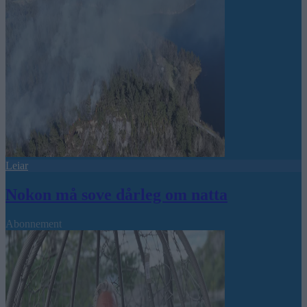
Leiar
Nokon må sove dårleg om natta
Abonnement