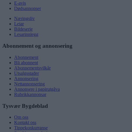
E-avis
Dødsannonser
Næringsliv
Leiar
Bildeserie
Lesarinnlegg
Abonnement og annonsering
Abonnement
Bli abonnent
Abonnementsvilkår
Utsalgsstader
Annonsering
Nettannonsering
Annonsere i papirutgåva
Rubrikkannonsar
Tysvær Bygdeblad
Om oss
Kontakt oss
Tippekonkurranse