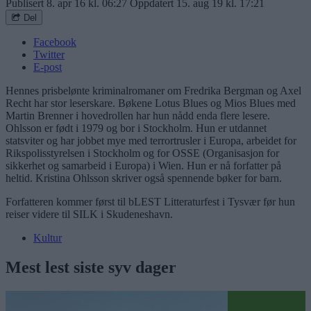
Publisert
8. apr 16 kl. 06:27
Oppdatert
15. aug 19 kl. 17:21
Del
Facebook
Twitter
E-post
Hennes prisbelønte kriminalromaner om Fredrika Bergman og Axel
Recht har stor leserskare. Bøkene Lotus Blues og Mios Blues med
Martin Brenner i hovedrollen har hun nådd enda flere lesere.
Ohlsson er født i 1979 og bor i Stockholm. Hun er utdannet
statsviter og har jobbet mye med terrortrusler i Europa, arbeidet for
Rikspolisstyrelsen i Stockholm og for OSSE (Organisasjon for
sikkerhet og samarbeid i Europa) i Wien. Hun er nå forfatter på
heltid. Kristina Ohlsson skriver også spennende bøker for barn.
Forfatteren kommer først til bLEST Litteraturfest i Tysvær før hun
reiser videre til SILK i Skudeneshavn.
Kultur
Mest lest siste syv dager