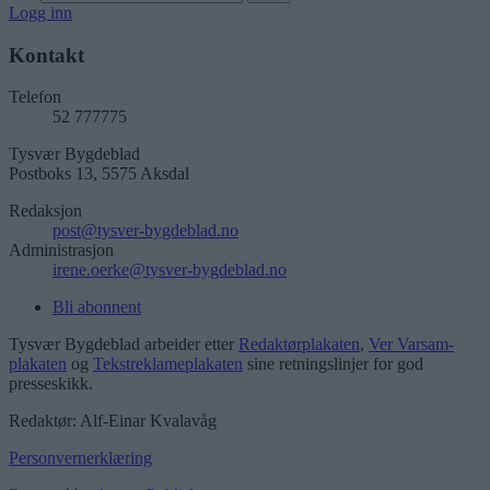
Logg inn
Kontakt
Telefon
52 777775
Tysvær Bygdeblad
Postboks 13, 5575 Aksdal
Redaksjon
post@tysver-bygdeblad.no
Administrasjon
irene.oerke@tysver-bygdeblad.no
Bli abonnent
Tysvær Bygdeblad arbeider etter
Redaktørplakaten
,
Ver Varsam-
plakaten
og
Tekstreklameplakaten
sine retningslinjer for god
presseskikk.
Redaktør: Alf-Einar Kvalavåg
Personvernerklæring