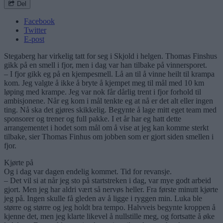
Del
Facebook
Twitter
E-post
Stegaberg har virkelig tatt for seg i Skjold i helgen. Thomas Finshus
gikk på en smell i fjor, men i dag var han tilbake på vinnersporet.
– I fjor gikk eg på en kjempesmell. Lå an til å vinne heilt til krampa
kom. Jeg valgte å ikke å bryte å kjempet meg til mål med 10 km
løping med krampe. Jeg var nok får dårlig trent i fjor forhold til
ambisjonene. Når eg kom i mål tenkte eg at nå er det alt eller ingen
ting. Nå ska det gjøres skikkelig. Begynte å lage mitt eget team med
sponsorer og trener og full pakke. I et år har eg hatt dette
arrangementet i hodet som mål om å vise at jeg kan komme sterkt
tilbake, sier Thomas Finhus om jobben som er gjort siden smellen i
fjor.
Kjørte på
Og i dag var dagen endelig kommet. Tid for revansje.
– Det vil si at når jeg sto på startstreken i dag, var mye godt arbeid
gjort. Men jeg har aldri vært så nervøs heller. Fra første minutt kjørte
jeg på. Ingen skulle få gleden av å ligge i ryggen min. Luka ble
større og større og jeg holdt bra tempo. Halvveis begynte kroppen å
kjenne det, men jeg klarte likevel å nullstille meg, og fortsatte å øke