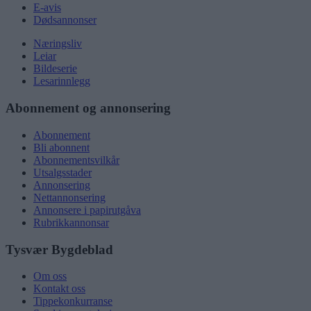
E-avis
Dødsannonser
Næringsliv
Leiar
Bildeserie
Lesarinnlegg
Abonnement og annonsering
Abonnement
Bli abonnent
Abonnementsvilkår
Utsalgsstader
Annonsering
Nettannonsering
Annonsere i papirutgåva
Rubrikkannonsar
Tysvær Bygdeblad
Om oss
Kontakt oss
Tippekonkurranse