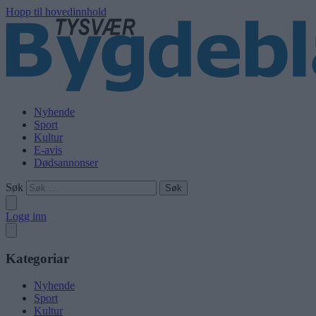
Hopp til hovedinnhold
Nyhende
Sport
Kultur
E-avis
Dødsannonser
Søk
Logg inn
Kategoriar
Nyhende
Sport
Kultur