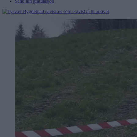
Send inn gratulasjon
Les som e-avis
Gå til arkivet