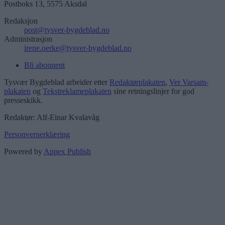
Postboks 13, 5575 Aksdal
Redaksjon
post@tysver-bygdeblad.no
Administrasjon
irene.oerke@tysver-bygdeblad.no
Bli abonnent
Tysvær Bygdeblad arbeider etter
Redaktørplakaten
,
Ver Varsam-
plakaten
og
Tekstreklameplakaten
sine retningslinjer for god
presseskikk.
Redaktør: Alf-Einar Kvalavåg
Personvernerklæring
Powered by
Appex Publish