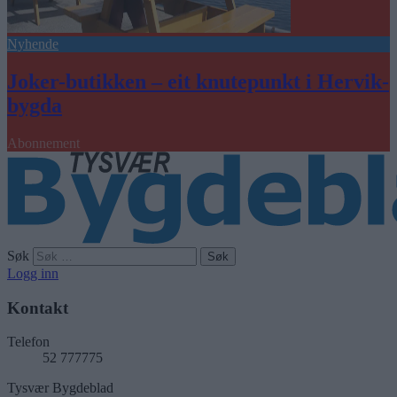
Nyhende
Joker-butikken – eit knutepunkt i Hervik-
bygda
Abonnement
Søk
Logg inn
Kontakt
Telefon
52 777775
Tysvær Bygdeblad