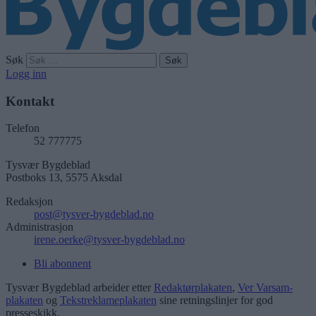
Søk
Logg inn
Kontakt
Telefon
52 777775
Tysvær Bygdeblad
Postboks 13, 5575 Aksdal
Redaksjon
post@tysver-bygdeblad.no
Administrasjon
irene.oerke@tysver-bygdeblad.no
Bli abonnent
Tysvær Bygdeblad arbeider etter
Redaktørplakaten
,
Ver Varsam-
plakaten
og
Tekstreklameplakaten
sine retningslinjer for god
presseskikk.