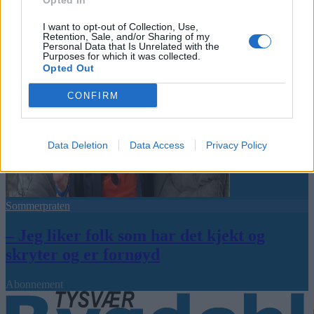
Opted In
I want to opt-out of Collection, Use,
Retention, Sale, and/or Sharing of my
Personal Data that Is Unrelated with the
Purposes for which it was collected.
Opted Out
CONFIRM
Data Deletion
Data Access
Privacy Policy
Sommerpraten
– Jeg liker folk som har det kjekt og
skryter og er fornøyd
Abonnement