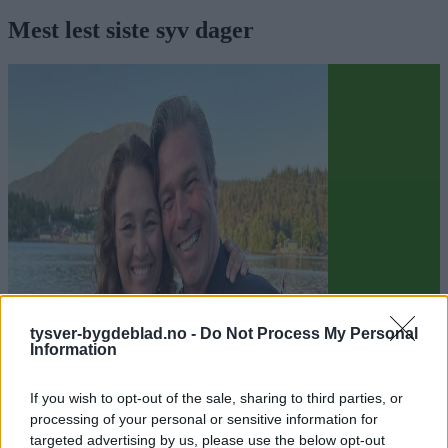
Mest lest siste syv dager
tysver-bygdeblad.no -
Do Not Process My Personal
Information
Sommerpraten
If you wish to opt-out of the sale, sharing to third parties, or
– Finner roen på hytta
processing of your personal or sensitive information for
targeted advertising by us, please use the below opt-out