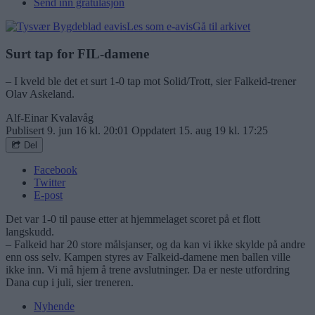
Send inn gratulasjon
Les som e-avis
Gå til arkivet
Surt tap for FIL-damene
– I kveld ble det et surt 1-0 tap mot Solid/Trott, sier Falkeid-trener
Olav Askeland.
Alf-Einar Kvalavåg
Publisert
9. jun 16 kl. 20:01
Oppdatert
15. aug 19 kl. 17:25
Del
Facebook
Twitter
E-post
Det var 1-0 til pause etter at hjemmelaget scoret på et flott
langskudd.
– Falkeid har 20 store målsjanser, og da kan vi ikke skylde på andre
enn oss selv. Kampen styres av Falkeid-damene men ballen ville
ikke inn. Vi må hjem å trene avslutninger. Da er neste utfordring
Dana cup i juli, sier treneren.
Nyhende