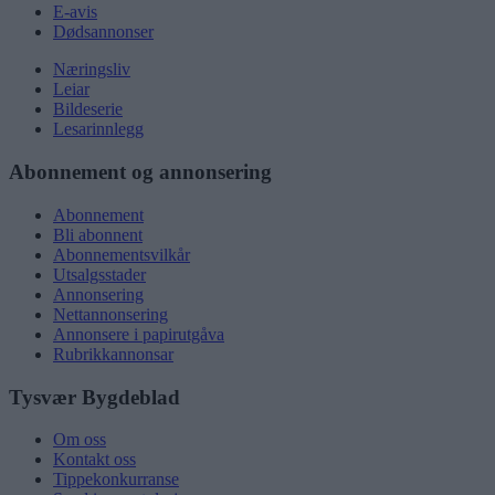
E-avis
Dødsannonser
Næringsliv
Leiar
Bildeserie
Lesarinnlegg
Abonnement og annonsering
Abonnement
Bli abonnent
Abonnementsvilkår
Utsalgsstader
Annonsering
Nettannonsering
Annonsere i papirutgåva
Rubrikkannonsar
Tysvær Bygdeblad
Om oss
Kontakt oss
Tippekonkurranse