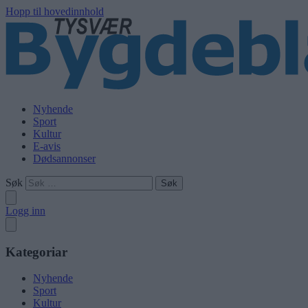
Hopp til hovedinnhold
Nyhende
Sport
Kultur
E-avis
Dødsannonser
Søk
Logg inn
Kategoriar
Nyhende
Sport
Kultur