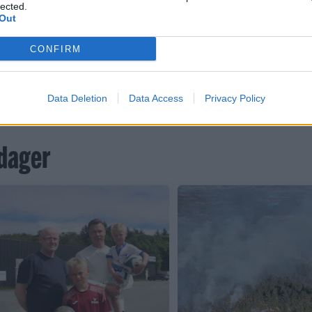
lected.
Out
g Jardar Moe mangler i dag.
CONFIRM
Data Deletion
Data Access
Privacy Policy
 dager