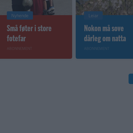
Nyhende
Leiar
Små føter i store
Nokon må sove
fotefar
dårleg om natta
ABONNEMENT
ABONNEMENT
S