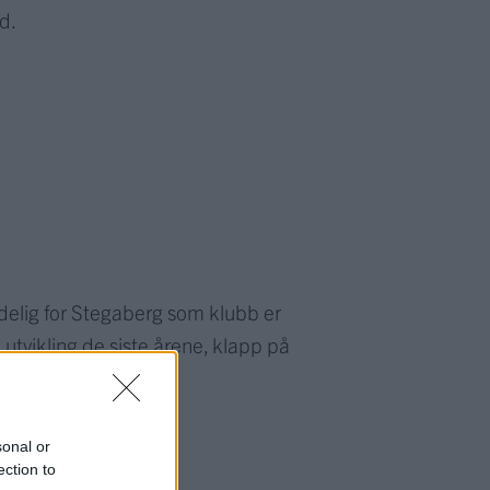
d.
ledelig for Stegaberg som klubb er
 utvikling de siste årene, klapp på
sonal or
ection to