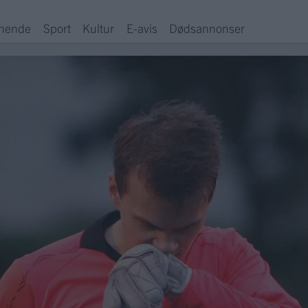
hende
Sport
Kultur
E-avis
Dødsannonser