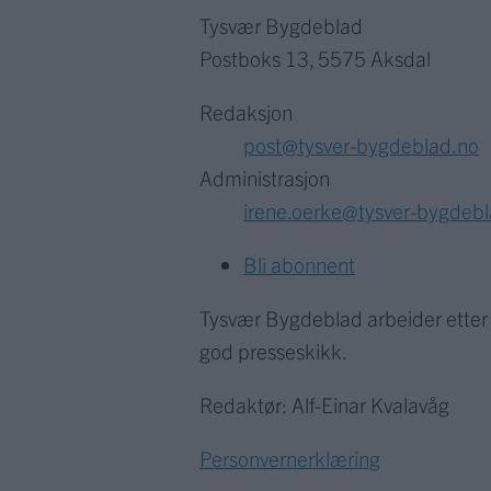
Tysvær Bygdeblad
Postboks 13, 5575 Aksdal
Redaksjon
post@tysver-bygdeblad.no
Administrasjon
irene.oerke@tysver-bygdeb
Bli abonnent
Tysvær Bygdeblad arbeider ette
god presseskikk.
Redaktør: Alf-Einar Kvalavåg
Personvernerklæring