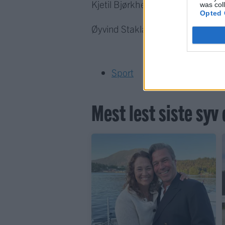
Kjetil Bjørkheim
was col
Opted 
Øyvind Stakland, Glenn Fjellet o
Sport
Mest lest siste syv