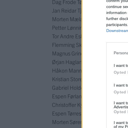
Dag Frode Tønnesen
confirm you
continue se
Jan Reidar Tjøsvold
information 
Morten Mæland
further disc
participants
Petter Lønning
Downstream 
Tor Andre Eskevik
Flemming Skare
Magnus Grindheim
Persona
Ørjan Hagland
I want t
Håkon Mannsåker
Opted 
Kristian Storesund
I want t
Gabriel Holden
Opted 
Espen Førland
I want 
Christoffer Kydland
Advertis
Opted 
Espen Tørresdal
Morten Sørensen
I want t
of my P