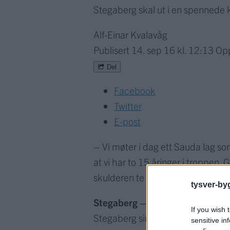
Stegaberg skal ut i en spennede
Alf-Einar Kvalavåg
Publisert
14. sep 16 kl. 12:13
Op
Del
Facebook
Twitter
E-post
– Vi møter i dag ett Sauda lag som
at vi har to 15 åringer i troppen,
skulderen te deres trenere/lagled
tysver-by
Stegaberg – Sauda, Frakkagjerd
If you wish 
Stegaberg sin tropp:
sensitive in