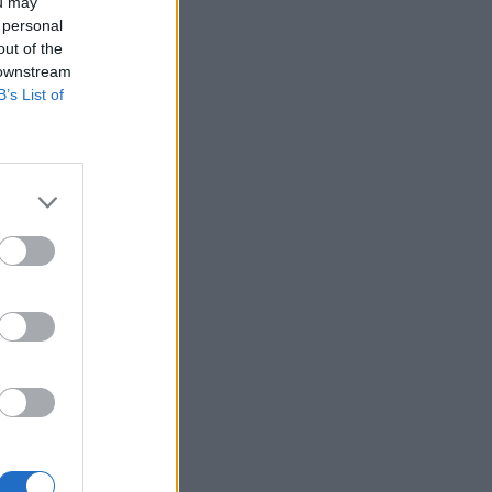
ou may
 personal
out of the
 downstream
B’s List of