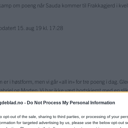
 kamp om poeng når Sauda kommer til Frakkagjerd i kvel
pdatert
15. aug 19 kl. 17:28
 er i høstform, men vi går «all in» for tre poeng i dag. G
 Gabriel og Morten. Vi har ikke vært bortskjemt med en slik
ere, sier trener Dag Frode Tønnesen.
gdeblad.no -
Do Not Process My Personal Information
 kl 19.00
to opt-out of the sale, sharing to third parties, or processing of your per
formation for targeted advertising by us, please use the below opt-out s