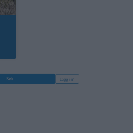
øk
Logg inn