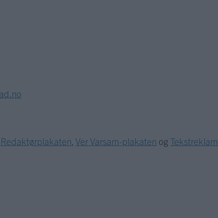
lad.no
r
Redaktørplakaten
,
Ver Varsam-plakaten
og
Tekstrekla