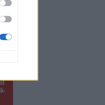
eit
ik-