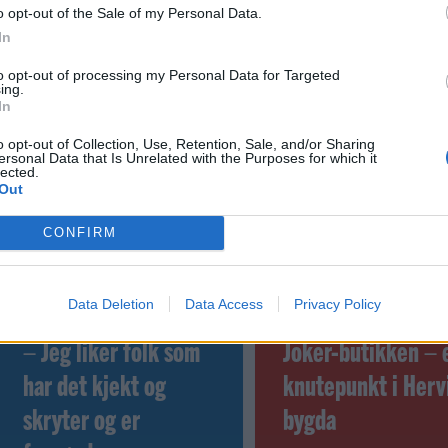
 dager
o opt-out of the Sale of my Personal Data.
In
to opt-out of processing my Personal Data for Targeted
ing.
In
o opt-out of Collection, Use, Retention, Sale, and/or Sharing
ersonal Data that Is Unrelated with the Purposes for which it
lected.
Out
CONFIRM
Data Deletion
Data Access
Privacy Policy
Sommerpraten
Nyhende
– Jeg liker folk som
Joker-butikken – 
har det kjekt og
knutepunkt i Herv
skryter og er
bygda