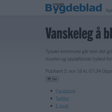
Ny
Vanskeleg å bl
Tysvær kommune går som det grin om
munter og oppløftande hyllest for
Publisert
3. nov 16 kl. 07:34
Oppd
Del
Facebook
Twitter
E-post