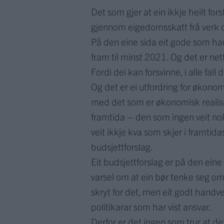
Det som gjer at ein ikkje heilt for
gjennom eigedomsskatt frå verk 
På den eine sida eit gode som har l
fram til minst 2021. Og det er net
Fordi dei kan forsvinne, i alle fall 
Og det er ei utfordring for økonom
med det som er økonomisk realisme
framtida – den som ingen veit noko 
veit ikkje kva som skjer i framtidas
budsjettforslag.
Eit budsjettforslag er på den eine
varsel om at ein bør tenke seg om.
skryt for det, men eit godt handve
politikarar som har vist ansvar.
Derfor er det ingen som trur at de