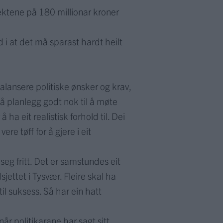
ntektene på 180 millionar kroner
d i at det må sparast hardt heilt
alansere politiske ønsker og krav,
nå planlegg godt nok til å møte
ha eit realistisk forhold til. Dei
re tøff for å gjere i eit
seg fritt. Det er samstundes eit
jettet i Tysvær. Fleire skal ha
il suksess. Så har ein hatt
år politikarane har sagt sitt.