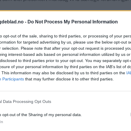
konomisk trend som nå har vore i eit par år. Det betyr at d
gdeblad.no -
Do Not Process My Personal Information
tt dårlegare tilbod framleis vil få det. Det betyr også at d
rammer ikkje får det. Pengebruk i ein kommune vil aldri v
to opt-out of the sale, sharing to third parties, or processing of your per
me dei svakaste mest. Slik har det alltid vore, og slik vil det 
formation for targeted advertising by us, please use the below opt-out s
r selection. Please note that after your opt-out request is processed y
kott og sparing til M+ i karakterboka. Dei har meir enn no
eing interest-based ads based on personal information utilized by us or
disclosed to third parties prior to your opt-out. You may separately opt-
losure of your personal information by third parties on the IAB’s list of
.
. This information may also be disclosed by us to third parties on the
IA
Participants
that may further disclose it to other third parties.
l Data Processing Opt Outs
o opt-out of the Sharing of my personal data.
In