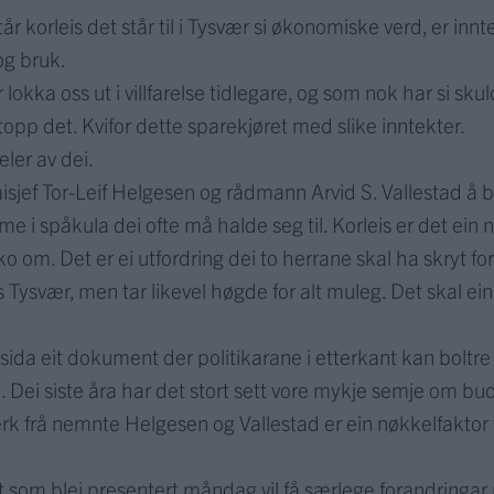
står korleis det står til i Tysvær si økonomiske verd, er in
og bruk.
okka oss ut i villfarelse tidlegare, og som nok har si skul
topp det. Kvifor dette sparekjøret med slike inntekter.
deler av dei.
isjef Tor-Leif Helgesen og rådmann Arvid S. Vallestad å b
 i spåkula dei ofte må halde seg til. Korleis er det ein 
om. Det er ei utfordring dei to herrane skal ha skryt for å 
 Tysvær, men tar likevel høgde for alt muleg. Det skal ein ve
 sida eit dokument der politikarane i etterkant kan boltre 
 Dei siste åra har det stort sett vore mykje semje om buds
rk frå nemnte Helgesen og Vallestad er ein nøkkelfaktor t
t som blei presentert måndag vil få særlege forandringar n