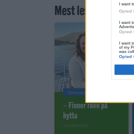
Mest lest siste syv
I want t
Opted 
I want 
Advertis
Opted 
I want t
of my P
was col
Opted 
Sommerpraten
– Finner roen på
hytta
ABONNEMENT