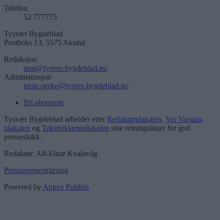
Telefon
52 777775
Tysvær Bygdeblad
Postboks 13, 5575 Aksdal
Redaksjon
post@tysver-bygdeblad.no
Administrasjon
irene.oerke@tysver-bygdeblad.no
Bli abonnent
Tysvær Bygdeblad arbeider etter
Redaktørplakaten
,
Ver Varsam-
plakaten
og
Tekstreklameplakaten
sine retningslinjer for god
presseskikk.
Redaktør: Alf-Einar Kvalavåg
Personvernerklæring
Powered by
Appex Publish