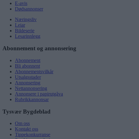
E-avis
Dødsannonser
Næringsliv
Leiar
Bildeserie
Lesarinnlegg
Abonnement og annonsering
Abonnement
Bli abonnent
Abonnementsvilkår
Utsalgsstader
Annonsering
Nettannonsering
Annonsere i papirutgåva
Rubrikkannonsar
Tysvær Bygdeblad
Om oss
Kontakt oss
Tippekonkurranse