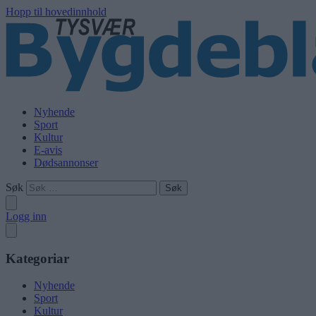
Hopp til hovedinnhold
Nyhende
Sport
Kultur
E-avis
Dødsannonser
Søk
Logg inn
Kategoriar
Nyhende
Sport
Kultur