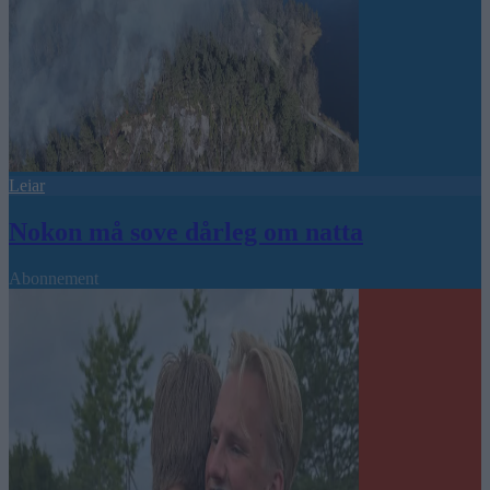
Leiar
Nokon må sove dårleg om natta
Abonnement