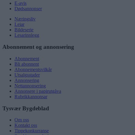
E-avis
Dødsannonser
Næringsliv
Leiar
Bildeserie
Lesarinnlegg
Abonnement og annonsering
Abonnement
Bli abonnent
Abonnementsvilkår
Utsalgsstader
Annonsering
Nettannonsering
Annonsere i papirutgåva
Rubrikkannonsar
Tysvær Bygdeblad
Om oss
Kontakt oss
Tippekonkurranse