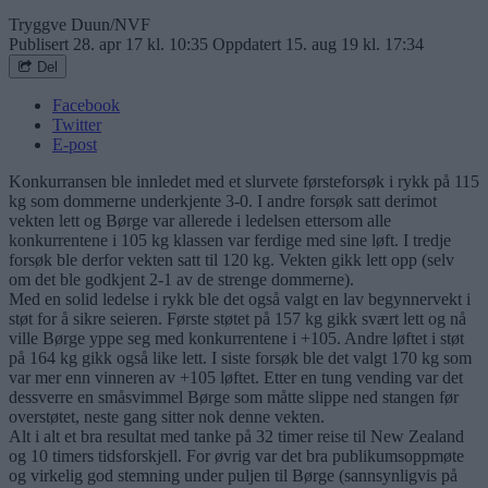
Tryggve Duun/NVF
Publisert
28. apr 17 kl. 10:35
Oppdatert
15. aug 19 kl. 17:34
Del
Facebook
Twitter
E-post
Konkurransen ble innledet med et slurvete førsteforsøk i rykk på 115
kg som dommerne underkjente 3-0. I andre forsøk satt derimot
vekten lett og Børge var allerede i ledelsen ettersom alle
konkurrentene i 105 kg klassen var ferdige med sine løft. I tredje
forsøk ble derfor vekten satt til 120 kg. Vekten gikk lett opp (selv
om det ble godkjent 2-1 av de strenge dommerne).
Med en solid ledelse i rykk ble det også valgt en lav begynnervekt i
støt for å sikre seieren. Første støtet på 157 kg gikk svært lett og nå
ville Børge yppe seg med konkurrentene i +105. Andre løftet i støt
på 164 kg gikk også like lett. I siste forsøk ble det valgt 170 kg som
var mer enn vinneren av +105 løftet. Etter en tung vending var det
dessverre en småsvimmel Børge som måtte slippe ned stangen før
overstøtet, neste gang sitter nok denne vekten.
Alt i alt et bra resultat med tanke på 32 timer reise til New Zealand
og 10 timers tidsforskjell. For øvrig var det bra publikumsoppmøte
og virkelig god stemning under puljen til Børge (sannsynligvis på