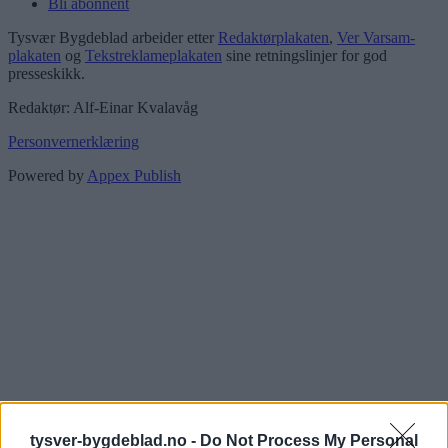
Bli abonnent
Tysvær Bygdeblad arbeider etter
Redaktørplakaten
,
Ver Varsam-
plakaten
og
Tekstreklameplakaten
sine retningslinjer for god
presseskikk.
Redaktør: Alf-Einar Kvalavåg
Personvernerklæring
Powered by
Appex Publish
tysver-bygdeblad.no -
Do Not Process My Personal