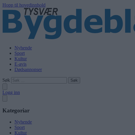
Hopp til hovedinnhold
Nyhende
Sport
Kultur
E-avis
Dødsannonser
Søk
Logg inn
Kategoriar
Nyhende
Sport
Kultur