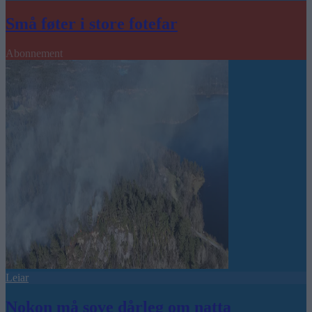
Små føter i store fotefar
Abonnement
Leiar
Nokon må sove dårleg om natta