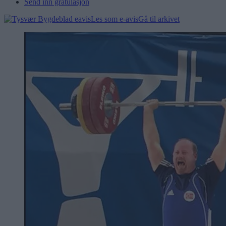
Send inn gratulasjon
Les som e-avis
Gå til arkivet