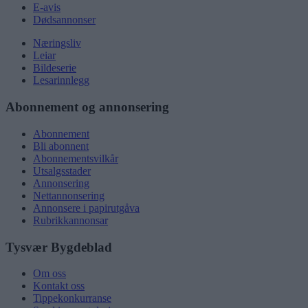
E-avis
Dødsannonser
Næringsliv
Leiar
Bildeserie
Lesarinnlegg
Abonnement og annonsering
Abonnement
Bli abonnent
Abonnementsvilkår
Utsalgsstader
Annonsering
Nettannonsering
Annonsere i papirutgåva
Rubrikkannonsar
Tysvær Bygdeblad
Om oss
Kontakt oss
Tippekonkurranse