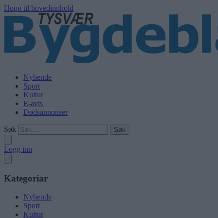
Hopp til hovedinnhold
Nyhende
Sport
Kultur
E-avis
Dødsannonser
Søk
Logg inn
Kategoriar
Nyhende
Sport
Kultur