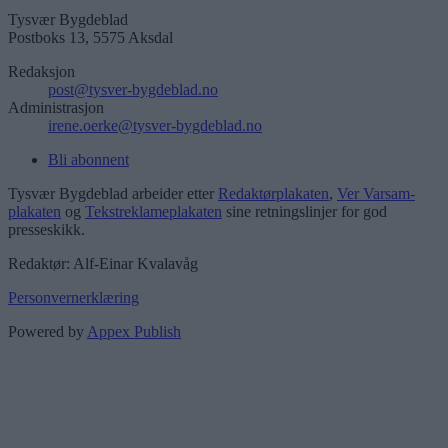
Tysvær Bygdeblad
Postboks 13, 5575 Aksdal
Redaksjon
post@tysver-bygdeblad.no
Administrasjon
irene.oerke@tysver-bygdeblad.no
Bli abonnent
Tysvær Bygdeblad arbeider etter
Redaktørplakaten
,
Ver Varsam-
plakaten
og
Tekstreklameplakaten
sine retningslinjer for god
presseskikk.
Redaktør: Alf-Einar Kvalavåg
Personvernerklæring
Powered by
Appex Publish