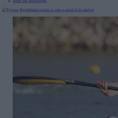
Send inn gratulasjon
Les som e-avis
Gå til arkivet