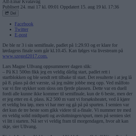
Alf-Einar Kvalavåg
Publisert
24. mai 17 kl. 09:01
Oppdatert
15. aug 19 kl. 17:36
Del
Facebook
Twitter
E-post
De ble nr 3 i sin semifinale, padlet på 1:29.93 og er klare for
lørdagens finale som går kl.10.45. Kan følges via livestream på
www.szeged2017.com.
Lars Magne Ullvang oppsummerer dagen slik:
– På K1 500m fikk jeg en veldig dårlig start, padlet rett i
startblokken og ble sendt rett tilbake til start. Det resulterte i at jeg lå
på 8. plass på det værste, så jeg måtte jobbe meg opp. Ved målfoto
var vi fire stykker som sloss om fjerde plassen. Dette var en duell
fordi alle kunne ikke kommer til semifinale, kun de 6 beste, men der
er jeg etter en 4. plass. K2 500 m vant vi forsøksheatet, ved å kjøre
et veldig bra løp, men vi har mer og gå på på spurten. I semien var
det kun de tre beste som gikk videre til a-finale. Vi nummer tre med
en veldig solid midtparti og avsluttningen/spurt, men på semien slet
vi litt i starten. Nå ser vi veldig fram til morgendagen, hvor alt kan
skje, sier Ullvang.