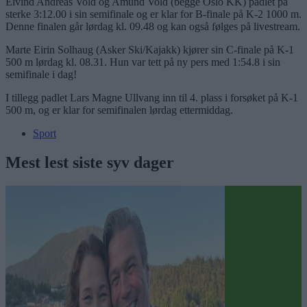
Eivind Andreas Vold og Amund Vold (begge Oslo KK) padlet på
sterke 3:12.00 i sin semifinale og er klar for B-finale på K-2 1000 m.
Denne finalen går lørdag kl. 09.48 og kan også følges på livestream.
Marte Eirin Solhaug (Asker Ski/Kajakk) kjører sin C-finale på K-1
500 m lørdag kl. 08.31. Hun var tett på ny pers med 1:54.8 i sin
semifinale i dag!
I tillegg padlet Lars Magne Ullvang inn til 4. plass i forsøket på K-1
500 m, og er klar for semifinalen lørdag ettermiddag.
Sport
Mest lest siste syv dager