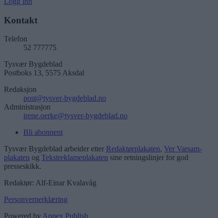
Logg inn
Kontakt
Telefon
52 777775
Tysvær Bygdeblad
Postboks 13, 5575 Aksdal
Redaksjon
post@tysver-bygdeblad.no
Administrasjon
irene.oerke@tysver-bygdeblad.no
Bli abonnent
Tysvær Bygdeblad arbeider etter
Redaktørplakaten
,
Ver Varsam-
plakaten
og
Tekstreklameplakaten
sine retningslinjer for god
presseskikk.
Redaktør: Alf-Einar Kvalavåg
Personvernerklæring
Powered by
Appex Publish