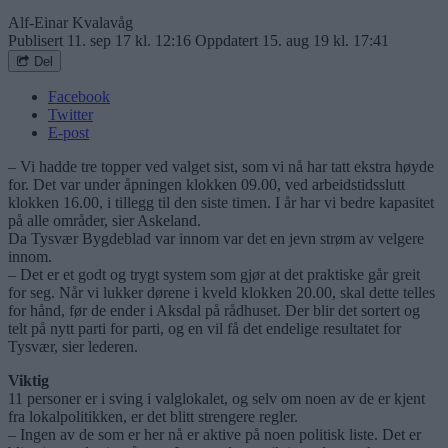
Alf-Einar Kvalavåg
Publisert
11. sep 17 kl. 12:16
Oppdatert
15. aug 19 kl. 17:41
Del
Facebook
Twitter
E-post
– Vi hadde tre topper ved valget sist, som vi nå har tatt ekstra høyde
for. Det var under åpningen klokken 09.00, ved arbeidstidsslutt
klokken 16.00, i tillegg til den siste timen. I år har vi bedre kapasitet
på alle områder, sier Askeland.
Da Tysvær Bygdeblad var innom var det en jevn strøm av velgere
innom.
– Det er et godt og trygt system som gjør at det praktiske går greit
for seg. Når vi lukker dørene i kveld klokken 20.00, skal dette telles
for hånd, før de ender i Aksdal på rådhuset. Der blir det sortert og
telt på nytt parti for parti, og en vil få det endelige resultatet for
Tysvær, sier lederen.
Viktig
11 personer er i sving i valglokalet, og selv om noen av de er kjent
fra lokalpolitikken, er det blitt strengere regler.
– Ingen av de som er her nå er aktive på noen politisk liste. Det er