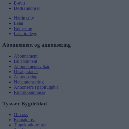
E-avis
Dødsannonser
Næringsliv
Leiar
Bildeserie
Lesarinnlegg
Abonnement og annonsering
Abonnement
Bli abonnent
Abonnementsvilkår
Utsalgsstader
Annonsering
Nettannonsering
Annonsere i papirutgåva
Rubrikkannonsar
Tysvær Bygdeblad
Om oss
Kontakt oss
Tippekonkurranse