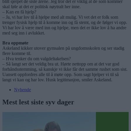
blitt sjerpet de siste årene. Jeg tror det er viktig at de som kommer
skal føle at det er politisk nøytralt her inne.
– Kan en få hjelp?
– Ja, vi har lov til å hjelpe med alt mulig. Vi vet det er folk som
trenger fysisk hjelp til å komme inn og få stemt, og de følger vi opp.
Vi har lov å være med inn og hjelpe, men det er ikke lov å ha andre
med seg inn i avlukket.
Bra oppmøte
Askeland kikker utover gymsalen på ungdomsskolen og ser stadig
flere komme til.
– Hva tenker du om valgdeltakelsen?
– Så langt ser det veldig bra ut. Hørte nettopp om at det var god
forhåndsstemming, så kanskje vi ikke får det samme rushet som sist.
Uansett oppfordres alle til å møte opp. Som sagt hjelper vi til så
langt vi kan og har lov. Husk legitimasjon, smiler Askeland.
Nyhende
Mest lest siste syv dager