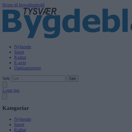
Hopp til hovedinnhold
Nyhende
Sport
Kultur
E-avis
Dødsannonser
Søk
Logg inn
Kategoriar
Nyhende
Sport
Kultur