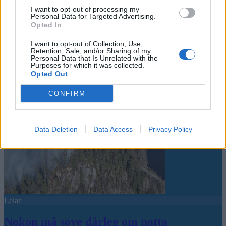
I want to opt-out of processing my
Små føter i store fotefar
Personal Data for Targeted Advertising.
Opted In
Abonnement
I want to opt-out of Collection, Use,
Retention, Sale, and/or Sharing of my
Personal Data that Is Unrelated with the
Purposes for which it was collected.
Opted Out
CONFIRM
Data Deletion
Data Access
Privacy Policy
Leiar
Nokon må sove dårleg om natta