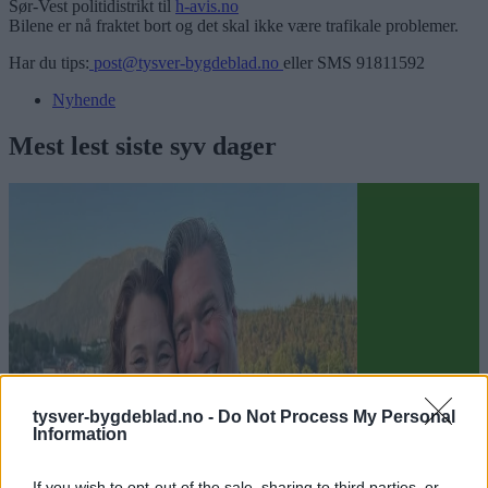
Sør-Vest politidistrikt til
h-avis.no
Bilene er nå fraktet bort og det skal ikke være trafikale problemer.
Har du tips:
post@tysver-bygdeblad.no
eller SMS 91811592
Nyhende
Mest lest siste syv dager
tysver-bygdeblad.no -
Do Not Process My Personal
Information
If you wish to opt-out of the sale, sharing to third parties, or