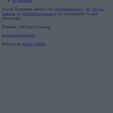
Bli abonnent
Tysvær Bygdeblad arbeider etter
Redaktørplakaten
,
Ver Varsam-
plakaten
og
Tekstreklameplakaten
sine retningslinjer for god
presseskikk.
Redaktør: Alf-Einar Kvalavåg
Personvernerklæring
Powered by
Appex Publish