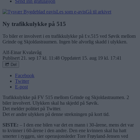
Send inn gratulasjon
Les som e-avis
Gå til arkivet
Ny trafikkulykke på 515
To biler er involvert i en trafikkulykke på f.v.515 ved Søvik mellom
Grinde og Skjoldastraumen. Ingen ble alvorlig skadd i ulykken.
Alf-Einar Kvalavåg
Publisert
21. sep 17 kl. 11:48
Oppdatert
15. aug 19 kl. 17:41
Del
Facebook
Twitter
E-post
Trafikkulykke på FV 515 mellom Grinde og Skjoldastraumen. 2
biler involvert. Ulykken skal ha skjedd på Søvik.
Det melder politiet på Twitter.
Det er andre ulykken på denne strekningen på kort tid.
SISTE:
– I den ene bilen var det en mann i 30-årene, mens det var
to kvinner i 60-årene i den andre. Den ene kvinnen skal ha hatt
smerter i ryggen, sier operasjonsleder Tore Frøyland-Jensen ved