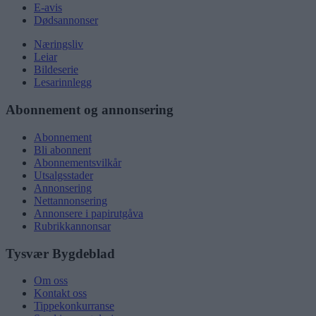
E-avis
Dødsannonser
Næringsliv
Leiar
Bildeserie
Lesarinnlegg
Abonnement og annonsering
Abonnement
Bli abonnent
Abonnementsvilkår
Utsalgsstader
Annonsering
Nettannonsering
Annonsere i papirutgåva
Rubrikkannonsar
Tysvær Bygdeblad
Om oss
Kontakt oss
Tippekonkurranse