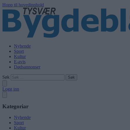
Hopp til hovedinnhold
Nyhende
Sport
Kultur
E-avis
Dødsannonser
Søk
Logg inn
Kategoriar
Nyhende
Sport
Kultur