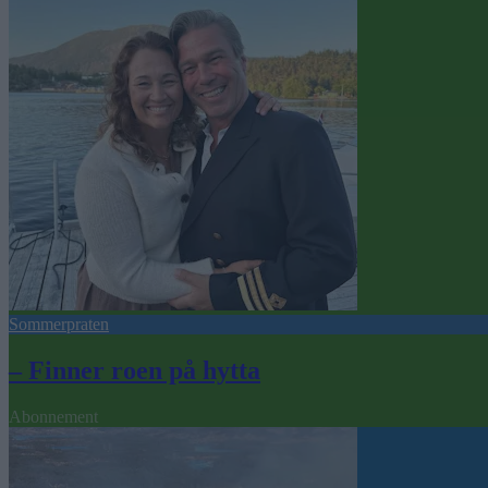
Sommerpraten
– Finner roen på hytta
Abonnement