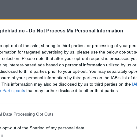
laget Riska var det Skjold-laget som imponerte tidligere tilbake i kjent 
 Daniel Aarås var svært nære. Det var også gjestene, men Håkon Bådsv
gdeblad.no -
Do Not Process My Personal Information
tter fikk han uttelling og sendte Riske opp i ledelsen og opp på 3. plass
to opt-out of the sale, sharing to third parties, or processing of your per
 et flott mål. Dette var den tredje scoringen på Tollak Emil, som var me
formation for targeted advertising by us, please use the below opt-out s
r selection. Please note that after your opt-out request is processed y
eing interest-based ads based on personal information utilized by us or
inne årets siste kamp. Marco Augusto Passera mistet ballen og dommeren l
disclosed to third parties prior to your opt-out. You may separately opt-
tisk så lenge at Riska og Slettebø avsluttet sesongen med en scoring. Da
losure of your personal information by third parties on the IAB’s list of
iste kamp. Det som gledet mest var likevel at laget spilte fotballmessig 
. This information may also be disclosed by us to third parties on the
IA
Participants
that may further disclose it to other third parties.
g Årets spiller.
l Data Processing Opt Outs
o opt-out of the Sharing of my personal data.
In