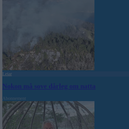
Leiar
Nokon må sove dårleg om natta
Abonnement