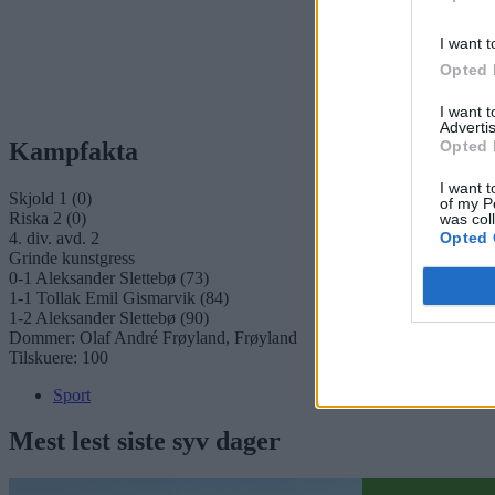
I want t
Opted 
I want 
Advertis
Opted 
Kampfakta
I want t
Skjold 1 (0)
of my P
Riska 2 (0)
was col
Opted 
4. div. avd. 2
Grinde kunstgress
0-1 Aleksander Slettebø (73)
1-1 Tollak Emil Gismarvik (84)
1-2 Aleksander Slettebø (90)
Dommer: Olaf André Frøyland, Frøyland
Tilskuere: 100
Sport
Mest lest siste syv dager