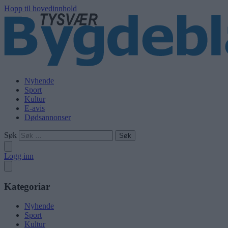
Hopp til hovedinnhold
Nyhende
Sport
Kultur
E-avis
Dødsannonser
Søk
Logg inn
Kategoriar
Nyhende
Sport
Kultur