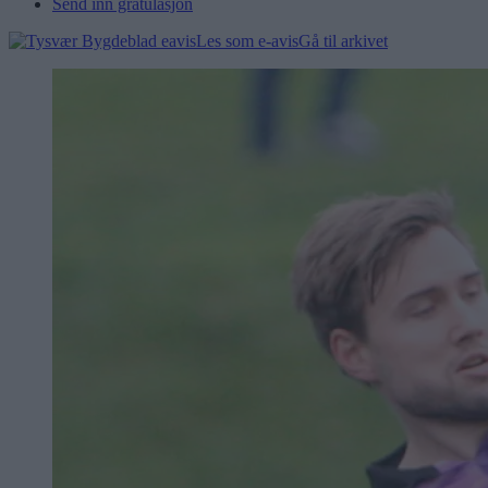
Send inn gratulasjon
Les som e-avis
Gå til arkivet