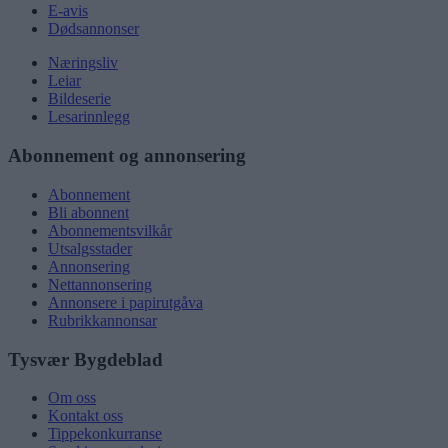
E-avis
Dødsannonser
Næringsliv
Leiar
Bildeserie
Lesarinnlegg
Abonnement og annonsering
Abonnement
Bli abonnent
Abonnementsvilkår
Utsalgsstader
Annonsering
Nettannonsering
Annonsere i papirutgåva
Rubrikkannonsar
Tysvær Bygdeblad
Om oss
Kontakt oss
Tippekonkurranse