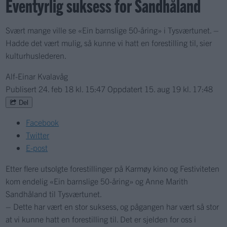
Eventyrlig suksess for Sandhåland
Svært mange ville se «Ein barnslige 50-åring» i Tysværtunet. –
Hadde det vært mulig, så kunne vi hatt en forestilling til, sier
kulturhuslederen.
Alf-Einar Kvalavåg
Publisert
24. feb 18 kl. 15:47
Oppdatert
15. aug 19 kl. 17:48
Del
Facebook
Twitter
E-post
Etter flere utsolgte forestillinger på Karmøy kino og Festiviteten
kom endelig «Ein barnslige 50-åring» og Anne Marith
Sandhåland til Tysværtunet.
– Dette har vært en stor suksess, og pågangen har vært så stor
at vi kunne hatt en forestilling til. Det er sjelden for oss i