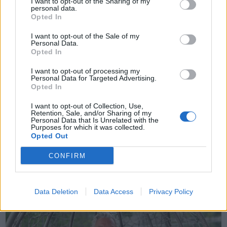
I want to opt-out of the Sharing of my
personal data.
ABONNEMENT
Opted In
I want to opt-out of the Sale of my
Personal Data.
Opted In
I want to opt-out of processing my
Personal Data for Targeted Advertising.
Opted In
I want to opt-out of Collection, Use,
Retention, Sale, and/or Sharing of my
Personal Data that Is Unrelated with the
Purposes for which it was collected.
Leiar
Opted Out
Nokon må sove dårleg om natta
CONFIRM
ABONNEMENT
Data Deletion
Data Access
Privacy Policy