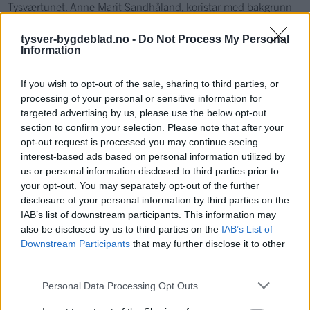
Tysværtunet. Anne Marit Sandhåland, koristar med bakgrunn
frå Voice of Joy og Leiv Finne på tangentar serverte godbiter på
tysver-bygdeblad.no -
Do Not Process My Personal
rekke og rad for nesten 800 publikummere i Aksdal.
Information
If you wish to opt-out of the sale, sharing to third parties, or
Kultur
processing of your personal or sensitive information for
targeted advertising by us, please use the below opt-out
section to confirm your selection. Please note that after your
Mest lest siste syv dager
opt-out request is processed you may continue seeing
interest-based ads based on personal information utilized by
us or personal information disclosed to third parties prior to
your opt-out. You may separately opt-out of the further
disclosure of your personal information by third parties on the
IAB’s list of downstream participants. This information may
also be disclosed by us to third parties on the
IAB’s List of
Downstream Participants
that may further disclose it to other
third parties.
Sommerpraten
Personal Data Processing Opt Outs
– Finner roen på hytta