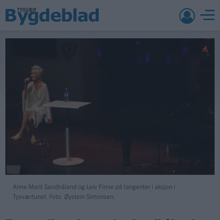
Anne Marit Sandhåland og Leiv Finne på tangenter i aksjon i
Tysværtunet. Foto: Øystein Simonsen.