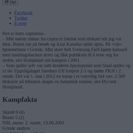
Del
Facebook
Twitter
E-post
Her er hans cupminne.
– Mitt største minne fra cupen er faktisk som tilskuer når jeg var
liten. Brann var på besøk og Azar Karadas spilte spiss. På «vår»
hjemmebane i Grinde. Min store helt Sveinung Fjell kjørte karusell
med landslagsbacken deres og fikk publikum til å reise seg fra
stolen, sier Hompland om kampen i 2001.
– Som spiller selv var mitt desiderte høydepunkt som Staal-spiller og
vi slo Tippeligalaget Sandnes Ulf fortjent 2-1 og møtte FKH i 2.
runde. Det var 1. mai i 2012 en kamp i et vanvittig fint vær. 2.500
tilskuere på tribunen skapte en fantastisk ramme, sier Øyvind
Hompland.
Kampfakta
Skjold 0 (0)
Brann 5 (2)
NM, menn: 2. runde, 13.06.2001
Grinde stadion