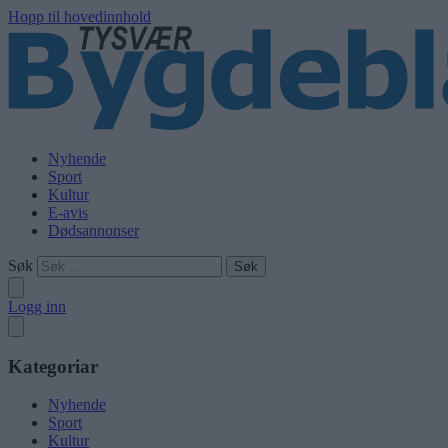
Hopp til hovedinnhold
Nyhende
Sport
Kultur
E-avis
Dødsannonser
Søk
Logg inn
Kategoriar
Nyhende
Sport
Kultur