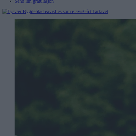
Send inn gratulasjon
Les som e-avis
Gå til arkivet