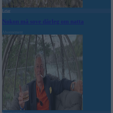
Leiar
Nokon må sove dårleg om natta
Abonnement