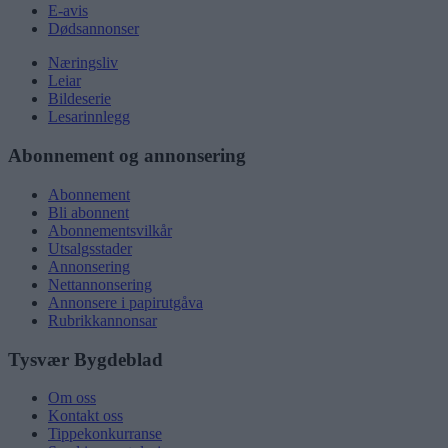
E-avis
Dødsannonser
Næringsliv
Leiar
Bildeserie
Lesarinnlegg
Abonnement og annonsering
Abonnement
Bli abonnent
Abonnementsvilkår
Utsalgsstader
Annonsering
Nettannonsering
Annonsere i papirutgåva
Rubrikkannonsar
Tysvær Bygdeblad
Om oss
Kontakt oss
Tippekonkurranse