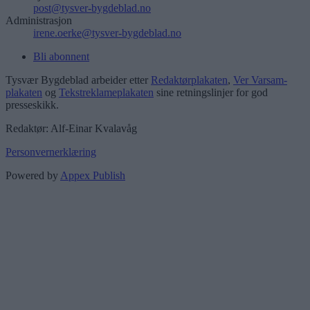
post@tysver-bygdeblad.no
Administrasjon
irene.oerke@tysver-bygdeblad.no
Bli abonnent
Tysvær Bygdeblad arbeider etter
Redaktørplakaten
,
Ver Varsam-
plakaten
og
Tekstreklameplakaten
sine retningslinjer for god
presseskikk.
Redaktør: Alf-Einar Kvalavåg
Personvernerklæring
Powered by
Appex Publish