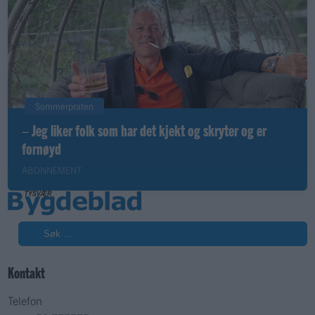
Sommerpraten
– Jeg liker folk som har det kjekt og skryter og er
fornøyd
ABONNEMENT
Søk
Kontakt
Telefon