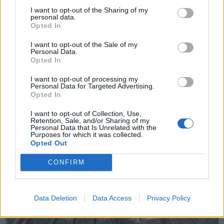
I want to opt-out of the Sharing of my
– Finner roen på hytta
personal data.
Opted In
ABONNEMENT
I want to opt-out of the Sale of my
Personal Data.
Opted In
I want to opt-out of processing my
Personal Data for Targeted Advertising.
Opted In
I want to opt-out of Collection, Use,
Retention, Sale, and/or Sharing of my
Personal Data that Is Unrelated with the
Purposes for which it was collected.
Opted Out
Leiar
CONFIRM
Nokon må sove dårleg om natta
ABONNEMENT
Data Deletion
Data Access
Privacy Policy