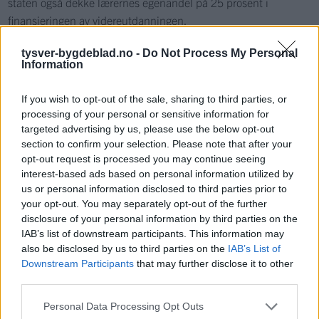
staten også dekke lærernes egenandel på 25 prosent i
finansieringen av videreutdanningen.
Årsmøte i Utdanningsforbundet Tysvær
tysver-bygdeblad.no -
Do Not Process My Personal
Information
21.03.2018
If you wish to opt-out of the sale, sharing to third parties, or
processing of your personal or sensitive information for
Lesarinnlegg
targeted advertising by us, please use the below opt-out
section to confirm your selection. Please note that after your
Mest lest siste syv dager
opt-out request is processed you may continue seeing
interest-based ads based on personal information utilized by
us or personal information disclosed to third parties prior to
your opt-out. You may separately opt-out of the further
disclosure of your personal information by third parties on the
IAB’s list of downstream participants. This information may
also be disclosed by us to third parties on the
IAB’s List of
Downstream Participants
that may further disclose it to other
third parties.
Personal Data Processing Opt Outs
Sommerpraten