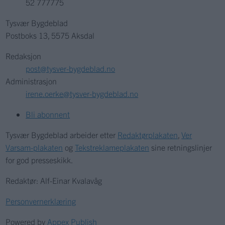
52 777775
Tysvær Bygdeblad
Postboks 13, 5575 Aksdal
Redaksjon
post@tysver-bygdeblad.no
Administrasjon
irene.oerke@tysver-bygdeblad.no
Bli abonnent
Tysvær Bygdeblad arbeider etter
Redaktørplakaten
,
Ver
Varsam-plakaten
og
Tekstreklameplakaten
sine retningslinjer
for god presseskikk.
Redaktør: Alf-Einar Kvalavåg
Personvernerklæring
Powered by
Appex Publish