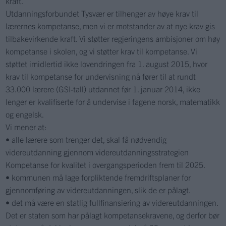
kraft.
Utdanningsforbundet Tysvær er tilhenger av høye krav til
lærernes kompetanse, men vi er motstander av at nye krav gis
tilbakevirkende kraft. Vi støtter regjeringens ambisjoner om høy
kompetanse i skolen, og vi støtter krav til kompetanse. Vi
støttet imidlertid ikke lovendringen fra 1. august 2015, hvor
krav til kompetanse for undervisning nå fører til at rundt
33.000 lærere (GSI-tall) utdannet før 1. januar 2014, ikke
lenger er kvalifiserte for å undervise i fagene norsk, matematikk
og engelsk.
Vi mener at:
• alle lærere som trenger det, skal få nødvendig
videreutdanning gjennom videreutdanningsstrategien
Kompetanse for kvalitet i overgangsperioden frem til 2025.
• kommunen må lage forpliktende fremdriftsplaner for
gjennomføring av videreutdanningen, slik de er pålagt.
• det må være en statlig fullfinansiering av videreutdanningen.
Det er staten som har pålagt kompetansekravene, og derfor bør