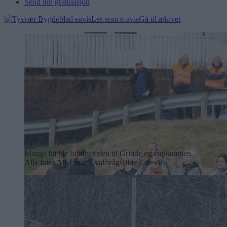
Send inn gratulasjon
Les som e-avis
Gå til arkivet
Mange hadde funnet veien til Grinde og cupkampen.
Alle foto: Alf-Einar Kvalavåg
Bilde 1 av 28