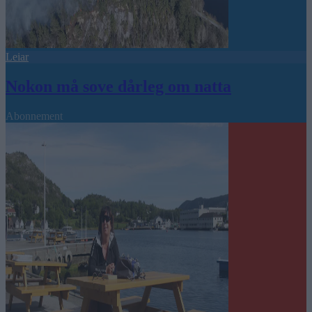
Leiar
Nokon må sove dårleg om natta
Abonnement