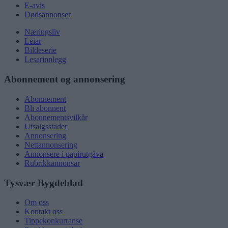
E-avis
Dødsannonser
Næringsliv
Leiar
Bildeserie
Lesarinnlegg
Abonnement og annonsering
Abonnement
Bli abonnent
Abonnementsvilkår
Utsalgsstader
Annonsering
Nettannonsering
Annonsere i papirutgåva
Rubrikkannonsar
Tysvær Bygdeblad
Om oss
Kontakt oss
Tippekonkurranse