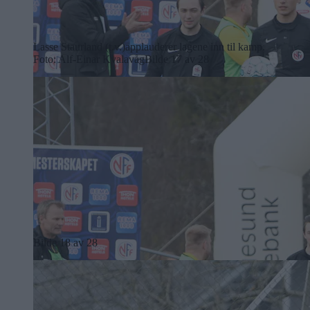
Lasse Staurland (t.v.)applauderer lagene inn til kamp.
Foto: Alf-Einar Kvalavåg
Bilde 17 av 28
Bilde 18 av 28