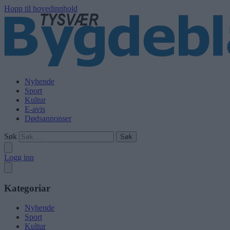
Hopp til hovedinnhold
Nyhende
Sport
Kultur
E-avis
Dødsannonser
Søk
Logg inn
Kategoriar
Nyhende
Sport
Kultur