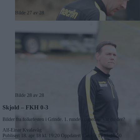
Bilde 27 av 28
Bilde 28 av 28
Skjold – FKH 0-3
Bilder fra folkefesten i Grinde. 1. runde i cupen. – Var du der?
Alf-Einar Kvalavåg
Publisert
18. apr 18 kl. 19:20
Oppdatert
15. aug 19 kl. 17:50