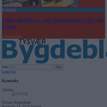
Nyhende
Joker-butikken – eit knutepunkt i Hervik-
bygda
Abonnement
Søk
Logg inn
Kontakt
Telefon
52 777775
Tysvær Bygdeblad
Postboks 13, 5575 Aksdal