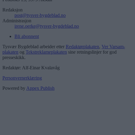
Redaksjon
post@tysver-bygdeblad.no
Administrasjon
irene.oerke@tysver-bygdeblad.no
Bli abonnent
Tysvær Bygdeblad arbeider etter
Redaktørplakaten
,
Ver Varsam-
plakaten
og
Tekstreklameplakaten
sine retningslinjer for god
presseskikk.
Redaktør: Alf-Einar Kvalavåg
Personvernerklæring
Powered by
Appex Publish