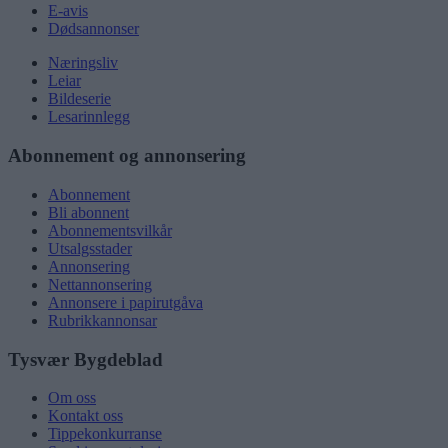
E-avis
Dødsannonser
Næringsliv
Leiar
Bildeserie
Lesarinnlegg
Abonnement og annonsering
Abonnement
Bli abonnent
Abonnementsvilkår
Utsalgsstader
Annonsering
Nettannonsering
Annonsere i papirutgåva
Rubrikkannonsar
Tysvær Bygdeblad
Om oss
Kontakt oss
Tippekonkurranse