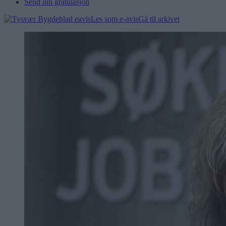
Send inn gratulasjon
Les som e-avis
Gå til arkivet