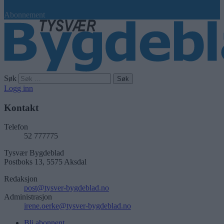
Abonnement
Søk
Logg inn
Kontakt
Telefon
52 777775
Tysvær Bygdeblad
Postboks 13, 5575 Aksdal
Redaksjon
post@tysver-bygdeblad.no
Administrasjon
irene.oerke@tysver-bygdeblad.no
Bli abonnent