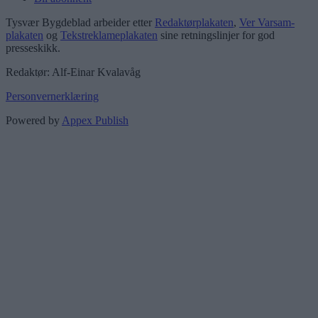
Tysvær Bygdeblad arbeider etter
Redaktørplakaten
,
Ver Varsam-
plakaten
og
Tekstreklameplakaten
sine retningslinjer for god
presseskikk.
Redaktør: Alf-Einar Kvalavåg
Personvernerklæring
Powered by
Appex Publish