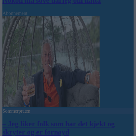
Nokon må sove dårleg om natta
Abonnement
Sommerpraten
– Jeg liker folk som har det kjekt og
skryter og er fornøyd