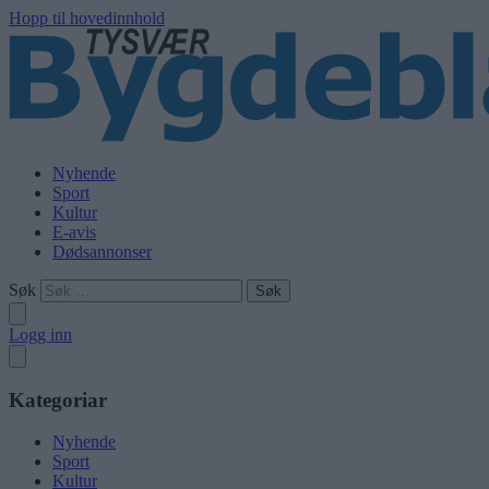
Hopp til hovedinnhold
Nyhende
Sport
Kultur
E-avis
Dødsannonser
Søk
Logg inn
Kategoriar
Nyhende
Sport
Kultur