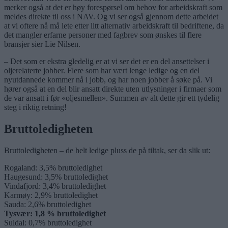
merker også at det er høy forespørsel om behov for arbeidskraft som
meldes direkte til oss i NAV. Og vi ser også gjennom dette arbeidet
at vi oftere nå må lete etter litt alternativ arbeidskraft til bedriftene, da
det mangler erfarne personer med fagbrev som ønskes til flere
bransjer sier Lie Nilsen.
– Det som er ekstra gledelig er at vi ser det er en del ansettelser i
oljerelaterte jobber. Flere som har vært lenge ledige og en del
nyutdannede kommer nå i jobb, og har noen jobber å søke på. Vi
hører også at en del blir ansatt direkte uten utlysninger i firmaer som
de var ansatt i før «oljesmellen». Summen av alt dette gir ett tydelig
steg i riktig retning!
Bruttoledigheten
Bruttoledigheten – de helt ledige pluss de på tiltak, ser da slik ut:
Rogaland: 3,5% bruttoledighet
Haugesund: 3,5% bruttoledighet
Vindafjord: 3,4% bruttoledighet
Karmøy: 2,9% bruttoledighet
Sauda: 2,6% bruttoledighet
Tysvær: 1,8 % bruttoledighet
Suldal: 0,7% bruttoledighet