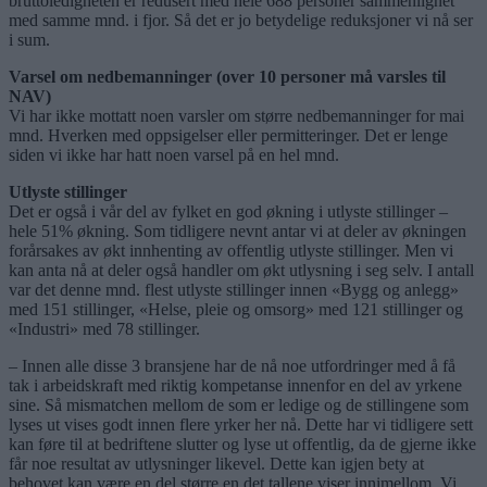
bruttoledigheten er redusert med hele 688 personer sammenlignet
med samme mnd. i fjor. Så det er jo betydelige reduksjoner vi nå ser
i sum.
Varsel om nedbemanninger (over 10 personer må varsles til
NAV)
Vi har ikke mottatt noen varsler om større nedbemanninger for mai
mnd. Hverken med oppsigelser eller permitteringer. Det er lenge
siden vi ikke har hatt noen varsel på en hel mnd.
Utlyste stillinger
Det er også i vår del av fylket en god økning i utlyste stillinger –
hele 51% økning. Som tidligere nevnt antar vi at deler av økningen
forårsakes av økt innhenting av offentlig utlyste stillinger. Men vi
kan anta nå at deler også handler om økt utlysning i seg selv. I antall
var det denne mnd. flest utlyste stillinger innen «Bygg og anlegg»
med 151 stillinger, «Helse, pleie og omsorg» med 121 stillinger og
«Industri» med 78 stillinger.
– Innen alle disse 3 bransjene har de nå noe utfordringer med å få
tak i arbeidskraft med riktig kompetanse innenfor en del av yrkene
sine. Så mismatchen mellom de som er ledige og de stillingene som
lyses ut vises godt innen flere yrker her nå. Dette har vi tidligere sett
kan føre til at bedriftene slutter og lyse ut offentlig, da de gjerne ikke
får noe resultat av utlysninger likevel. Dette kan igjen bety at
behovet kan være en del større en det tallene viser innimellom. Vi