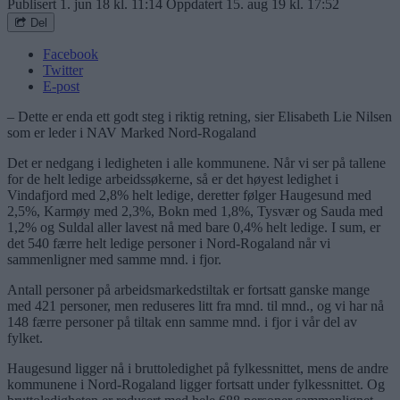
Publisert
1. jun 18 kl. 11:14
Oppdatert
15. aug 19 kl. 17:52
Del
Facebook
Twitter
E-post
– Dette er enda ett godt steg i riktig retning, sier Elisabeth Lie Nilsen
som er leder i NAV Marked Nord-Rogaland
Det er nedgang i ledigheten i alle kommunene. Når vi ser på tallene
for de helt ledige arbeidssøkerne, så er det høyest ledighet i
Vindafjord med 2,8% helt ledige, deretter følger Haugesund med
2,5%, Karmøy med 2,3%, Bokn med 1,8%, Tysvær og Sauda med
1,2% og Suldal aller lavest nå med bare 0,4% helt ledige. I sum, er
det 540 færre helt ledige personer i Nord-Rogaland når vi
sammenligner med samme mnd. i fjor.
Antall personer på arbeidsmarkedstiltak er fortsatt ganske mange
med 421 personer, men reduseres litt fra mnd. til mnd., og vi har nå
148 færre personer på tiltak enn samme mnd. i fjor i vår del av
fylket.
Haugesund ligger nå i bruttoledighet på fylkessnittet, mens de andre
kommunene i Nord-Rogaland ligger fortsatt under fylkessnittet. Og