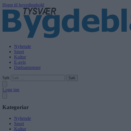
Hopp til hovedinnhold
Nyhende
Sport
Kultur
E-avis
Dødsannonser
Søk
Logg inn
Kategoriar
Nyhende
Sport
Kultur