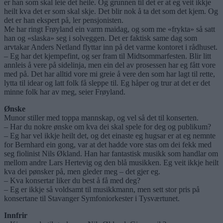
er han som skal leie det heile. Og grunnen til det er at eg veit ikkje
heilt kva det er som skal skje. Det blir nok å ta det som det kjem. Og
det er han ekspert på, ler pensjonisten.
Me har ringt Frøyland ein varm maidag, og som me «frykta» så satt
han og «slaska» seg i solveggen. Det er faktisk same dag som
arvtakar Anders Netland flyttar inn på det varme kontoret i rådhuset.
– Eg har det kjempefint, og ser fram til Midtsommarfesten. Blir litt
annleis å vere på sidelinja, men ein del av prosessen har eg fått vore
med på. Det har alltid vore mi greie å vere den som har lagt til rette,
lytta til idear og latt folk få sleppe til. Eg håper og trur at det er det
minne folk har av meg, seier Frøyland.
Ønske
Munor stiller med toppa mannskap, og vel så det til konserten.
– Har du nokre ønske om kva dei skal spele for deg og publikum?
– Eg har vel ikkje heilt det, og det einaste eg hugsar er at eg nemnte
for Bernhard ein gong, var at det hadde vore stas om dei fekk med
seg fiolinist Nils Økland. Han har fantastisk musikk som handlar om
mellom andre Lars Hertevig og den blå musikken. Eg veit ikkje heilt
kva dei pønsker på, men gleder meg – det gjer eg.
– Kva konsertar liker du best å få med deg?
– Eg er ikkje så voldsamt til musikkmann, men sett stor pris på
konsertane til Stavanger Symfoniorkester i Tysværtunet.
Innfrir