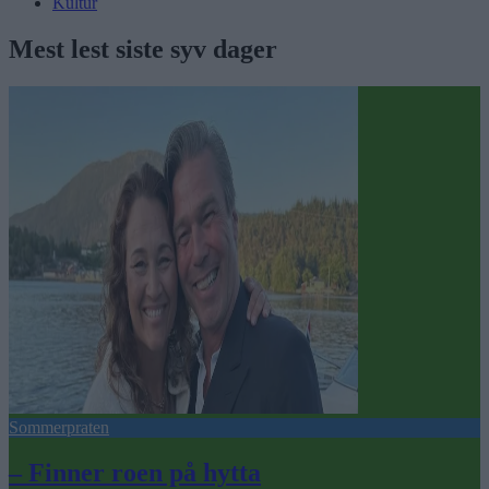
Kultur
Mest lest siste syv dager
Sommerpraten
– Finner roen på hytta