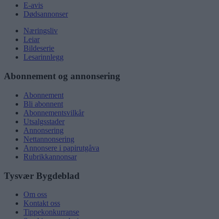
E-avis
Dødsannonser
Næringsliv
Leiar
Bildeserie
Lesarinnlegg
Abonnement og annonsering
Abonnement
Bli abonnent
Abonnementsvilkår
Utsalgsstader
Annonsering
Nettannonsering
Annonsere i papirutgåva
Rubrikkannonsar
Tysvær Bygdeblad
Om oss
Kontakt oss
Tippekonkurranse