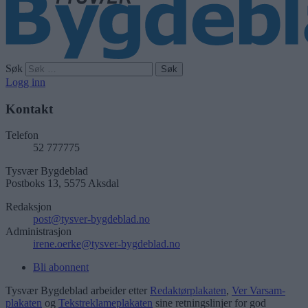
Søk
Logg inn
Kontakt
Telefon
52 777775
Tysvær Bygdeblad
Postboks 13, 5575 Aksdal
Redaksjon
post@tysver-bygdeblad.no
Administrasjon
irene.oerke@tysver-bygdeblad.no
Bli abonnent
Tysvær Bygdeblad arbeider etter
Redaktørplakaten
,
Ver Varsam-
plakaten
og
Tekstreklameplakaten
sine retningslinjer for god