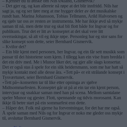
– Kjenner du til ønske om Nils Økland, Gismervik?
– Det gjer eg, og kan allereie nå røpe at det blir innfridd. Nils har
sagt ja, og eg ser føre meg at me bygger deler av det musikalske
rundt han. Marina Johansson, Tobias Tellmann, Arild Halvorsen og
eg sjølv tar oss av resten av instrumenta. Me har ikkje øvd så mykje
saman til nå, men dette trur eg skal bli flott både for Ingvar og for
publikum. Trur det er litt av konseptet at det skal vere litt
overraskingar, så alt vil eg ikkje røpe. Personleg har eg stor sans for
slike konsept som dette, seier Bernhard Gismervik.
– Kvifor det?
– Ein blir kjent med personen, her Ingvar, og ein får sett musikk som
passar til dei historiene som kjem. I tillegg kan ein vise fram bredda i
det ein driv med. Me i Munor liker det, og gjer alle slags konsertar.
Det er også stas å spele for ein slik heidersmann, som me har hatt så
mykje kontakt med alle desse åra. «Tett på» er eit strålande konsept i
Tysværtunet, seier Bernhard Gismervik.
«Tett på»-konserten tar til like etter opninga av sjølve
Midtsommarfesten. Konseptet går ut på at ein tar ein kjent person,
intervjuar og snakkar saman med han på scena. Mellom samtalane
speler Munor og gjester. Flott, spennande og tidvis morosamt. Kan
ikkje få betre start på ein sommarfest enn dette.
– Håper det. Folk må gjerne ha forventningar, for det har me også.
Å spele saman med Nils og for Ingvar er noko me gleder oss mykje
til, avsluttar Bernhard Gismervik.