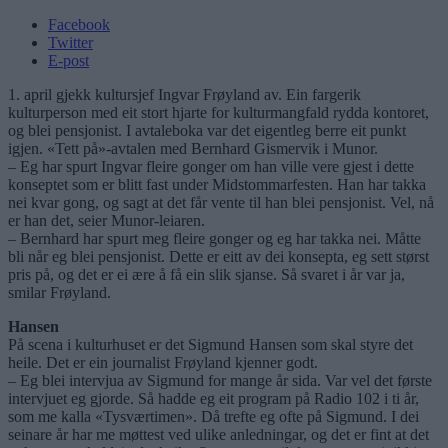
Facebook
Twitter
E-post
1. april gjekk kultursjef Ingvar Frøyland av. Ein fargerik
kulturperson med eit stort hjarte for kulturmangfald rydda kontoret,
og blei pensjonist. I avtaleboka var det eigentleg berre eit punkt
igjen. «Tett på»-avtalen med Bernhard Gismervik i Munor.
– Eg har spurt Ingvar fleire gonger om han ville vere gjest i dette
konseptet som er blitt fast under Midstommarfesten. Han har takka
nei kvar gong, og sagt at det får vente til han blei pensjonist. Vel, nå
er han det, seier Munor-leiaren.
– Bernhard har spurt meg fleire gonger og eg har takka nei. Måtte
bli når eg blei pensjonist. Dette er eitt av dei konsepta, eg sett størst
pris på, og det er ei ære å få ein slik sjanse. Så svaret i år var ja,
smilar Frøyland.
Hansen
På scena i kulturhuset er det Sigmund Hansen som skal styre det
heile. Det er ein journalist Frøyland kjenner godt.
– Eg blei intervjua av Sigmund for mange år sida. Var vel det første
intervjuet eg gjorde. Så hadde eg eit program på Radio 102 i ti år,
som me kalla «Tysværtimen». Då trefte eg ofte på Sigmund. I dei
seinare år har me møttest ved ulike anledningar, og det er fint at det