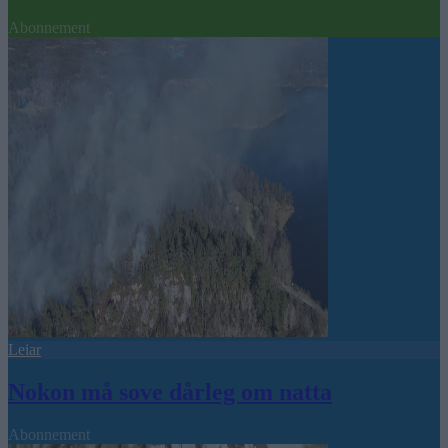
Abonnement
Leiar
Nokon må sove dårleg om natta
Abonnement