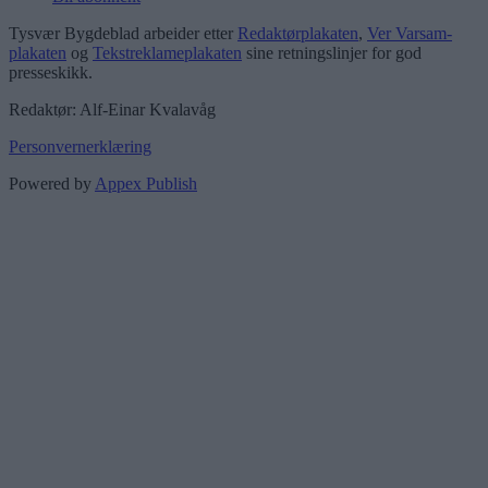
Tysvær Bygdeblad arbeider etter
Redaktørplakaten
,
Ver Varsam-
plakaten
og
Tekstreklameplakaten
sine retningslinjer for god
presseskikk.
Redaktør: Alf-Einar Kvalavåg
Personvernerklæring
Powered by
Appex Publish