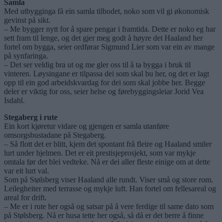
Samla
Med utbygginga få ein samla tilbodet, noko som vil gi økonomisk
gevinst på sikt.
– Me bygger nytt for å spare pengar i framtida. Dette er noko eg har
sett fram til lenge, og det gjer meg godt å høyre det Haaland her
fortel om bygga, seier ordførar Sigmund Lier som var ein av mange
på synfaringa.
– Det ser veldig bra ut og me gler oss til å ta bygga i bruk til
vinteren. Løysingane er tilpassa dei som skal bu her, og det er lagt
opp til ein god arbeidskvardag for dei som skal jobbe her. Begge
deler er viktig for oss, seier helse og førebyggingsleiar Jorid Vea
Isdahl.
Stegaberg i rute
Ein kort kjøretur vidare og gjengen er samla utanføre
omsorgsbustadane på Stegaberg.
– Så flott det er blitt, kjem det spontant frå fleire og Haaland smiler
lurt under hjelmen. Det er eit prestisjeprosjekt, som var mykje
omtala før det blei vedteke. Nå er dei aller fleste einige om at dette
var eit lurt val.
Som på Stølsberg viser Haaland alle rundt. Viser små og store rom.
Leilegheiter med terrasse og mykje luft. Han fortel om fellesareal og
areal for drift.
– Me er i rute her også og satsar på å vere ferdige til same dato som
på Stølsberg. Nå er husa tette her også, så då er det berre å finne