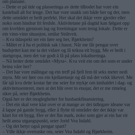
om planane.
– Dette er på tide og plasseringa av dette tilbodet har vore ein
kasteball alt for lenge. Det har vore snakk om både her og der, men
dette området er heilt perfekt. Her skal det ikkje vere gjerder eller
noko som hindrar fri ferdsle. Aktivitetane på dagtid kan følgast opp
om kvelden gjennom lag og foreiningar som treng lokale. Dette er
ein vinn-vinn situasjon, smilar Stråtveit.
– Kva tidaspekt ser ein føre seg her, Bjørkheim?
– Målet er å ha ei politisk sak i haust. Når me får pengar over
budsjettet kan me ta det vidare og få teikna eit bygg. Me er heilt i
startgropa, men det var godt å få på plass lokaliseringa.
– Nå heiter dette området «Myra». Kva veit ein om det som er under
beina våre her?
– Det har vore målingar og ein treff på fjell fem til seks meter nedi
myra. Me ser føre oss ein kjellaretasje og då må det vekk likevel. Me
får sjå kva dette kostar før me seier for mykje om innhaldet i dag- og
aktivitetssenteret, men at det blir over to etasjar, det er me rimeleg
sikre på, seier Bjørkheim.
Også her er det moglegheiter for husbankfinansiering.
– Det ein skal vere klar over er at mange av dei tidlegare ideane var
å lappe på gamle bygg, eller å flytte til områder der det ikkje var
klart for eit bygg. Her er det flat mark, noko som gjer at ein har eit
heilt anna utgangspunkt, seier Jorid Vea Isdahl.
– Og det betyr også pengar spart?
– Ville ikkje overraske oss, seier Vea Isdahl og Bjørkheim.