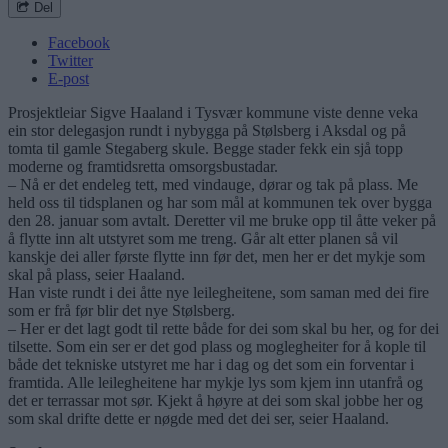
Del
Facebook
Twitter
E-post
Prosjektleiar Sigve Haaland i Tysvær kommune viste denne veka
ein stor delegasjon rundt i nybygga på Stølsberg i Aksdal og på
tomta til gamle Stegaberg skule. Begge stader fekk ein sjå topp
moderne og framtidsretta omsorgsbustadar.
– Nå er det endeleg tett, med vindauge, dørar og tak på plass. Me
held oss til tidsplanen og har som mål at kommunen tek over bygga
den 28. januar som avtalt. Deretter vil me bruke opp til åtte veker på
å flytte inn alt utstyret som me treng. Går alt etter planen så vil
kanskje dei aller første flytte inn før det, men her er det mykje som
skal på plass, seier Haaland.
Han viste rundt i dei åtte nye leilegheitene, som saman med dei fire
som er frå før blir det nye Stølsberg.
– Her er det lagt godt til rette både for dei som skal bu her, og for dei
tilsette. Som ein ser er det god plass og moglegheiter for å kople til
både det tekniske utstyret me har i dag og det som ein forventar i
framtida. Alle leilegheitene har mykje lys som kjem inn utanfrå og
det er terrassar mot sør. Kjekt å høyre at dei som skal jobbe her og
som skal drifte dette er nøgde med det dei ser, seier Haaland.