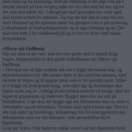
fram kaka og ha kranselag. Som på Stølsberg er det lagt vekt på å
utnytte arealet på best mogleg måte for dei som skal bu her, og for
dei som skal jobbe her. I tillegg har med gymsalen her, som også
skal kunne nyttast av naboane. Eg trur me har fått til noko bra her,
seier Haaland og får spontant støtte frå gjengen som er på synfaring.
Leilegheitene er husbankfinansierte og er laga i betong og tre. Dei
skal vere lette å ha vedlikehald på og er byd av fleire små lokale
leverandørar.
«Myra» på Fjellhaug
Når ein først er på «tur» kan det vere greitt med ei nyheit langs
vegen. Stoppestaden er den gamle fotballbanen på «Myra» på
Fjellhaug.
– Her skal me nå lage politisk sak om å legge det omtala dag- og
aktivitetssenteret her. Me meiner dette er den perfekte plassen, med
nærleik til Vepro og til dagens areal som er litt spreidd rundt. Målet
er å bygge eit funksjonelt bygg, som også lag og foreiningar skal
kunne nytte seg av. I tillegg til dei romma senteret vil trenge, skal der
lagast til grupperom og møterom. Bygget kjem her me står på
fotballbanen. I sør skal me bygge opp dei fellesareala som er, med ei
fotballøkke og ein leikeplass. Turstien skal også rustast opp. Det er i
alle fall målet og bestillinga. Innkjøringa blir frå nord gjennom den
leikeplassen som var der tidlegare, seier prosjektleiar Kjell
Bjørkheim.
Leiar på Vepro, Nils Stråtevit smilar som ei sol når Bjørheim fortel