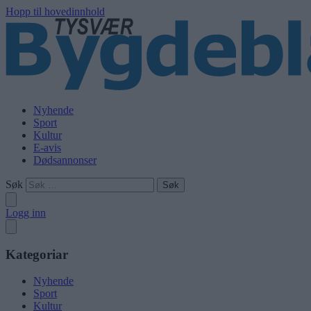
Hopp til hovedinnhold
Nyhende
Sport
Kultur
E-avis
Dødsannonser
Søk
Logg inn
Kategoriar
Nyhende
Sport
Kultur