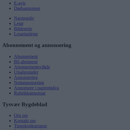
E-avis
Dødsannonser
Næringsliv
Leiar
Bildeserie
Lesarinnlegg
Abonnement og annonsering
Abonnement
Bli abonnent
Abonnementsvilkår
Utsalgsstader
Annonsering
Nettannonsering
Annonsere i papirutgåva
Rubrikkannonsar
Tysvær Bygdeblad
Om oss
Kontakt oss
Tippekonkurranse