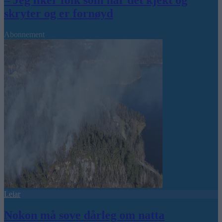
– Jeg liker folk som har det kjekt og
skryter og er fornøyd
Abonnement
Leiar
Nokon må sove dårleg om natta