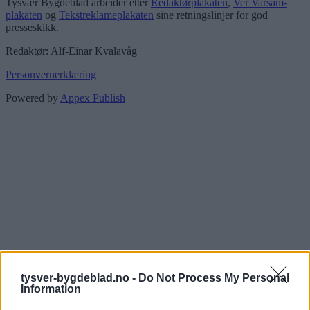
Tysvær Bygdeblad arbeider etter
Redaktørplakaten
,
Ver Varsam-
plakaten
og
Tekstreklameplakaten
sine retningslinjer for god
presseskikk.
Redaktør: Alf-Einar Kvalavåg
Personvernerklæring
Powered by
Appex Publish
tysver-bygdeblad.no -
Do Not Process My Personal
Information