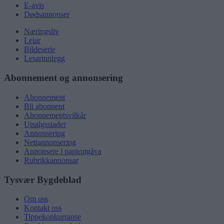
E-avis
Dødsannonser
Næringsliv
Leiar
Bildeserie
Lesarinnlegg
Abonnement og annonsering
Abonnement
Bli abonnent
Abonnementsvilkår
Utsalgsstader
Annonsering
Nettannonsering
Annonsere i papirutgåva
Rubrikkannonsar
Tysvær Bygdeblad
Om oss
Kontakt oss
Tippekonkurranse