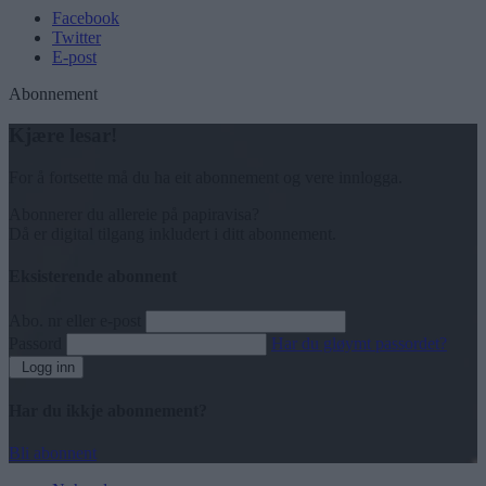
Facebook
Twitter
E-post
Abonnement
Kjære lesar!
For å fortsette må du ha eit abonnement og vere innlogga.
Abonnerer du allereie på papiravisa?
Då er digital tilgang inkludert i ditt abonnement.
Eksisterende abonnent
Abo. nr eller e-post
Passord
Har du gløymt passordet?
Logg inn
Har du ikkje abonnement?
Bli abonnent