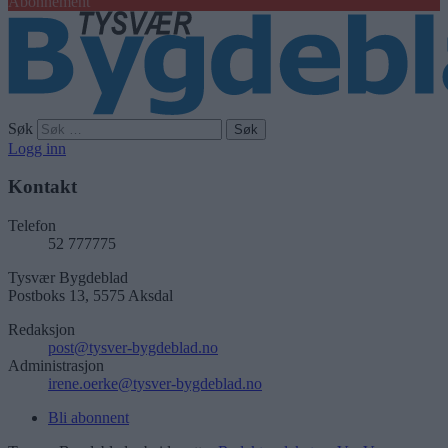
Abonnement
Søk
Logg inn
Kontakt
Telefon
52 777775
Tysvær Bygdeblad
Postboks 13, 5575 Aksdal
Redaksjon
post@tysver-bygdeblad.no
Administrasjon
irene.oerke@tysver-bygdeblad.no
Bli abonnent