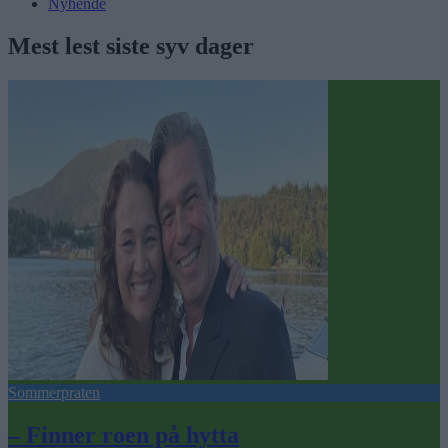
Nyhende
Mest lest siste syv dager
Sommerpraten
– Finner roen på hytta