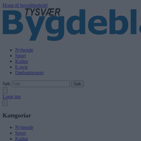
Hopp til hovedinnhold
Nyhende
Sport
Kultur
E-avis
Dødsannonser
Søk
Logg inn
Kategoriar
Nyhende
Sport
Kultur