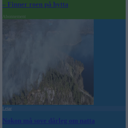
– Finner roen på hytta
Abonnement
Leiar
Nokon må sove dårleg om natta