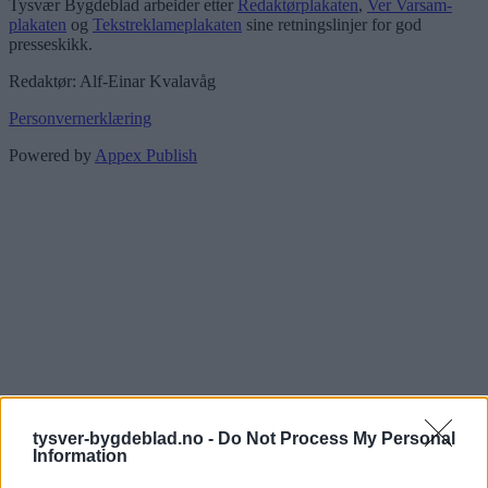
Tysvær Bygdeblad arbeider etter
Redaktørplakaten
,
Ver Varsam-
plakaten
og
Tekstreklameplakaten
sine retningslinjer for god
presseskikk.
Redaktør: Alf-Einar Kvalavåg
Personvernerklæring
Powered by
Appex Publish
tysver-bygdeblad.no -
Do Not Process My Personal
Information