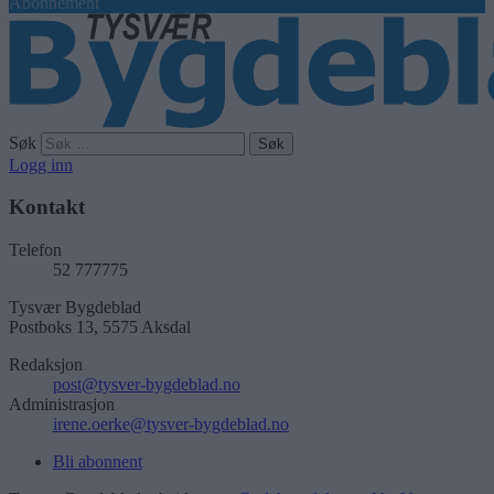
Abonnement
Søk
Logg inn
Kontakt
Telefon
52 777775
Tysvær Bygdeblad
Postboks 13, 5575 Aksdal
Redaksjon
post@tysver-bygdeblad.no
Administrasjon
irene.oerke@tysver-bygdeblad.no
Bli abonnent