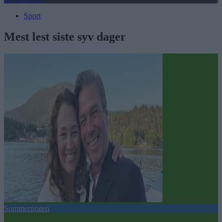
Sport
Mest lest siste syv dager
Sommerpraten