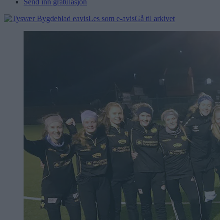
Send inn gratulasjon
Les som e-avis
Gå til arkivet