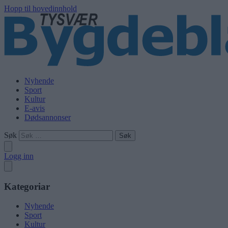
Hopp til hovedinnhold
Nyhende
Sport
Kultur
E-avis
Dødsannonser
Søk
Logg inn
Kategoriar
Nyhende
Sport
Kultur