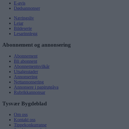
E-avis
Dødsannonser
Næringsliv
Leiar
Bildeserie
Lesarinnlegg
Abonnement og annonsering
Abonnement
Bli abonnent
Abonnementsvilkår
Utsalgsstader
Annonsering
Nettannonsering
Annonsere i papirutgåva
Rubrikkannonsar
Tysvær Bygdeblad
Om oss
Kontakt oss
Tippekonkurranse