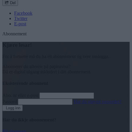
Del
Facebook
Twitter
E-post
Abonnement
Kjære lesar!
For å fortsette må du ha eit abonnement og vere innlogga.
Abonnerer du allereie på papiravisa?
Då er digital tilgang inkludert i ditt abonnement.
Eksisterende abonnent
Abo. nr eller e-post
Passord
Har du gløymt passordet?
Logg inn
Har du ikkje abonnement?
Bli abonnent