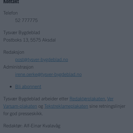
Kontakt
Telefon
52 777775
Tysvær Bygdeblad
Postboks 13, 5575 Aksdal
Redaksjon
post@tysver-bygdeblad.no
Administrasjon
irene.oerke@tysver-bygdeblad.no
Bli abonnent
Tysvær Bygdeblad arbeider etter
Redaktørplakaten
,
Ver
Varsam-plakaten
og
Tekstreklameplakaten
sine retningslinjer
for god presseskikk.
Redaktør: Alf-Einar Kvalavåg