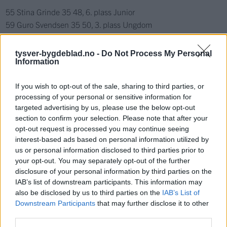
55 Stina Grinde 35 48, 6. plass Junior
59 Guro Svendsen 35 50, 3. plass Ungdom
64 Ida Vaka 2.plass 55 70, 2. plass Junior
64 Synneva Johannesen 45 61, 4. plass Junior
tysver-bygdeblad.no -
Do Not Process My Personal
Information
64 Nora Liknes 47 52, 5. plass Ungdom
64 Emma Wulfsberg 40 51, 6. plass Junior
If you wish to opt-out of the sale, sharing to third parties, or
64 Tuva Sørdal 41 46, 8. plass Ungdom
processing of your personal or sensitive information for
71 Andrine Sandved Hestenes 60 73, 3. plass Junior
targeted advertising by us, please use the below opt-out
71 Marthe Knutsen 55 73, 4. plass Junior
section to confirm your selection. Please note that after your
71 Tine Pedersen 53 63, 6. plass Ungdom
opt-out request is processed you may continue seeing
71 Caroline Samuelsen 43 51, 9. plass Junior
interest-based ads based on personal information utilized by
us or personal information disclosed to third parties prior to
TVK ønsker også å skryte litt over våre deltakere fra
your opt-out. You may separately opt-out of the further
nærklubbene. Hanna Rullestad, Haugesund Vektløfterklubb, er
disclosure of your personal information by third parties on the
IAB’s list of downstream participants. This information may
jo også opprinnelig Tysværbu og kjempet seg til en 2 plass i
also be disclosed by us to third parties on the
IAB’s List of
klassen sin. Ungdommen Cia Severinsen, Haugesund
Downstream Participants
that may further disclose it to other
Vektløfterklubb, fikk en flott 7.plass og Solveig Helene Smistad,
third parties.
Stavanger Vektløfterklubb, fra Haugesund fikk en flott 2. plass.