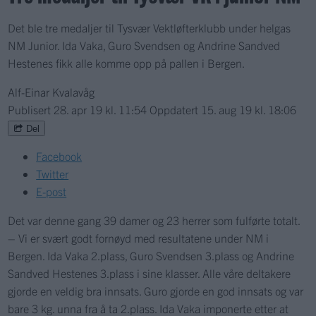
Det ble tre medaljer til Tysvær Vektløfterklubb under helgas
NM Junior. Ida Vaka, Guro Svendsen og Andrine Sandved
Hestenes fikk alle komme opp på pallen i Bergen.
Alf-Einar Kvalavåg
Publisert
28. apr 19 kl. 11:54
Oppdatert
15. aug 19 kl. 18:06
Del
Facebook
Twitter
E-post
Det var denne gang 39 damer og 23 herrer som fulførte totalt.
– Vi er svært godt fornøyd med resultatene under NM i
Bergen. Ida Vaka 2.plass, Guro Svendsen 3.plass og Andrine
Sandved Hestenes 3.plass i sine klasser. Alle våre deltakere
gjorde en veldig bra innsats. Guro gjorde en god innsats og var
bare 3 kg. unna fra å ta 2.plass. Ida Vaka imponerte etter at