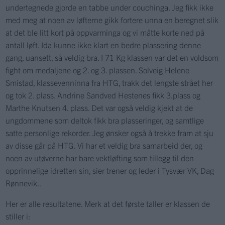
undertegnede gjorde en tabbe under couchinga. Jeg fikk ikke
med meg at noen av løfterne gikk fortere unna en beregnet slik
at det ble litt kort på oppvarminga og vi måtte korte ned på
antall løft. Ida kunne ikke klart en bedre plassering denne
gang, uansett, så veldig bra. I 71 Kg klassen var det en voldsom
fight om medaljene og 2. og 3. plassen. Solveig Helene
Smistad, klassevenninna fra HTG, trakk det lengste strået her
og tok 2. plass. Andrine Sandved Hestenes fikk 3.plass og
Marthe Knutsen 4. plass. Det var også veldig kjekt at de
ungdommene som deltok fikk bra plasseringer, og samtlige
satte personlige rekorder. Jeg ønsker også å trekke fram at sju
av disse går på HTG. Vi har et veldig bra samarbeid der, og
noen av utøverne har bare vektløfting som tillegg til den
opprinnelige idretten sin, sier trener og leder i Tysvær VK, Dag
Rønnevik..
Her er alle resultatene. Merk at det første taller er klassen de
stiller i: