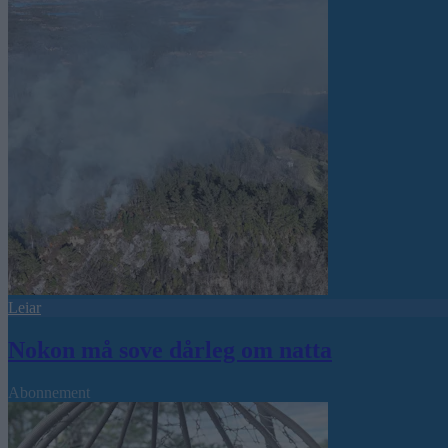
Leiar
Nokon må sove dårleg om natta
Abonnement