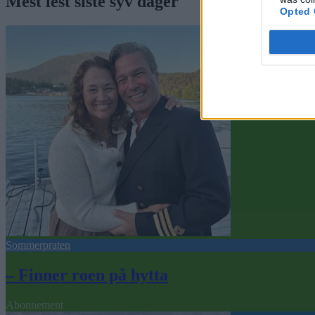
Mest lest siste syv dager
Opted 
Sommerpraten
– Finner roen på hytta
Abonnement