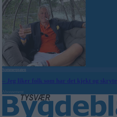
Sommerpraten
– Jeg liker folk som har det kjekt og skryt
Abonnement