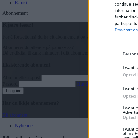
E-post
continue se
information 
Abonnement
further disc
participants
Kjære lesar!
Downstream 
For å fortsette må du ha eit abonnement og vere innlogga.
Abonnerer du allereie på papiravisa?
Då er digital tilgang inkludert i ditt abonnement.
Persona
Eksisterende abonnent
I want t
Opted 
Abo. nr eller e-post
Passord
Har du gløymt passordet?
I want t
Logg inn
Opted 
Har du ikkje abonnement?
I want 
Advertis
Bli abonnent
Opted 
Nyhende
I want t
of my P
was col