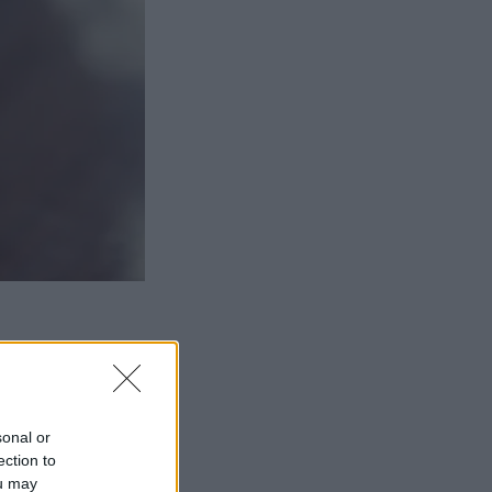
sonal or
ection to
ou may