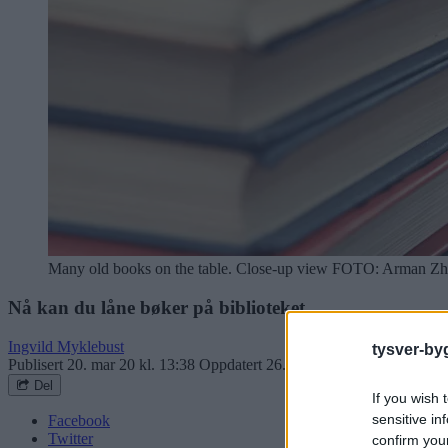
Many old books on the table. Close-up view
FOTO: Arman Zh
Nå kan du låne bøker på biblioteket
Ingvild Myklebust
tysver-by
Publisert
20. mar 20 kl. 13:38
Oppdatert
26. mar 20 kl. 18:18
Del
If you wish 
sensitive in
Facebook
Twitter
confirm you