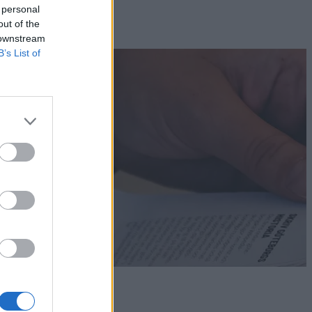
 personal
out of the
 downstream
B’s List of