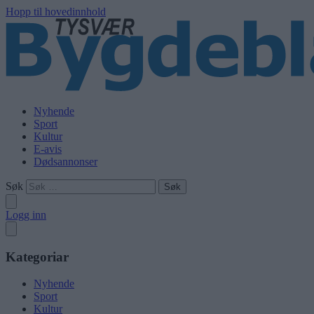
Hopp til hovedinnhold
Nyhende
Sport
Kultur
E-avis
Dødsannonser
Søk
Logg inn
Kategoriar
Nyhende
Sport
Kultur