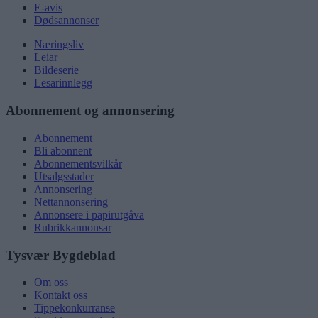
E-avis
Dødsannonser
Næringsliv
Leiar
Bildeserie
Lesarinnlegg
Abonnement og annonsering
Abonnement
Bli abonnent
Abonnementsvilkår
Utsalgsstader
Annonsering
Nettannonsering
Annonsere i papirutgåva
Rubrikkannonsar
Tysvær Bygdeblad
Om oss
Kontakt oss
Tippekonkurranse