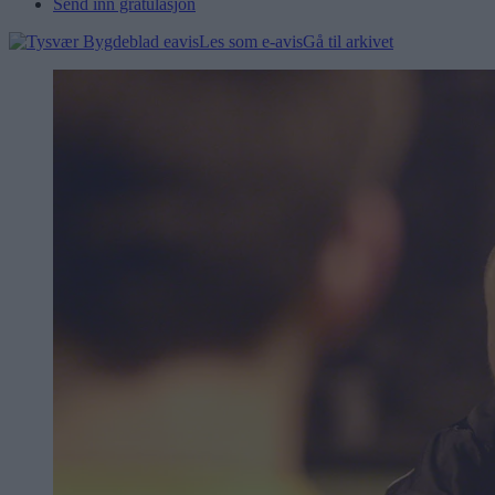
Send inn gratulasjon
Les som e-avis
Gå til arkivet