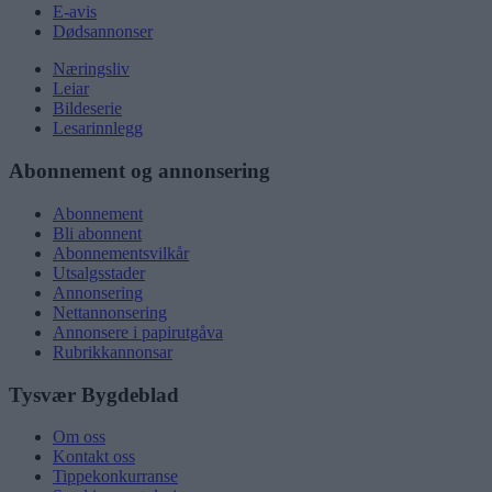
E-avis
Dødsannonser
Næringsliv
Leiar
Bildeserie
Lesarinnlegg
Abonnement og annonsering
Abonnement
Bli abonnent
Abonnementsvilkår
Utsalgsstader
Annonsering
Nettannonsering
Annonsere i papirutgåva
Rubrikkannonsar
Tysvær Bygdeblad
Om oss
Kontakt oss
Tippekonkurranse