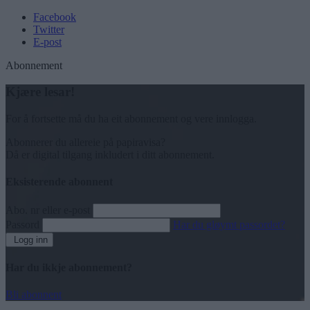
Facebook
Twitter
E-post
Abonnement
Kjære lesar!
For å fortsette må du ha eit abonnement og vere innlogga.
Abonnerer du allereie på papiravisa?
Då er digital tilgang inkludert i ditt abonnement.
Eksisterende abonnent
Abo. nr eller e-post
Passord
Har du gløymt passordet?
Logg inn
Har du ikkje abonnement?
Bli abonnent