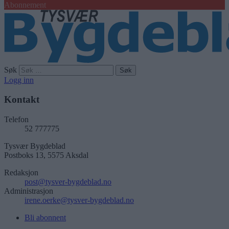
Abonnement
Søk
Logg inn
Kontakt
Telefon
52 777775
Tysvær Bygdeblad
Postboks 13, 5575 Aksdal
Redaksjon
post@tysver-bygdeblad.no
Administrasjon
irene.oerke@tysver-bygdeblad.no
Bli abonnent