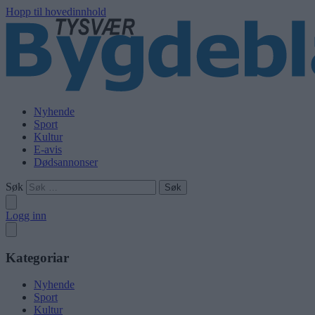
Hopp til hovedinnhold
Nyhende
Sport
Kultur
E-avis
Dødsannonser
Søk
Logg inn
Kategoriar
Nyhende
Sport
Kultur