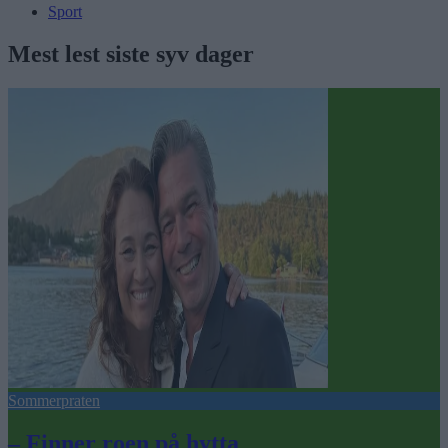
Sport
Mest lest siste syv dager
Sommerpraten
– Finner roen på hytta