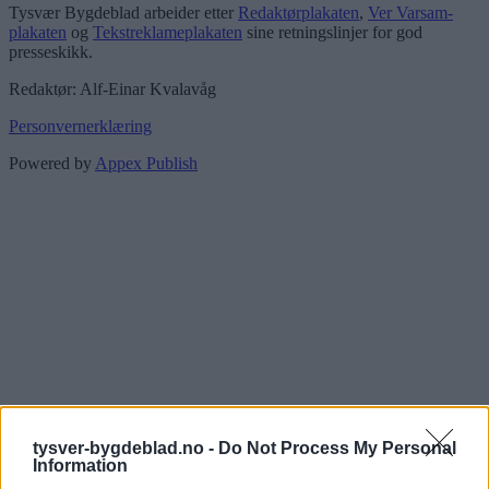
Tysvær Bygdeblad arbeider etter
Redaktørplakaten
,
Ver Varsam-
plakaten
og
Tekstreklameplakaten
sine retningslinjer for god
presseskikk.
Redaktør: Alf-Einar Kvalavåg
Personvernerklæring
Powered by
Appex Publish
tysver-bygdeblad.no -
Do Not Process My Personal
Information