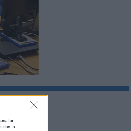
sonal or
ection to