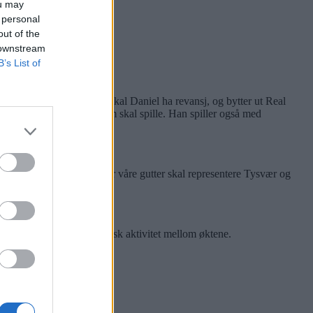
ou may
 personal
out of the
 downstream
B’s List of
for å bli mester. Kamp 2 skal Daniel ha revansj, og bytter ut Real
Sindre R. Kristiansen som skal spille. Han spiller også med
l Stadion i mars. Vi håper våre gutter skal representere Tysvær og
viktig, godt utspedd med fysisk aktivitet mellom øktene.