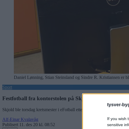
Daniel Lønning, Stian Steinsland og Sindre R. Kristiansen er bli
Sport
Festfotball fra kontorstolen på Skjoldhuset
tysver-by
Skjold ble torsdag kretsmester i eFotball etter to overbevisende god
If you wish 
Alf-Einar Kvalavåg
Publisert
11. des 20 kl. 08:52
sensitive in