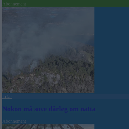
Abonnement
Leiar
Nokon må sove dårleg om natta
Abonnement