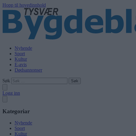
Hopp til hovedinnhold
Nyhende
Sport
Kultur
E-avis
Dødsannonser
Søk
Logg inn
Kategoriar
Nyhende
Sport
Kultur