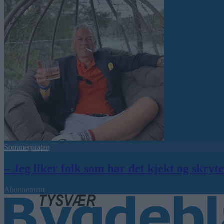
Sommerpraten
– Jeg liker folk som har det kjekt og skryt
Abonnement