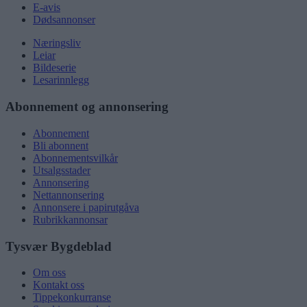
E-avis
Dødsannonser
Næringsliv
Leiar
Bildeserie
Lesarinnlegg
Abonnement og annonsering
Abonnement
Bli abonnent
Abonnementsvilkår
Utsalgsstader
Annonsering
Nettannonsering
Annonsere i papirutgåva
Rubrikkannonsar
Tysvær Bygdeblad
Om oss
Kontakt oss
Tippekonkurranse