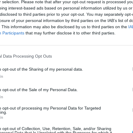
r selection. Please note that after your opt-out request is processed y
eing interest-based ads based on personal information utilized by us or
disclosed to third parties prior to your opt-out. You may separately opt-
losure of your personal information by third parties on the IAB’s list of
. This information may also be disclosed by us to third parties on the
IA
Participants
that may further disclose it to other third parties.
å kvelden ble det festfotball i de neste 2 kampene. Vi måtte ha 4 poeng 
 bare 1 poeng til. Siste kamp for kvelden er det debutant og supersub 
illefri på Stian Steinsland som er ansvarlig for eFotball i Skjold.
l Data Processing Opt Outs
o opt-out of the Sharing of my personal data.
ball eliten. Fra 17. januar skal 32 lag kjempe om 16 plasser på Ullevå
In
itch.
o opt-out of the Sale of my Personal Data.
In
uset i Grinde. 14 eller 50 år betyr ingen ting. Det sosiale og samhold er 
to opt-out of processing my Personal Data for Targeted
ing.
In
smestre i eFotball. Foto: Skjold IL
o opt-out of Collection, Use, Retention, Sale, and/or Sharing
ersonal Data that Is Unrelated with the Purposes for which it