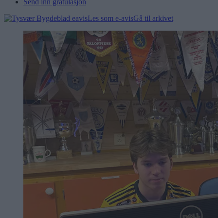
Send inn gratulasjon
Les som e-avis
Gå til arkivet