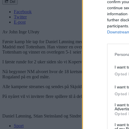
Del
confirm you
continue se
Facebook
information 
Twitter
further disc
E-post
participants
Av John Inge Ulvøy
Downstream 
Første kamp ble tap for Daniel Lønning med 1-0. Etter en trang start p
Madrid med Tottenham. Han vinner en overlegen 5-1 seier og vi trenger
Tottenham og vinner en overlegen 5-1 seier også han. I kveld ble det sp
Persona
I første runde for 2 uker siden slo vi Kopervik med 4-2, 3-1 og 5-1.
I want t
Nå begynner NM alvoret hvor de 18 kretsmestrene skal få besøk av eFot
Opted 
Rogaland på en god måte.
Alle kampene streames og sendes på Skjold sin facebookside eller Tw
I want t
Opted 
På nyåret vil vi invitere flere spillere til å delta på eFotball i klubbh
I want 
Advertis
Opted 
Daniel Lønning, Stian Steinsland og Sindre R. Kristiansen er blitt kret
I want t
Sport
of my P