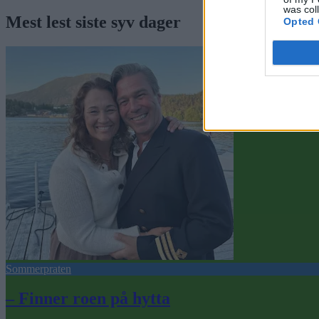
was col
Mest lest siste syv dager
Opted 
Sommerpraten
– Finner roen på hytta