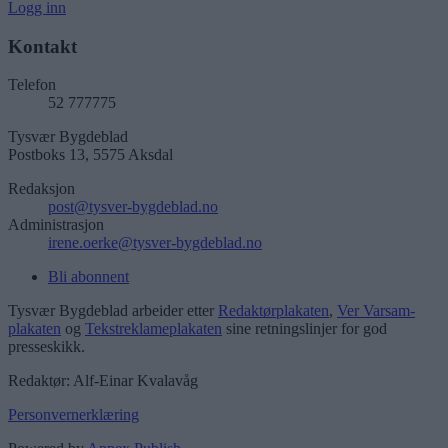
Logg inn
Kontakt
Telefon
52 777775
Tysvær Bygdeblad
Postboks 13, 5575 Aksdal
Redaksjon
post@tysver-bygdeblad.no
Administrasjon
irene.oerke@tysver-bygdeblad.no
Bli abonnent
Tysvær Bygdeblad arbeider etter
Redaktørplakaten
,
Ver Varsam-
plakaten
og
Tekstreklameplakaten
sine retningslinjer for god
presseskikk.
Redaktør: Alf-Einar Kvalavåg
Personvernerklæring