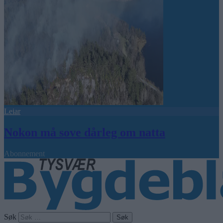
Leiar
Nokon må sove dårleg om natta
Abonnement
Søk