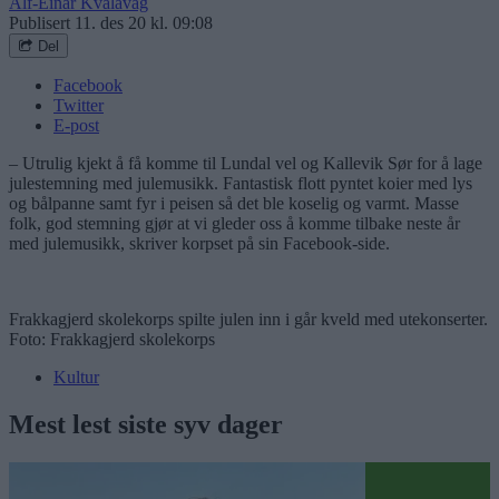
Alf-Einar Kvalavåg
Publisert
11. des 20 kl. 09:08
Del
Facebook
Twitter
E-post
– Utrulig kjekt å få komme til Lundal vel og Kallevik Sør for å lage
julestemning med julemusikk. Fantastisk flott pyntet koier med lys
og bålpanne samt fyr i peisen så det ble koselig og varmt. Masse
folk, god stemning gjør at vi gleder oss å komme tilbake neste år
med julemusikk, skriver korpset på sin Facebook-side.
Frakkagjerd skolekorps spilte julen inn i går kveld med utekonserter.
Foto: Frakkagjerd skolekorps
Kultur
Mest lest siste syv dager