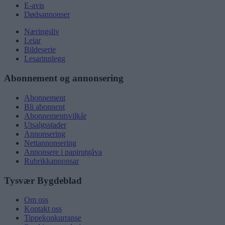
E-avis
Dødsannonser
Næringsliv
Leiar
Bildeserie
Lesarinnlegg
Abonnement og annonsering
Abonnement
Bli abonnent
Abonnementsvilkår
Utsalgsstader
Annonsering
Nettannonsering
Annonsere i papirutgåva
Rubrikkannonsar
Tysvær Bygdeblad
Om oss
Kontakt oss
Tippekonkurranse