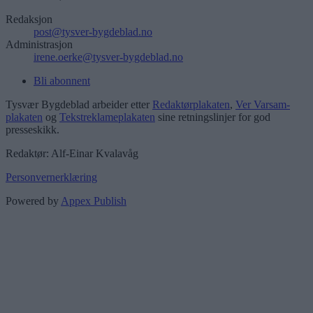
Redaksjon
post@tysver-bygdeblad.no
Administrasjon
irene.oerke@tysver-bygdeblad.no
Bli abonnent
Tysvær Bygdeblad arbeider etter
Redaktørplakaten
,
Ver Varsam-
plakaten
og
Tekstreklameplakaten
sine retningslinjer for god
presseskikk.
Redaktør: Alf-Einar Kvalavåg
Personvernerklæring
Powered by
Appex Publish