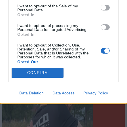
I want to opt-out of the Sale of my
Personal Data.
Opted In
Leiar
I want to opt-out of processing my
Personal Data for Targeted Advertising.
Nokon må sove dårleg om natta
Opted In
I want to opt-out of Collection, Use,
Abonnement
Retention, Sale, and/or Sharing of my
Personal Data that Is Unrelated with the
Purposes for which it was collected.
Opted Out
CONFIRM
Data Deletion
Data Access
Privacy Policy