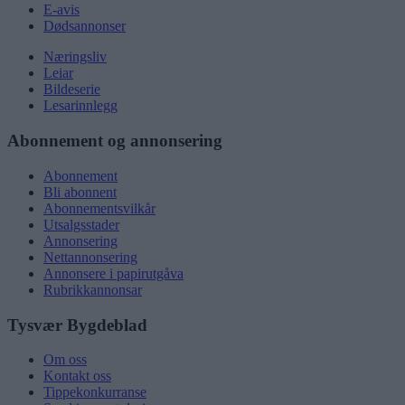
E-avis
Dødsannonser
Næringsliv
Leiar
Bildeserie
Lesarinnlegg
Abonnement og annonsering
Abonnement
Bli abonnent
Abonnementsvilkår
Utsalgsstader
Annonsering
Nettannonsering
Annonsere i papirutgåva
Rubrikkannonsar
Tysvær Bygdeblad
Om oss
Kontakt oss
Tippekonkurranse