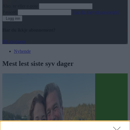
Abo. nr eller e-post
Passord
Har du gløymt passordet?
Logg inn
Har du ikkje abonnement?
Bli abonnent
Nyhende
Mest lest siste syv dager