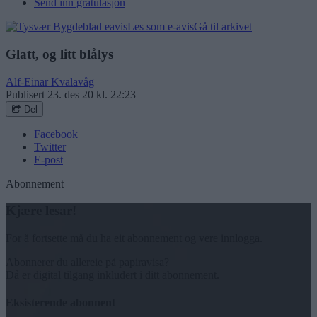
Send inn gratulasjon
Les som e-avis
Gå til arkivet
Glatt, og litt blålys
Alf-Einar Kvalavåg
Publisert
23. des 20 kl. 22:23
Del
Facebook
Twitter
E-post
Abonnement
Kjære lesar!
For å fortsette må du ha eit abonnement og vere innlogga.
Abonnerer du allereie på papiravisa?
Då er digital tilgang inkludert i ditt abonnement.
Eksisterende abonnent