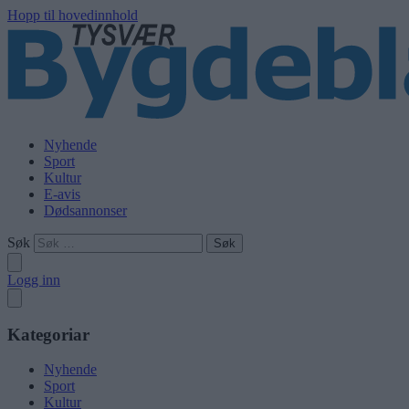
Hopp til hovedinnhold
Nyhende
Sport
Kultur
E-avis
Dødsannonser
Søk
Logg inn
Kategoriar
Nyhende
Sport
Kultur