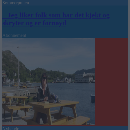
Sommerpraten
– Jeg liker folk som har det kjekt og
skryter og er fornøyd
Abonnement
Nyhende