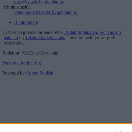
post@tysver-bygdeblad.no
Administrasjon
irene.oerke@tysver-bygdeblad.no
Bli abonnent
Tysvær Bygdeblad arbeider etter
Redaktørplakaten
,
Ver Varsam-
plakaten
og
Tekstreklameplakaten
sine retningslinjer for god
presseskikk.
Redaktør: Alf-Einar Kvalavåg
Personvernerklæring
Powered by
Appex Publish