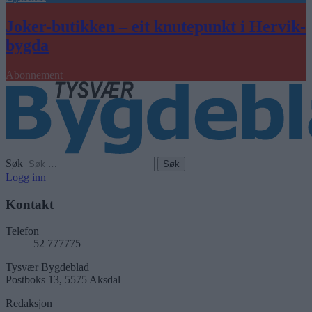
Joker-butikken – eit knutepunkt i Hervik-
bygda
Abonnement
Søk
Logg inn
Kontakt
Telefon
52 777775
Tysvær Bygdeblad
Postboks 13, 5575 Aksdal
Redaksjon