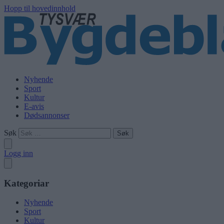
Hopp til hovedinnhold
Nyhende
Sport
Kultur
E-avis
Dødsannonser
Søk
Logg inn
Kategoriar
Nyhende
Sport
Kultur