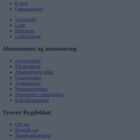
E-avis
Dødsannonser
Næringsliv
Leiar
Bildeserie
Lesarinnlegg
Abonnement og annonsering
Abonnement
Bli abonnent
Abonnementsvilkår
Utsalgsstader
Annonsering
Nettannonsering
Annonsere i papirutgåva
Rubrikkannonsar
Tysvær Bygdeblad
Om oss
Kontakt oss
Tippekonkurranse