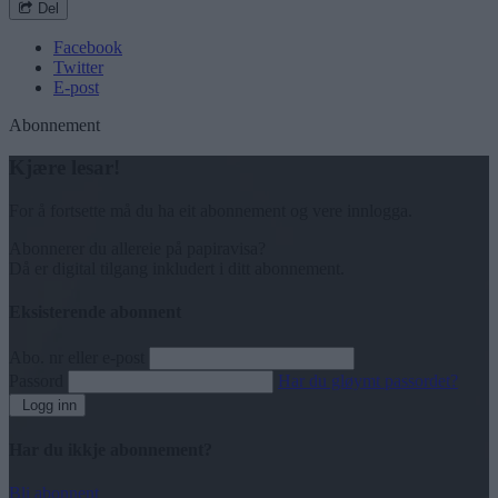
Del
Facebook
Twitter
E-post
Abonnement
Kjære lesar!
For å fortsette må du ha eit abonnement og vere innlogga.
Abonnerer du allereie på papiravisa?
Då er digital tilgang inkludert i ditt abonnement.
Eksisterende abonnent
Abo. nr eller e-post
Passord
Har du gløymt passordet?
Logg inn
Har du ikkje abonnement?
Bli abonnent