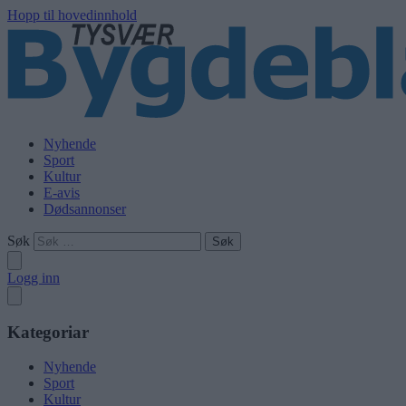
Hopp til hovedinnhold
Nyhende
Sport
Kultur
E-avis
Dødsannonser
Søk
Logg inn
Kategoriar
Nyhende
Sport
Kultur