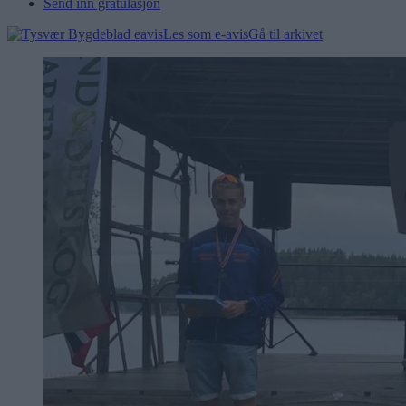
Send inn gratulasjon
Les som e-avis
Gå til arkivet