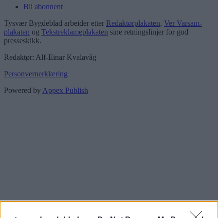
Bli abonnent
Tysvær Bygdeblad arbeider etter
Redaktørplakaten
,
Ver Varsam-
plakaten
og
Tekstreklameplakaten
sine retningslinjer for god
presseskikk.
Redaktør: Alf-Einar Kvalavåg
Personvernerklæring
Powered by
Appex Publish