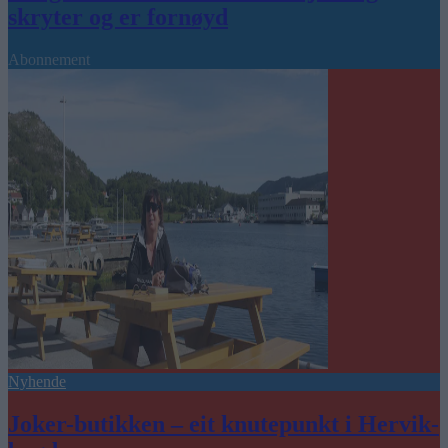
skryter og er fornøyd
Abonnement
Nyhende
Joker-butikken – eit knutepunkt i Hervik-