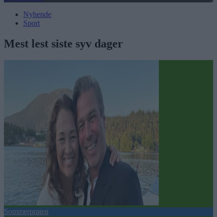
Nyhende
Sport
Mest lest siste syv dager
Sommerpraten