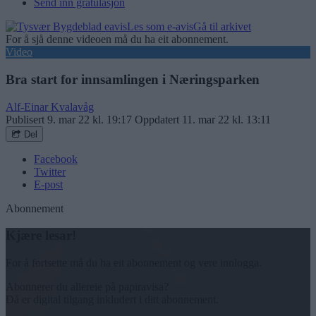
Send inn gratulasjon
Les som e-avis
Gå til arkivet
For å sjå denne videoen må du ha eit abonnement.
Video
Bra start for innsamlingen i Næringsparken
Alf-Einar Kvalavåg
Publisert
9. mar 22 kl. 19:17
Oppdatert
11. mar 22 kl. 13:11
Del
Facebook
Twitter
E-post
Abonnement
Kjære lesar!
For å fortsette må du ha eit abonnement og vere innlogga.
Abonnerer du allereie på papiravisa?
Då er digital tilgang inkludert i ditt abonnement.