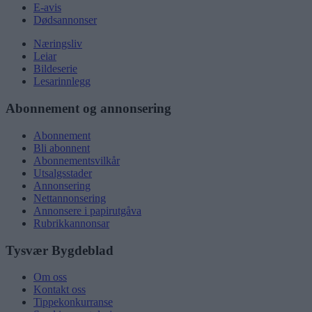
E-avis
Dødsannonser
Næringsliv
Leiar
Bildeserie
Lesarinnlegg
Abonnement og annonsering
Abonnement
Bli abonnent
Abonnementsvilkår
Utsalgsstader
Annonsering
Nettannonsering
Annonsere i papirutgåva
Rubrikkannonsar
Tysvær Bygdeblad
Om oss
Kontakt oss
Tippekonkurranse