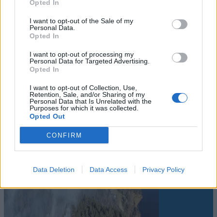
Opted In
I want to opt-out of the Sale of my
Personal Data.
Opted In
Sommerpraten
I want to opt-out of processing my
Personal Data for Targeted Advertising.
Opted In
– Jeg liker folk som har det kjekt og
skryter og er fornøyd
I want to opt-out of Collection, Use,
Retention, Sale, and/or Sharing of my
Personal Data that Is Unrelated with the
Purposes for which it was collected.
Abonnement
Opted Out
CONFIRM
Data Deletion
Data Access
Privacy Policy