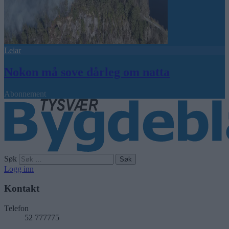
Leiar
Nokon må sove dårleg om natta
Abonnement
Søk
Logg inn
Kontakt
Telefon
52 777775