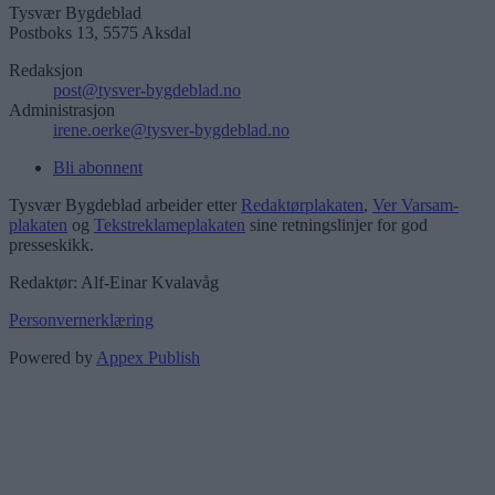
Tysvær Bygdeblad
Postboks 13, 5575 Aksdal
Redaksjon
post@tysver-bygdeblad.no
Administrasjon
irene.oerke@tysver-bygdeblad.no
Bli abonnent
Tysvær Bygdeblad arbeider etter
Redaktørplakaten
,
Ver Varsam-
plakaten
og
Tekstreklameplakaten
sine retningslinjer for god
presseskikk.
Redaktør: Alf-Einar Kvalavåg
Personvernerklæring
Powered by
Appex Publish