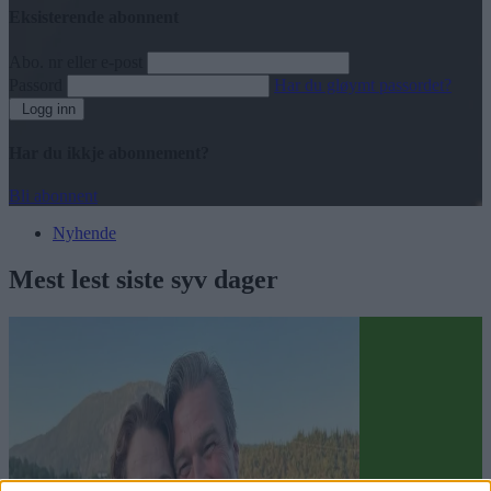
Eksisterende abonnent
Abo. nr eller e-post
Passord
Har du gløymt passordet?
Logg inn
Har du ikkje abonnement?
Bli abonnent
Nyhende
Mest lest siste syv dager