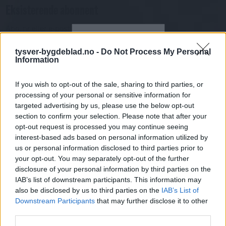
Eksisterende abonnent
Abo. nr eller e-post
Passord
Har du gløymt passordet?
tysver-bygdeblad.no -
Do Not Process My Personal
Logg inn
Information
Har du ikkje abonnement?
If you wish to opt-out of the sale, sharing to third parties, or
Bli abonnent
processing of your personal or sensitive information for
targeted advertising by us, please use the below opt-out
Næringsliv
section to confirm your selection. Please note that after your
opt-out request is processed you may continue seeing
interest-based ads based on personal information utilized by
Mest lest siste syv dager
us or personal information disclosed to third parties prior to
your opt-out. You may separately opt-out of the further
disclosure of your personal information by third parties on the
IAB’s list of downstream participants. This information may
also be disclosed by us to third parties on the
IAB’s List of
Downstream Participants
that may further disclose it to other
third parties.