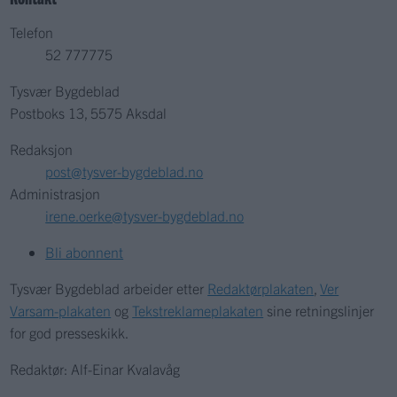
Telefon
52 777775
Tysvær Bygdeblad
Postboks 13, 5575 Aksdal
Redaksjon
post@tysver-bygdeblad.no
Administrasjon
irene.oerke@tysver-bygdeblad.no
Bli abonnent
Tysvær Bygdeblad arbeider etter
Redaktørplakaten
,
Ver
Varsam-plakaten
og
Tekstreklameplakaten
sine retningslinjer
for god presseskikk.
Redaktør: Alf-Einar Kvalavåg