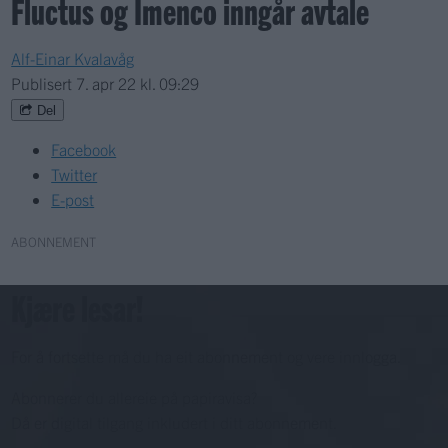
Fluctus og Imenco inngår avtale
Alf-Einar Kvalavåg
Publisert
7. apr 22 kl. 09:29
Del
Facebook
Twitter
E-post
ABONNEMENT
Kjære lesar!
For å fortsette må du ha eit abonnement og vere innlogga.
Abonnerer du allereie på papiravisa?
Då er digital tilgang inkludert i ditt abonnement.