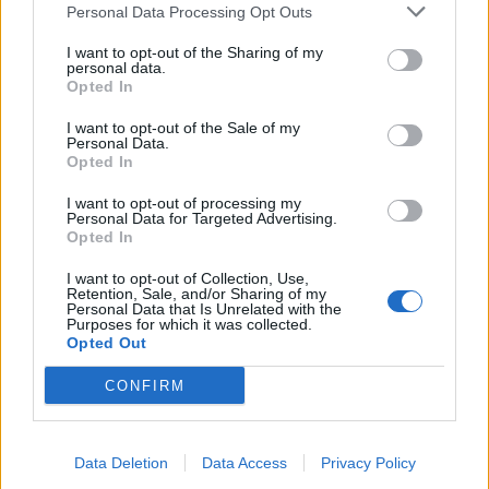
Personal Data Processing Opt Outs
I want to opt-out of the Sharing of my
Sommerpraten
personal data.
Opted In
– Finner roen på hytta
I want to opt-out of the Sale of my
ABONNEMENT
Personal Data.
Opted In
I want to opt-out of processing my
Personal Data for Targeted Advertising.
Opted In
I want to opt-out of Collection, Use,
Retention, Sale, and/or Sharing of my
Personal Data that Is Unrelated with the
Purposes for which it was collected.
Opted Out
CONFIRM
Leiar
Nokon må sove dårleg om natta
ABONNEMENT
Data Deletion
Data Access
Privacy Policy