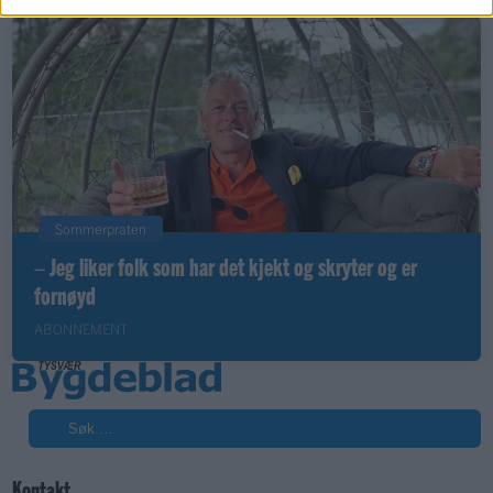
Sommerpraten
– Jeg liker folk som har det kjekt og skryter og er
fornøyd
ABONNEMENT
Søk
Kontakt